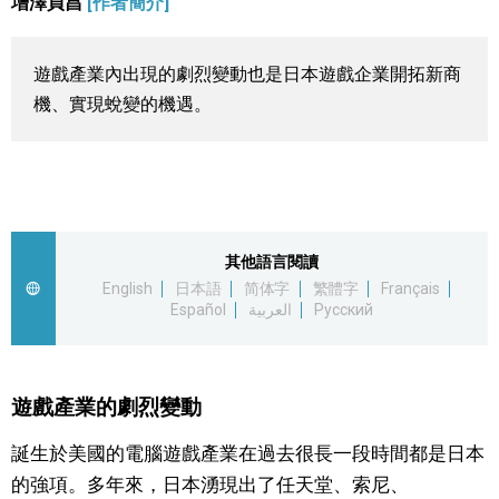
增澤貞昌
[作者簡介]
視覺日本
遊戲產業內出現的劇烈變動也是日本遊戲企業開拓新商
臺灣香港
機、實現蛻變的機遇。
更多
人物訪談
official SNS
其他語言閱讀
日本入門
English
日本語
简体字
繁體字
Français
Español
العربية
Русский
政治外交
遊戲產業的劇烈變動
社會
誕生於美國的電腦遊戲產業在過去很長一段時間都是日本
財經
的強項。多年來，日本湧現出了任天堂、索尼、