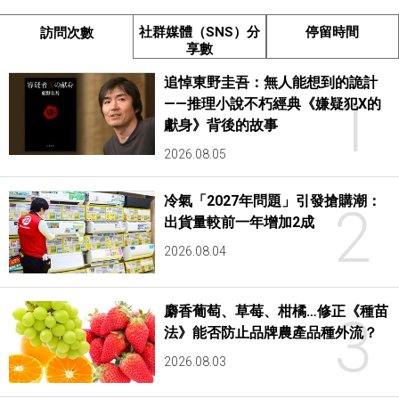
社群媒體（SNS）分
停留時間
訪問次數
享數
追悼東野圭吾：無人能想到的詭計
1
——推理小說不朽經典《嫌疑犯X的
獻身》背後的故事
2026.08.05
冷氣「2027年問題」引發搶購潮：
2
出貨量較前一年增加2成
2026.08.04
麝香葡萄、草莓、柑橘…修正《種苗
3
法》能否防止品牌農產品種外流？
2026.08.03