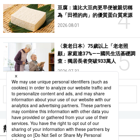
豆腐：遠比大豆肉更早便被親切稱
4
為「田裡的肉」的優質蛋白質來源
2026.08.01
〈衰老日本〉75歲以上「老老照
5
顧」家庭達37%——國民生活基礎調
查：獨居長者突破933萬人
2026.07.31
更多
熱門關鍵詞