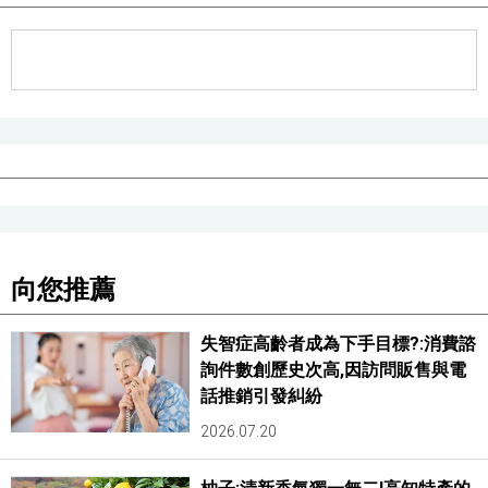
向您推薦
失智症高齡者成為下手目標?:消費諮
詢件數創歷史次高,因訪問販售與電
話推銷引發糾紛
2026.07.20