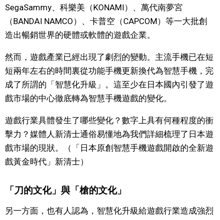
SegaSammy、科樂美（KONAMI）、萬代南夢宮
文化
（BANDAI NAMCO）、卡普空（CAPCOM）等一大批創
造出暢銷世界的硬體或軟體的遊戲企業。
科學技術
然而，遊戲產業已經出現了劇烈的變動。主流手機已在短
短兩年左右的時間裏從功能手機更新換代為智慧手機，完
生活
成了所謂的「智慧化升級」。這至少在日本國內引發了遊
戲市場的中心徹底轉為智慧手機遊戲的變化。
運動
遊戲行業具體發生了哪些變化？數字上具有何種程度的衝
娛樂
擊力？媒體人新清士通俗易懂地為我們詳細梳理了日本遊
戲市場的現狀。（「日本原創智慧手機遊戲開啟的全新遊
教育
戲黃金時代」新清士）
工作勞動
「刀的文化」與「槍的文化」
另一方面，也有人認為，智慧化升級給遊戲行業造成強烈
家庭