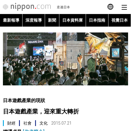
最新報導
深度報導
新聞
日本資料庫
日本指南
視覺日本
日本語
English
简体字
最新報導
Français
深度報導
Español
新聞
العربية
日本遊戲產業的現狀
日本資料庫
日本遊戲產業，迎來重大轉折
Русский
日本指南
財經
社會
文化
2015.07.21