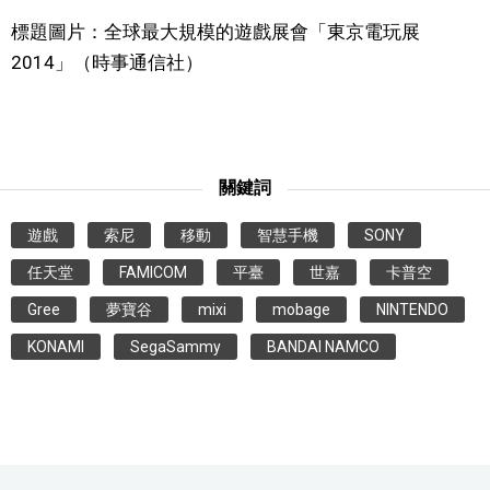
標題圖片：全球最大規模的遊戲展會「東京電玩展
2014」（時事通信社）
關鍵詞
遊戲
索尼
移動
智慧手機
SONY
任天堂
FAMICOM
平臺
世嘉
卡普空
Gree
夢寶谷
mixi
mobage
NINTENDO
KONAMI
SegaSammy
BANDAI NAMCO