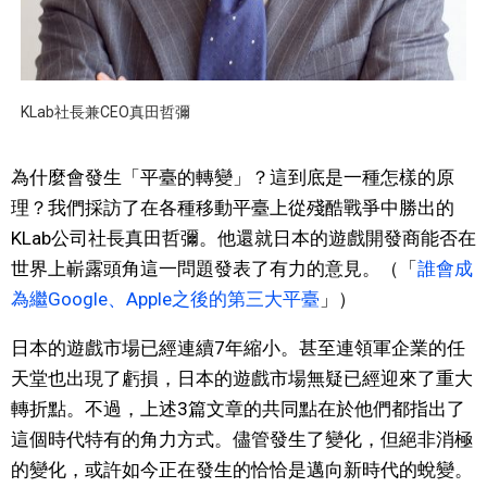
KLab社長兼CEO真田哲彌
為什麼會發生「平臺的轉變」？這到底是一種怎樣的原
理？我們採訪了在各種移動平臺上從殘酷戰爭中勝出的
KLab公司社長真田哲彌。他還就日本的遊戲開發商能否在
世界上嶄露頭角這一問題發表了有力的意見。（「
誰會成
為繼Google、Apple之後的第三大平臺
」）
日本的遊戲市場已經連續7年縮小。甚至連領軍企業的任
天堂也出現了虧損，日本的遊戲市場無疑已經迎來了重大
轉折點。不過，上述3篇文章的共同點在於他們都指出了
這個時代特有的角力方式。儘管發生了變化，但絕非消極
的變化，或許如今正在發生的恰恰是邁向新時代的蛻變。