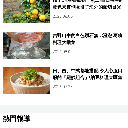
柚子:清新香氣獨一無二!高知特產的
黃色果實也吸引了海外的熱切目光
2026.08.08
吉野山中的白色鑽石無比澄澈:葛粉
料理大彙集
2026.08.02
日、西、中式都能搭配,令人心服口
服的「絕妙組合」!納豆料理大匯集
2026.07.26
熱門報導