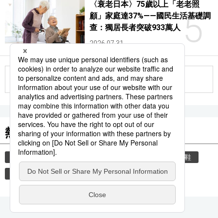
〈衰老日本〉75歲以上「老老照
5
顧」家庭達37%——國民生活基礎調
查：獨居長者突破933萬人
2026.07.31
更多
熱門關鍵詞
教育
住宅
禮儀
禮貌
玄關
脫鞋
歷史
觀光旅遊
國際
運動