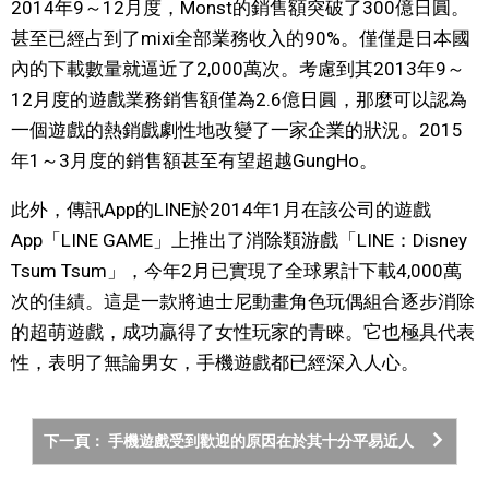
2014年9～12月度，Monst的銷售額突破了300億日圓。
甚至已經占到了mixi全部業務收入的90%。僅僅是日本國
內的下載數量就逼近了2,000萬次。考慮到其2013年9～
12月度的遊戲業務銷售額僅為2.6億日圓，那麼可以認為
一個遊戲的熱銷戲劇性地改變了一家企業的狀況。2015
年1～3月度的銷售額甚至有望超越GungHo。
此外，傳訊App的LINE於2014年1月在該公司的遊戲
App「LINE GAME」上推出了消除類游戲「LINE：Disney
Tsum Tsum」，今年2月已實現了全球累計下載4,000萬
次的佳績。這是一款將迪士尼動畫角色玩偶組合逐步消除
的超萌遊戲，成功贏得了女性玩家的青睞。它也極具代表
性，表明了無論男女，手機遊戲都已經深入人心。
下一頁： 手機遊戲受到歡迎的原因在於其十分平易近人