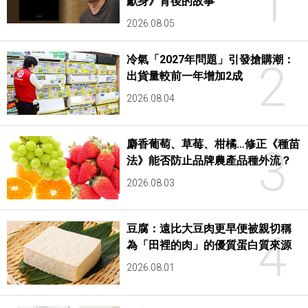
1
獻身》背後的故事
2026.08.05
冷氣「2027年問題」引發搶購潮：
2
出貨量較前一年增加2成
2026.08.04
麝香葡萄、草莓、柑橘…修正《種苗
3
法》能否防止品牌農產品種外流？
2026.08.03
豆腐：遠比大豆肉更早便被親切稱
4
為「田裡的肉」的優質蛋白質來源
2026.08.01