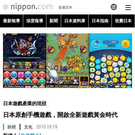
最新報導
深度報導
新聞
日本資料庫
日本指南
視覺日本
日本語
English
简体字
最新報導
Français
深度報導
Español
新聞
العربية
日本遊戲產業的現狀
日本資料庫
日本原創手機遊戲，開啟全新遊戲黃金時代
Русский
日本指南
財經
文化
2015.10.19