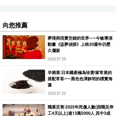
向您推薦
夢境與現實交錯的世界——今敏導演
動畫《盜夢偵探》上映20週年仍歷
久彌新
2026.07.29
羊栖菜:日本國產極為珍貴!家常菜的
搭配常客——黑色色澤鮮明的樸實海
藻
2026.07.25
職業災害:2025年死傷人數(因職災停
工4天以上)達13萬5000人 其中3成