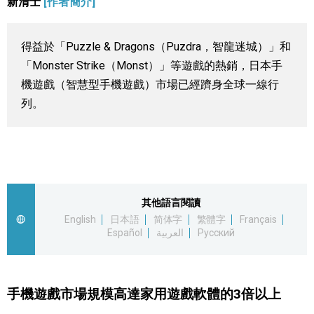
新清士
[作者簡介]
視覺日本
得益於「Puzzle & Dragons（Puzdra，智龍迷城）」和
臺灣香港
「Monster Strike（Monst）」等遊戲的熱銷，日本手
機遊戲（智慧型手機遊戲）市場已經躋身全球一線行
更多
列。
人物訪談
official SNS
日本入門
其他語言閱讀
政治外交
English
日本語
简体字
繁體字
Français
Español
العربية
Русский
社會
手機遊戲市場規模高達家用遊戲軟體的3倍以上
財經