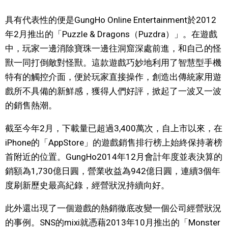
具有代表性的便是GungHo Online Entertainment於2012
年2月推出的「Puzzle & Dragons（Puzdra）」。在遊戲
中，玩家一邊消除寶珠一邊往洞窟深處前進，和自己的怪
獸一同打倒敵對怪獸。這款遊戲巧妙地利用了智慧型手機
特有的觸控介面，便於玩家直接操作，創造出傳統家用遊
戲所不具備的新鮮感，獲得人們好評，掀起了一波又一波
的銷售熱潮。
截至今年2月，下載量已超過3,400萬次，自上市以來，在
iPhone的「AppStore」的遊戲銷售排行榜上始終保持著榜
首附近的位置。GungHo2014年12月會計年度並表決算的
銷額為1,730億日圓，營業收益為942億日圓，連續3個年
度刷新歷史最高紀錄，經營狀況持續向好。
此外還出現了一個遊戲的熱銷徹底改變一個公司經營狀況
的事例。SNS的mixi就憑藉2013年10月推出的「Monster