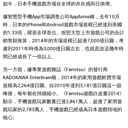
如今，日本手機遊戲市場在全球的存在感與日俱增。
文化
據智慧型手機App市場調查公司AppAnnie稱，去年10月
時，日本的iPhone和Android遊戲市場規模已經達到美國
科學技術
的1.33倍，躍居全球首位。按照大型上市遊戲公司的合計
銷售額推算，2014年的市場規模已超過7,000億日圓，考
生活
慮到2011年時僅為3,000億日圓左右，也就是說這幾年時
間已經成長了一倍以上。
運動
另一方面，據專業遊戲雜誌《Famitsu》的發行商
娛樂
KADOKAWA Enterbrain稱，2014年的家用遊戲軟體市場
規模為2,264億日圓。自2010年達到3,181億日圓這一巔
教育
峰後，每年都在持續縮小。《Famitsu遊戲白皮書2014》
顯示，手機遊戲玩家數量已達2,861萬人，超過了家用遊
工作勞動
戲玩家的2,783萬人，手機遊戲已經成為日本遊戲領域的
核心。
家庭