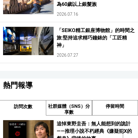
為60歲以上銀髮族
2026.07.16
「SEIKO精工銀座博物館」的時間之
旅:堅持追求精巧鐘錶的「工匠精
神」
2026.07.27
熱門報導
社群媒體（SNS）分
停留時間
訪問次數
享數
追悼東野圭吾：無人能想到的詭計
——推理小說不朽經典《嫌疑犯X的