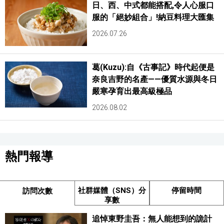
日、西、中式都能搭配,令人心服口
服的「絕妙組合」!納豆料理大匯集
2026.07.26
葛(Kuzu):自《古事記》時代起便是
奈良吉野的名產——優質水源與冬日
嚴寒孕育出最高級極品
2026.08.02
熱門報導
社群媒體（SNS）分
停留時間
訪問次數
享數
追悼東野圭吾：無人能想到的詭計