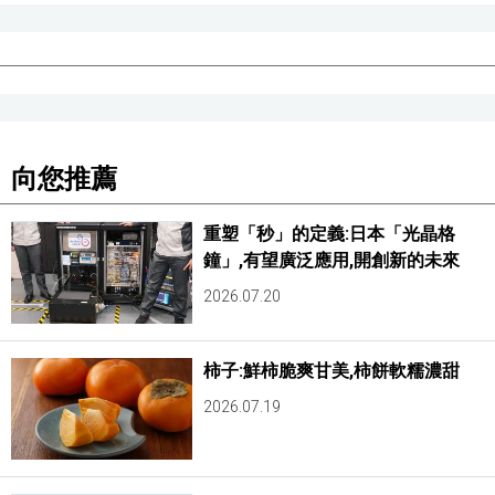
向您推薦
重塑「秒」的定義:日本「光晶格
鐘」,有望廣泛應用,開創新的未來
2026.07.20
柿子:鮮柿脆爽甘美,柿餅軟糯濃甜
2026.07.19