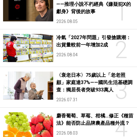
1
——推理小說不朽經典《嫌疑犯X的
獻身》背後的故事
2026.08.05
冷氣「2027年問題」引發搶購潮：
2
出貨量較前一年增加2成
2026.08.04
〈衰老日本〉75歲以上「老老照
3
顧」家庭達37%——國民生活基礎調
查：獨居長者突破933萬人
2026.07.31
麝香葡萄、草莓、柑橘…修正《種苗
4
法》能否防止品牌農產品種外流？
2026.08.03