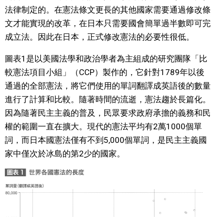
法律制定的。在憲法條文更長的其他國家需要通過修改條
醫療健康
文才能實現的改革，在日本只需要國會簡單過半數即可完
成立法。因此在日本，正式修改憲法的必要性很低。
語言
圖表1是以美國法學和政治學者為主組成的研究團隊「比
較憲法項目小組」（CCP）製作的，它針對1789年以後
東京
通過的全部憲法，將它們使用的單詞翻譯成英語後的數量
進行了計算和比較。隨著時間的流逝，憲法趨於長篇化。
編輯部通知
因為隨著民主主義的普及，民眾要求政府承擔的義務和民
權的範圍一直在擴大。現代的憲法平均有2萬1000個單
詞，而日本國憲法僅有不到5,000個單詞，是民主主義國
家中僅次於冰島的第2少的國家。