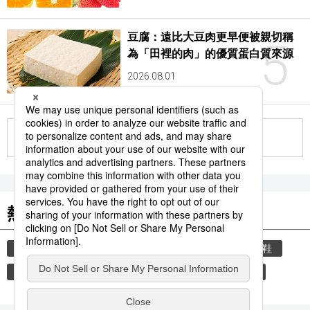
豆腐：遠比大豆肉更早便被親切稱
5
為「田裡的肉」的優質蛋白質來源
2026.08.01
更多
熱門關鍵詞
教育
禮儀
禮貌
住宅
玄關
脫鞋
時事通信新聞
歷史
觀光旅遊
醫療健康