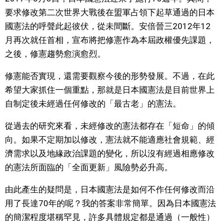
要求修改第二次世界大戰後在盟軍占領下起草通過的日本
文化
國憲法的呼聲此起彼伏，從未間斷。安倍晉三2012年12
月再次就任首相，宣布將把修憲作為本屆政權優先課題，
科學技術
之後，修憲趨勢愈演愈烈。
生活
修憲能否實現，還需要觀察今後的形勢發展。不過，在此
希望大家抓住一個重點，那就是日本國憲法是目前世界上
運動
自制定後未經過任何修改的「最古老」的憲法。
從過去的研究來看，未經修改的憲法都存在「短命」的傾
娛樂
向。如果不定期加以修改，憲法就不能適應社會規範、經
濟需求以及地緣政治課題的變化，所以沒有經過相應修改
教育
的憲法所面臨的「全面更新」風險勢必升高。
工作勞動
由此產生的疑問是，日本國憲法是如何不作任何修改而沿
用了長達70年的呢？我的答案非常簡單。因為日本國憲法
家庭
的簡潔程度堪稱罕見，許多具體規定都是通過（一般性）