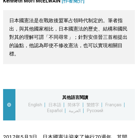
Kenneth Mori McELWAIN
[作者簡介]
視覺日本
日本國憲法是在戰敗後盟軍占領時代制定的。筆者指
臺灣香港
出，與其他國家相比，日本國憲法的歷史、結構和國民
對其的理解可謂「不同尋常」；針對安倍晉三首相提出
更多
的論點，他認為即使不修改憲法，也可以實現相關目
標。
人物訪談
official SNS
日本入門
政治外交
其他語言閱讀
English
日本語
简体字
繁體字
Français
Español
العربية
Русский
社會
財經
2017年5月3日，日本國憲法迎來了施行70週年。其間，