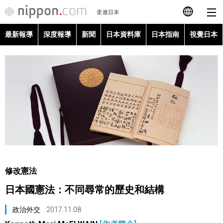
最新報導
深度報導
新聞
日本資料庫
日本指南
視覺日本
日本語
English
简体字
最新報導
Français
深度報導
Español
新聞
العربية
修改憲法
日本資料庫
日本國憲法：不同尋常的歷史和結構
Русский
日本指南
政治外交
2017.11.08