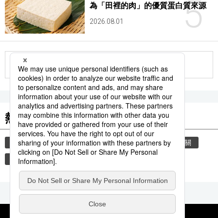
5
為「田裡的肉」的優質蛋白質來源
2026.08.01
更多
熱門關鍵詞
歷史
教育
禮儀
禮貌
住宅
玄關
脫鞋
新幹線
鐵路
運動