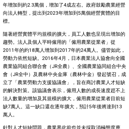
年增加到約2.3萬個，增加了4成左右。政府鼓勵農業經營
醫療健康
向法人轉型，提出到2023年增加到5萬個經營實體的目
標。
語言
隨著經營實體平均規模的擴大，員工人數也呈現出增加的
趨勢。法人及個人平時僱用的「僱用農業從業者」從
東京
2011年的約18萬人增加到2017年的24萬人。儘管如此，
勞動力依然短缺。2016年4月，日本農業法人協會向全國
編輯部通知
農業協同組合聯合會（JR全農）、全國農業協同組合中央
會（JR全中）及農林中央金庫（農林中金）發起號召，成
立了「農業勞動力支援協議會」，旨在商討農業人才短缺
的解決對策。該協議會表示，僱用人數的成長速度趕不上
法人數量的增加及其規模的擴大，僱用農業從業者目前短
缺7萬人。這一缺口還在逐年擴大，預計5年後將達到13
萬人。
針對人才短缺問題，農業界此前也並未採取消極態度應