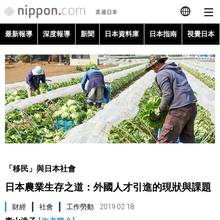
最新報導
深度報導
新聞
日本資料庫
日本指南
視覺日本
日本語
English
简体字
最新報導
Français
深度報導
Español
新聞
العربية
「移民」與日本社會
日本資料庫
日本農業生存之道：外國人才引進的現狀與課題
Русский
日本指南
財經
社會
工作勞動
2019.02.18