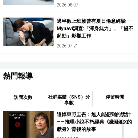
2026.08.07
過半數上班族曾有夏日倦怠經驗——
Mynavi調查:「渾身無力」、「提不
起勁」影響工作
2026.07.21
熱門報導
社群媒體（SNS）分
停留時間
訪問次數
享數
追悼東野圭吾：無人能想到的詭計
1
——推理小說不朽經典《嫌疑犯X的
獻身》背後的故事