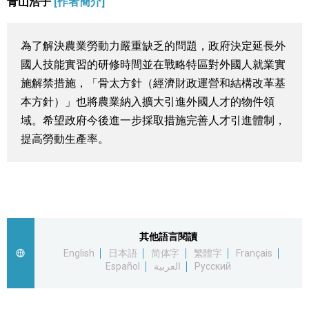
青山浩子
[作者簡介]
視覺日本
為了解決農業勞動力嚴重缺乏的問題，政府決定延長外
臺灣香港
國人技能實習的研修時間並在戰略特區對外國人就業實
施解禁措施，「骨太方針（經濟財政運營和結構改革基
更多
本方針）」也將農業納入擴大引進外國人才的物件領
域。希望政府今後進一步採取措施完善人才引進體制，
人物訪談
提高勞動生產率。
official SNS
日本入門
政治外交
其他語言閱讀
English
日本語
简体字
繁體字
Français
社會
Español
العربية
Русский
財經