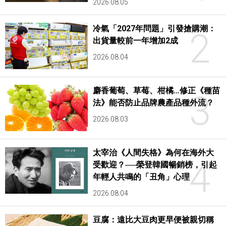
2026.08.05
冷氣「2027年問題」引發搶購潮：
2
出貨量較前一年增加2成
2026.08.04
麝香葡萄、草莓、柑橘…修正《種苗
3
法》能否防止品牌農產品種外流？
2026.08.03
太宰治《人間失格》為何在海外大
4
受歡迎？──榮登韓國暢銷榜，引起
年輕人共鳴的「丑角」心理
2026.08.04
豆腐：遠比大豆肉更早便被親切稱