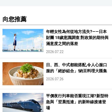
向您推薦
年輕女性為何從地方流失?——日本
財團 18歲意識調查:對政策的期待與
滿意度之間的落差
2026.07.22
日、西、中式都能搭配,令人心服口
服的「絕妙組合」!納豆料理大匯集
2026.07.26
平價夜行列車能否重現江湖?新型特
急與「翌晨抵達」的新幹線接連登
場