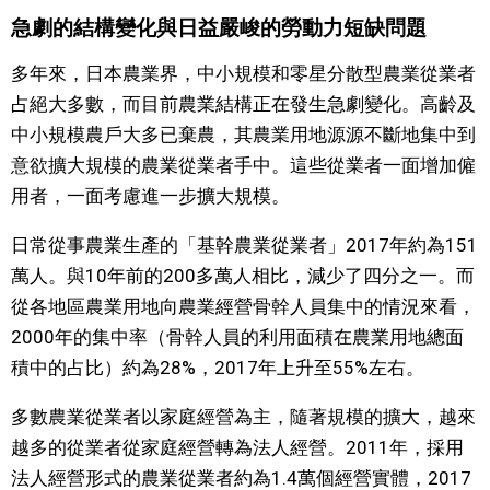
急劇的結構變化與日益嚴峻的勞動力短缺問題
文化
多年來，日本農業界，中小規模和零星分散型農業從業者
科學技術
占絕大多數，而目前農業結構正在發生急劇變化。高齡及
中小規模農戶大多已棄農，其農業用地源源不斷地集中到
生活
意欲擴大規模的農業從業者手中。這些從業者一面增加僱
用者，一面考慮進一步擴大規模。
運動
日常從事農業生產的「基幹農業從業者」2017年約為151
萬人。與10年前的200多萬人相比，減少了四分之一。而
娛樂
從各地區農業用地向農業經營骨幹人員集中的情況來看，
2000年的集中率（骨幹人員的利用面積在農業用地總面
教育
積中的占比）約為28%，2017年上升至55%左右。
工作勞動
多數農業從業者以家庭經營為主，隨著規模的擴大，越來
越多的從業者從家庭經營轉為法人經營。2011年，採用
家庭
法人經營形式的農業從業者約為1.4萬個經營實體，2017