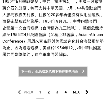
1950年6月韓戰爆發，中共「抗美援朝」，美國一改放棄
蔣介石的態度，轉而支持中華民國。7月，中共發動金門
大膽島戰役失利後。往後的20多年再也沒有採用登陸戰，
而是砲擊形式的戰爭。1954年9月3日，中共砲擊金門，
史稱第一次台海危機（台灣稱為九三砲戰）。整個危機持
續至1955年4月萬隆會議（又稱亞非會議，Asian-African
Conference）周恩來宣布願與美國談判化解台海緊張情勢
為止。因為這場危機，美國於1954年12月和中華民國簽
署共同防禦條約，建立軍事同盟關係。
下一頁： 金馬成為危機下獨特軍事地區
PREV
1
2
3
4
NEXT