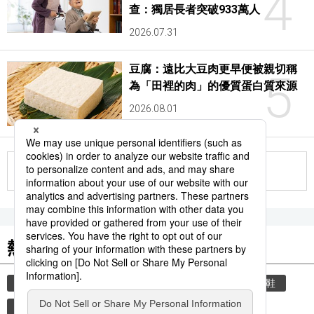
4
查：獨居長者突破933萬人
2026.07.31
豆腐：遠比大豆肉更早便被親切稱
5
為「田裡的肉」的優質蛋白質來源
2026.08.01
更多
熱門關鍵詞
教育
住宅
禮儀
禮貌
玄關
脫鞋
運動
科技
棒球
時事通信新聞