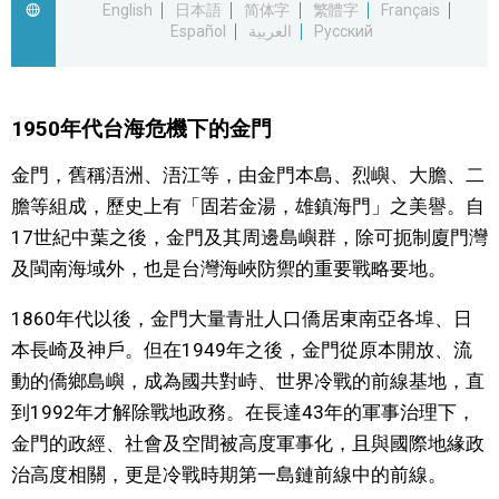
English
日本語
简体字
繁體字
Français
Español
العربية
Русский
文化
科學技術
1950年代台海危機下的金門
生活
金門，舊稱浯洲、浯江等，由金門本島、烈嶼、大膽、二
膽等組成，歷史上有「固若金湯，雄鎮海門」之美譽。自
運動
17世紀中葉之後，金門及其周邊島嶼群，除可扼制廈門灣
及閩南海域外，也是台灣海峽防禦的重要戰略要地。
娛樂
1860年代以後，金門大量青壯人口僑居東南亞各埠、日
本長崎及神戶。但在1949年之後，金門從原本開放、流
教育
動的僑鄉島嶼，成為國共對峙、世界冷戰的前線基地，直
到1992年才解除戰地政務。在長達43年的軍事治理下，
工作勞動
金門的政經、社會及空間被高度軍事化，且與國際地緣政
治高度相關，更是冷戰時期第一島鏈前線中的前線。
家庭