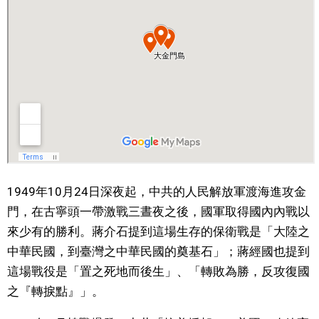
1949年10月24日深夜起，中共的人民解放軍渡海進攻金
門，在古寧頭一帶激戰三晝夜之後，國軍取得國內內戰以
來少有的勝利。蔣介石提到這場生存的保衛戰是「大陸之
中華民國，到臺灣之中華民國的奠基石」；蔣經國也提到
這場戰役是「置之死地而後生」、「轉敗為勝，反攻復國
之『轉捩點』」。