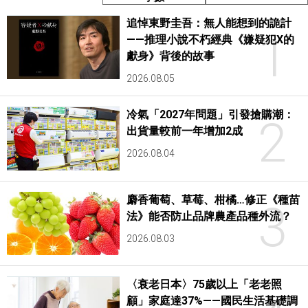
追悼東野圭吾：無人能想到的詭計
1
——推理小說不朽經典《嫌疑犯X的
獻身》背後的故事
2026.08.05
冷氣「2027年問題」引發搶購潮：
2
出貨量較前一年增加2成
2026.08.04
麝香葡萄、草莓、柑橘…修正《種苗
3
法》能否防止品牌農產品種外流？
2026.08.03
〈衰老日本〉75歲以上「老老照
顧」家庭達37%——國民生活基礎調