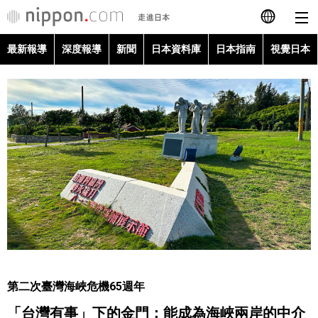
最新報導
深度報導
新聞
日本資料庫
日本指南
視覺日本
日本語
English
简体字
最新報導
Français
深度報導
Español
新聞
العربية
日本資料庫
Русский
第二次臺灣海峽危機65週年
日本指南
「台灣有事」下的金門：能成為海峽兩岸的中介