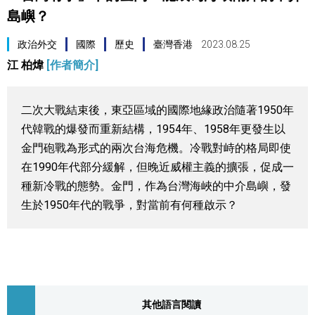
島嶼？
視覺日本
政治外交
國際
歷史
臺灣香港
2023.08.25
臺灣香港
江 柏煒
[作者簡介]
更多
二次大戰結束後，東亞區域的國際地緣政治隨著1950年
代韓戰的爆發而重新結構，1954年、1958年更發生以
人物訪談
official SNS
金門砲戰為形式的兩次台海危機。冷戰對峙的格局即使
在1990年代部分緩解，但晚近威權主義的擴張，促成一
日本入門
種新冷戰的態勢。金門，作為台灣海峽的中介島嶼，發
生於1950年代的戰爭，對當前有何種啟示？
政治外交
社會
財經
其他語言閱讀