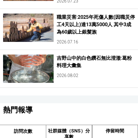
2026.07.23
職業災害:2025年死傷人數(因職災停
工4天以上)達13萬5000人 其中3成
為60歲以上銀髮族
2026.07.16
吉野山中的白色鑽石無比澄澈:葛粉
料理大彙集
2026.08.02
熱門報導
社群媒體（SNS）分
停留時間
訪問次數
享數