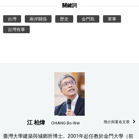
關鍵詞
台灣
兩岸關係
歷史
金門島
軍事
台灣有事
江 柏煒
簡介與署名文章
CHIANG Bo-Wei
臺灣大學建築與城鄉所博士。2001年起任教於金門大學（前