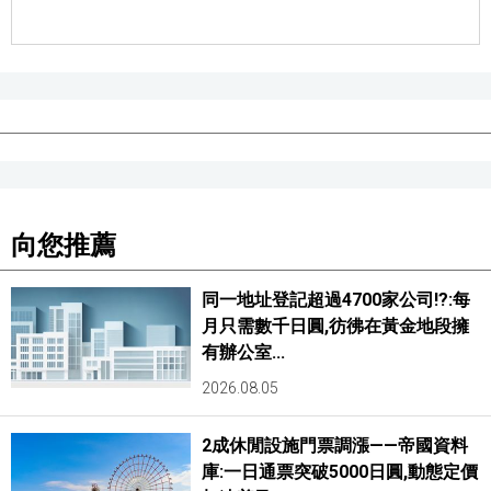
向您推薦
同一地址登記超過4700家公司!?:每
月只需數千日圓,彷彿在黃金地段擁
有辦公室...
2026.08.05
2成休閒設施門票調漲——帝國資料
庫:一日通票突破5000日圓,動態定價