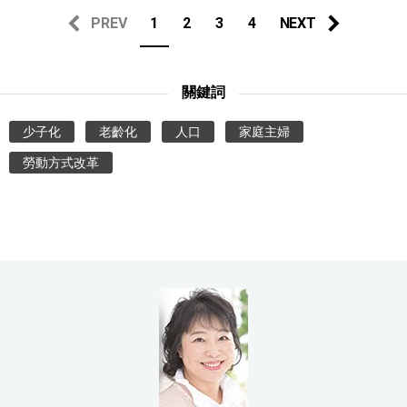
PREV
1
2
3
4
NEXT
關鍵詞
少子化
老齡化
人口
家庭主婦
勞動方式改革