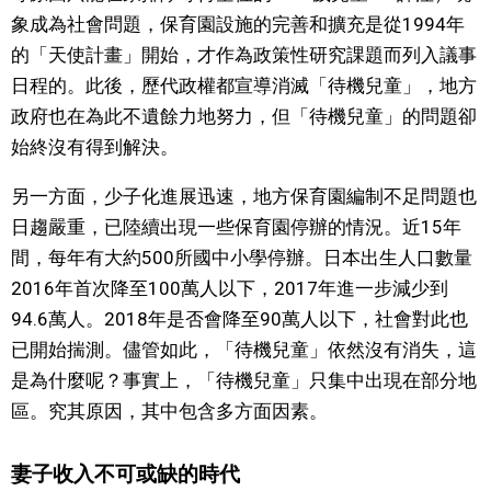
象成為社會問題，保育園設施的完善和擴充是從1994年
文化
的「天使計畫」開始，才作為政策性研究課題而列入議事
日程的。此後，歷代政權都宣導消滅「待機兒童」，地方
科學技術
政府也在為此不遺餘力地努力，但「待機兒童」的問題卻
始終沒有得到解決。
生活
另一方面，少子化進展迅速，地方保育園編制不足問題也
日趨嚴重，已陸續出現一些保育園停辦的情況。近15年
運動
間，每年有大約500所國中小學停辦。日本出生人口數量
2016年首次降至100萬人以下，2017年進一步減少到
娛樂
94.6萬人。2018年是否會降至90萬人以下，社會對此也
已開始揣測。儘管如此，「待機兒童」依然沒有消失，這
教育
是為什麼呢？事實上，「待機兒童」只集中出現在部分地
區。究其原因，其中包含多方面因素。
工作勞動
妻子收入不可或缺的時代
家庭