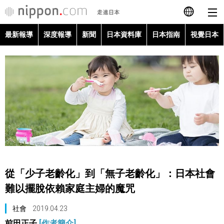
最新報導
深度報導
新聞
日本資料庫
日本指南
視覺日本
日本語
English
简体字
最新報導
Français
深度報導
Español
新聞
العربية
從「少子老齡化」到「無子老齡化」：日本社會
日本資料庫
難以擺脫依賴家庭主婦的魔咒
Русский
社會
2019.04.23
日本指南
前田正子
[作者簡介]