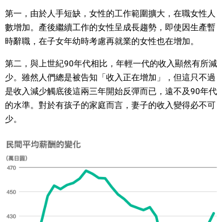
第一，由於人手短缺，女性的工作範圍擴大，在職女性人
醫療健康
數增加。產後繼續工作的女性呈成長趨勢，即使因生產暫
時辭職，在子女年幼時考慮再就業的女性也在增加。
語言
第二，與上世紀90年代相比，年輕一代的收入顯然有所減
少。雖然人們總是被告知「收入正在增加」，但這只不過
東京
是收入減少觸底後這兩三年開始反彈而已，遠不及90年代
的水準。對於有孩子的家庭而言，妻子的收入變得必不可
編輯部通知
少。