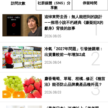
社群媒體（SNS）分
停留時間
訪問次數
享數
追悼東野圭吾：無人能想到的詭計
1
——推理小說不朽經典《嫌疑犯X的
獻身》背後的故事
2026.08.05
冷氣「2027年問題」引發搶購潮：
2
出貨量較前一年增加2成
2026.08.04
麝香葡萄、草莓、柑橘…修正《種苗
3
法》能否防止品牌農產品種外流？
2026.08.03