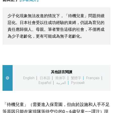
視覺日本
少子化現象無法改進的情況下，「待機兒童」問題持續
臺灣香港
惡化。日本社會受以往成功經驗的束縛，仍認為育兒的
責任應歸個人、母親。筆者警告這樣的社會，不僅將成
更多
為少子老齡化，更有可能成為無子老齡化。
人物訪談
official SNS
日本入門
其他語言閱讀
English
日本語
简体字
繁體字
Français
政治外交
Español
العربية
Русский
社會
「待機兒童」（需要進入保育園，但由於設施和人手不足
財經
等原因只能在家排隊等待空位的0～6歲兒童——譯注）現