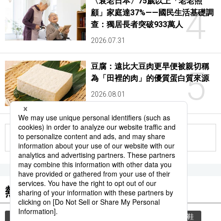
〈衰老日本〉75歲以上「老老照
4
顧」家庭達37%——國民生活基礎調
查：獨居長者突破933萬人
2026.07.31
豆腐：遠比大豆肉更早便被親切稱
5
為「田裡的肉」的優質蛋白質來源
2026.08.01
更多
熱門關鍵詞
教育
禮儀
住宅
禮貌
玄關
脫鞋