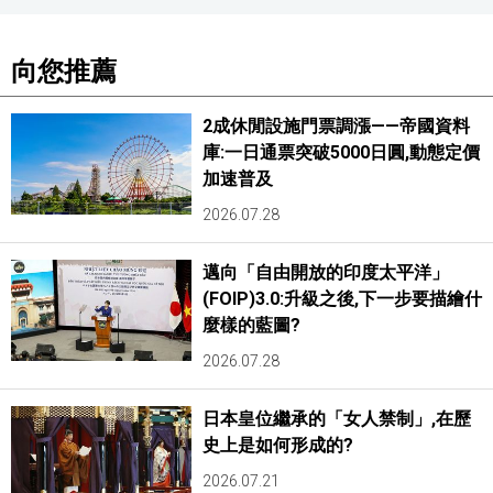
向您推薦
2成休閒設施門票調漲——帝國資料
庫:一日通票突破5000日圓,動態定價
加速普及
2026.07.28
邁向「自由開放的印度太平洋」
(FOIP)3.0:升級之後,下一步要描繪什
麼樣的藍圖?
2026.07.28
日本皇位繼承的「女人禁制」,在歷
史上是如何形成的?
2026.07.21