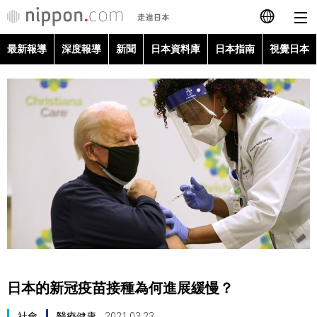
最新報導
深度報導
新聞
日本資料庫
日本指南
視覺日本
日本語
English
简体字
最新報導
Français
深度報導
Español
新聞
العربية
日本資料庫
Русский
日本的新冠疫苗接種為何進展緩慢？
日本指南
社會
醫療健康
2021.03.23