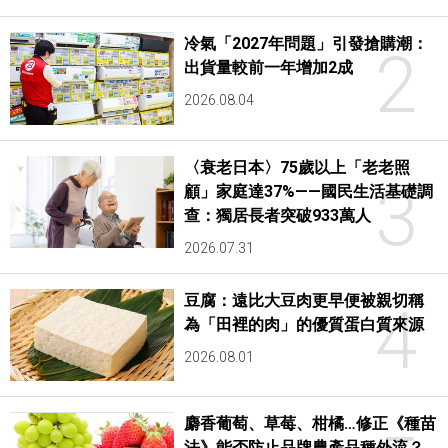
冷氣「2027年問題」引發搶購潮：
2
出貨量較前一年增加2成
2026.08.04
〈衰老日本〉75歲以上「老老照
3
顧」家庭達37%——國民生活基礎調
查：獨居長者突破933萬人
2026.07.31
豆腐：遠比大豆肉更早便被親切稱
4
為「田裡的肉」的優質蛋白質來源
2026.08.01
麝香葡萄、草莓、柑橘…修正《種苗
法》能否防止品牌農產品種外流？