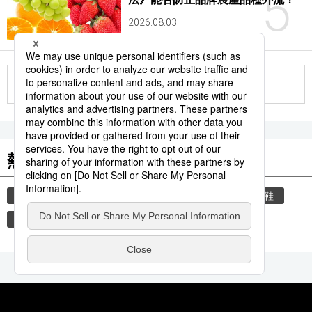
5
2026.08.03
更多
熱門關鍵詞
教育
住宅
禮儀
禮貌
玄關
脫鞋
時事通信新聞
歷史
觀光旅遊
書訊