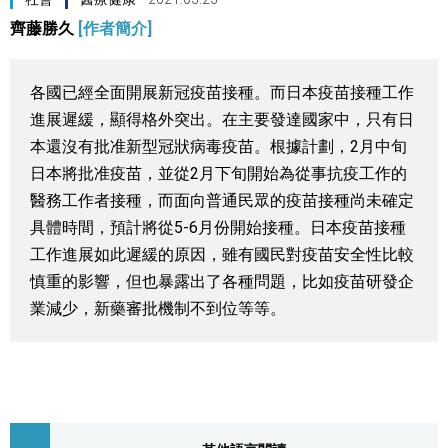
齊藤勝久
[作者簡介]
視覺日本
臺灣香港
各國已經全面開展新冠疫苗接種。而日本疫苗接種工作
進展遲緩，顯得格外突出。在主要發達國家中，只有日
更多
本還沒有批准新型冠狀病毒疫苗。根據計劃，2月中旬
日本將批准疫苗，並從2月下旬開始為從事抗疫工作的
人物訪談
醫務工作者接種，而面向普通民眾的疫苗接種尚未確定
official SNS
具體時間，預計將從5-6月份開始接種。日本疫苗接種
工作進展如此遲緩的原因，雖有國民對疫苗安全性比較
日本入門
慎重的影響，但也暴露出了各種問題，比如疫苗研發企
業減少，新藥審批機制不到位等等。
政治外交
社會
財經