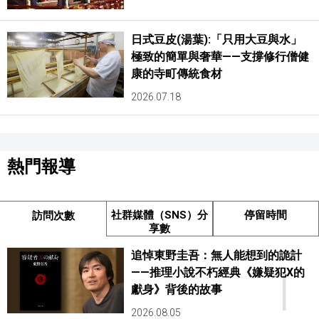
日式豆皮(湯葉):「只用大豆與水」
極致的簡單與奢華——支撐修行僧健
康的寺町傳統食材
2026.07.18
熱門報導
社群媒體（SNS）分
停留時間
訪問次數
享數
追悼東野圭吾：無人能想到的詭計
1
——推理小說不朽經典《嫌疑犯X的
獻身》背後的故事
2026.08.05