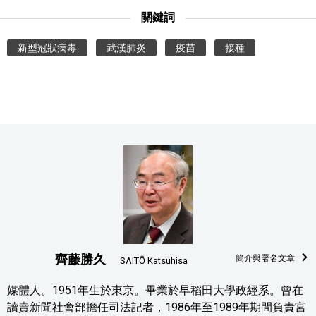
關鍵詞
新型冠狀病毒
武漢肺炎
疫苗
接種
齊藤勝久
簡介與署名文章
SAITŌ Katsuhisa
媒體人。1951年生於東京。畢業於早稻田大學政經系。曾在
讀賣新聞社會部擔任司法記者，1986年至1989年期間負責宮