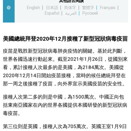
其他語言閱讀
English
日本語
简体字
繁體字
Français
文化
Español
العربية
Русский
科學技術
美國總統拜登2020年12月接種了新型冠狀病毒疫苗
生活
疫苗是戰胜新型冠狀病毒肺炎疫情的關鍵。基於此判斷，
世界各國迅速行動起來。截至2021年1月26日，從國別來
運動
看，累計接種人次最多的是美國，為2184萬次。美國從
2020年12月14日開始疫苗接種，當時的候任總統拜登在
娛樂
那一周之後接種了疫苗，向外界宣示美國疫苗的安全性。
教育
接種人次第二多的則是中國，為1500萬次。中國正向包
括東南亞國家在內的世界各國提供本國研發的新型冠狀病
工作勞動
毒疫苗。
第三位則是英國，接種人次為705萬次。英國王室1月9日
家庭