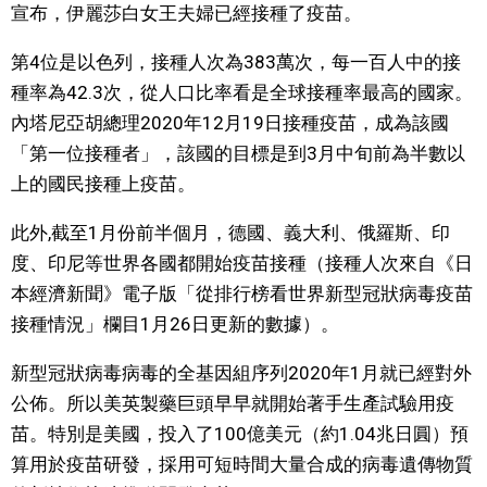
宣布，伊麗莎白女王夫婦已經接種了疫苗。
醫療健康
第4位是以色列，接種人次為383萬次，每一百人中的接
種率為42.3次，從人口比率看是全球接種率最高的國家。
語言
內塔尼亞胡總理2020年12月19日接種疫苗，成為該國
「第一位接種者」，該國的目標是到3月中旬前為半數以
東京
上的國民接種上疫苗。
此外,截至1月份前半個月，德國、義大利、俄羅斯、印
編輯部通知
度、印尼等世界各國都開始疫苗接種（接種人次來自《日
本經濟新聞》電子版「從排行榜看世界新型冠狀病毒疫苗
接種情況」欄目1月26日更新的數據）。
新型冠狀病毒病毒的全基因組序列2020年1月就已經對外
公佈。所以美英製藥巨頭早早就開始著手生產試驗用疫
苗。特別是美國，投入了100億美元（約1.04兆日圓）預
算用於疫苗研發，採用可短時間大量合成的病毒遺傳物質