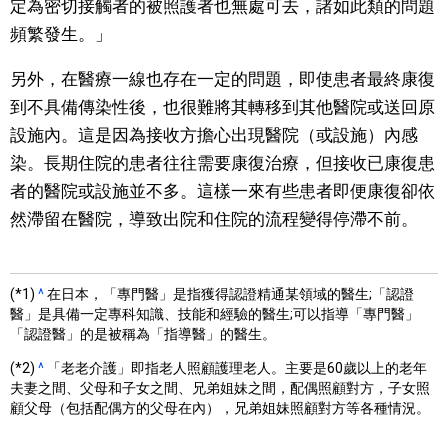
定為密切接觸者的被照護者也無處可去，諸如此類的問題
頻繁發生。」
另外，在醫療一線也存在一定的問題，即使患者最終康復
到不具備傳染性後，也很難將其轉移到其他醫院或送回原
設施內。這是因為接收方擔心出現醫院（或設施）內感
染。長期住院的患者往往需要康復治療，但接收已康復患
者的醫院或設施並不多。這樣一來有些患者即便康復卻依
然滯留在醫院，導致出院和住院的流程變得停滯不前。
(*1)
^
在日本，「專門醫」是指獲得認證精通某領域的醫生;「認證
醫」是具備一定專科知識、技能和經驗的醫生;可以指導「專門醫」
「認證醫」的是被稱為「指導醫」的醫生。
(*2)
^
「老老介護」即指老人照顧護理老人。主要是60歲以上的老年
夫妻之間、父母和子女之間、兄弟姐妹之間，配偶照顧對方，子女照
顧父母（包括配偶方的父母在內），兄弟姐妹照顧對方等各種情況。