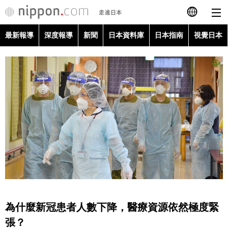
最新報導
深度報導
新聞
日本資料庫
日本指南
視覺日本
日本語
English
简体字
最新報導
Français
深度報導
Español
新聞
العربية
日本資料庫
Русский
為什麼新冠患者人數下降，醫療資源依然極度緊
日本指南
張？