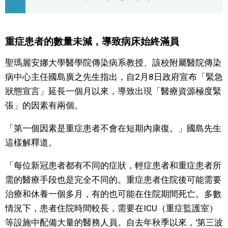
文化
重症患者的數量未減，導致病床始終滿員
科學技術
聖瑪麗安娜大學醫學院傳染病系教授、該校附屬醫院傳染
生活
病中心主任國島廣之先生指出，自2月8日政府宣布「緊急
狀態宣言」延長一個月以來，導致出現「醫療資源極度緊
張」的因素有兩個。
運動
「第一個因素是重症患者不會在短期內康復。」國島先生
娛樂
這樣解釋道。
教育
「每位新冠患者都有不同的症狀，輕症患者和重症患者所
需的醫療手段也是完全不同的。重症患者住院後可能需要
工作勞動
治療和休養一個多月，有的也可能在住院期間死亡。多數
情況下，患者住院時間較長，需要在ICU（重症監護室）
家庭
等設施中配備大量的醫務人員。自去年秋季以來，'第三波