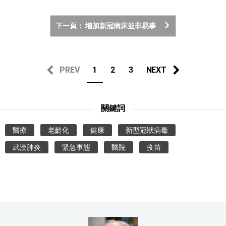
下一頁： 增加新冠病床並非易事
PREV
1
2
3
NEXT
關鍵詞
醫療
老齡化
健康
新型冠狀病毒
武漢肺炎
緊急事態
醫院
疫苗