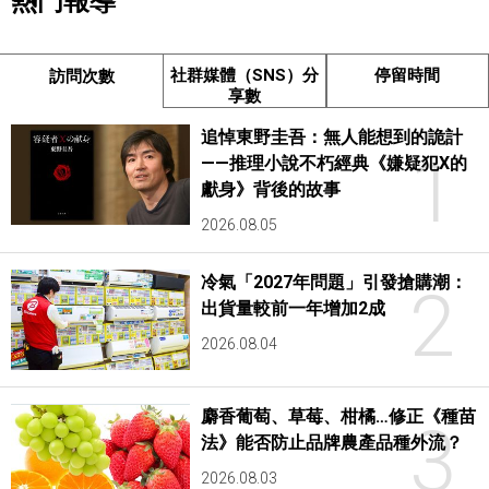
熱門報導
社群媒體（SNS）分
停留時間
訪問次數
享數
追悼東野圭吾：無人能想到的詭計
1
——推理小說不朽經典《嫌疑犯X的
獻身》背後的故事
2026.08.05
冷氣「2027年問題」引發搶購潮：
2
出貨量較前一年增加2成
2026.08.04
麝香葡萄、草莓、柑橘…修正《種苗
3
法》能否防止品牌農產品種外流？
2026.08.03