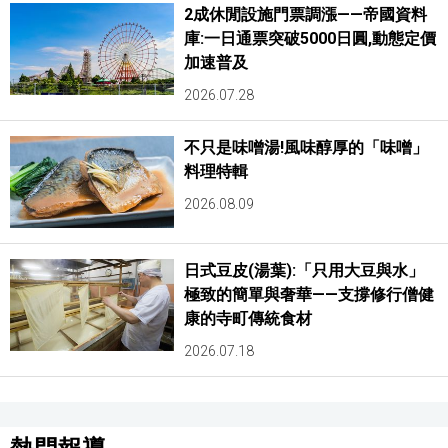
2成休閒設施門票調漲——帝國資料
庫:一日通票突破5000日圓,動態定價
加速普及
2026.07.28
不只是味噌湯!風味醇厚的「味噌」
料理特輯
2026.08.09
日式豆皮(湯葉):「只用大豆與水」
極致的簡單與奢華——支撐修行僧健
康的寺町傳統食材
2026.07.18