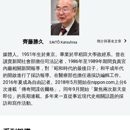
齊藤勝久
簡介與署名文章
SAITŌ Katsuhisa
媒體人。1951年生於東京。畢業於早稻田大學政經系。曾在
讀賣新聞社會部擔任司法記者，1986年至1989年期間負責宮
內廳相關新聞報導，對「昭和時代的最後日子」和平成年代
的開啟進行了採訪報導。在醫療部也擔任過採訪編輯工作。
2016年夏成為自由記者。2018年5月開始在nippon.com上分6
次連載「傳奇間諜佐爾格」。同年9月開始「聚焦兩次新天皇
即位」的長期連載。多年來一直從事近現代史相關話題的採
訪和寫作活動。