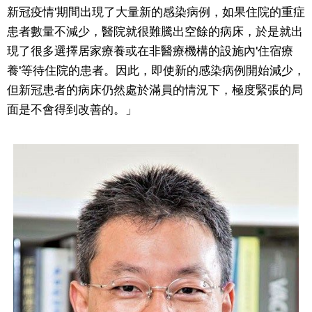
新冠疫情'期間出現了大量新的感染病例，如果住院的重症
醫療健康
患者數量不減少，醫院就很難騰出空餘的病床，於是就出
現了很多選擇居家療養或在非醫療機構的設施內'住宿療
養'等待住院的患者。因此，即使新的感染病例開始減少，
語言
但新冠患者的病床仍然處於滿員的情況下，極度緊張的局
面是不會得到改善的。」
東京
編輯部通知