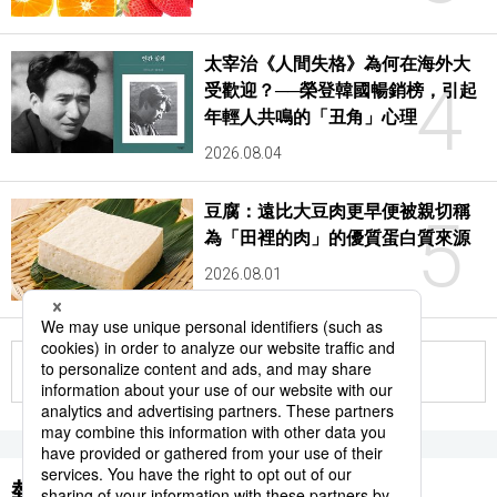
太宰治《人間失格》為何在海外大
4
受歡迎？──榮登韓國暢銷榜，引起
年輕人共鳴的「丑角」心理
2026.08.04
豆腐：遠比大豆肉更早便被親切稱
5
為「田裡的肉」的優質蛋白質來源
2026.08.01
更多
熱門關鍵詞