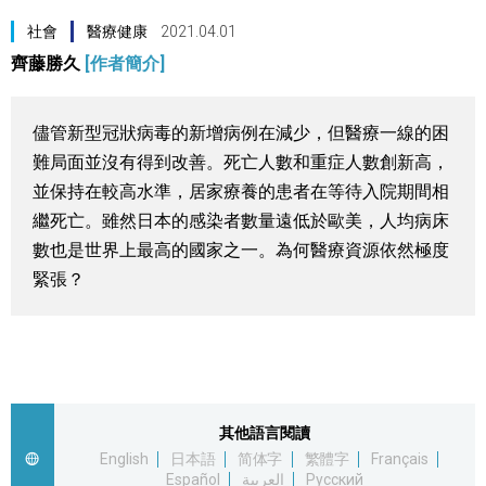
視覺日本
社會
醫療健康
2021.04.01
齊藤勝久
[作者簡介]
臺灣香港
儘管新型冠狀病毒的新增病例在減少，但醫療一線的困
更多
難局面並沒有得到改善。死亡人數和重症人數創新高，
並保持在較高水準，居家療養的患者在等待入院期間相
人物訪談
繼死亡。雖然日本的感染者數量遠低於歐美，人均病床
official SNS
數也是世界上最高的國家之一。為何醫療資源依然極度
日本入門
緊張？
政治外交
社會
其他語言閱讀
English
日本語
简体字
繁體字
Français
財經
Español
العربية
Русский