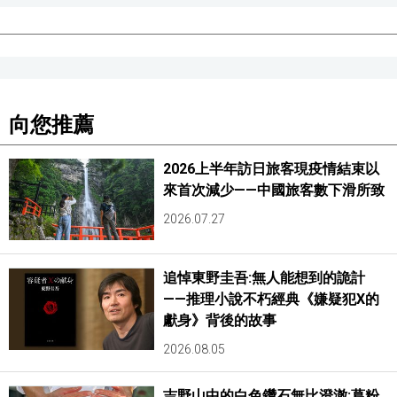
向您推薦
2026上半年訪日旅客現疫情結束以
來首次減少——中國旅客數下滑所致
2026.07.27
追悼東野圭吾:無人能想到的詭計
——推理小說不朽經典《嫌疑犯X的
獻身》背後的故事
2026.08.05
吉野山中的白色鑽石無比澄澈:葛粉