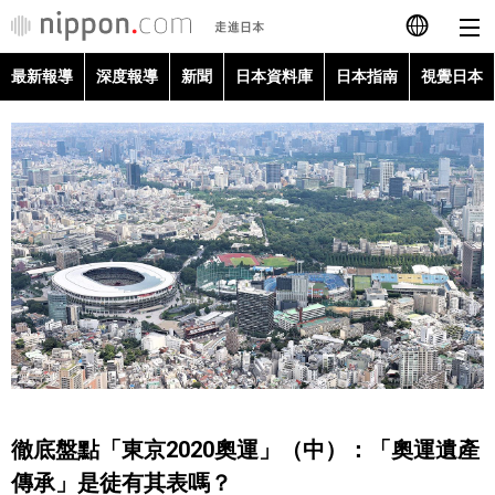
最新報導
深度報導
新聞
日本資料庫
日本指南
視覺日本
日本語
English
简体字
最新報導
Français
深度報導
Español
新聞
العربية
日本資料庫
Русский
徹底盤點「東京2020奧運」（中）：「奧運遺產
日本指南
傳承」是徒有其表嗎？