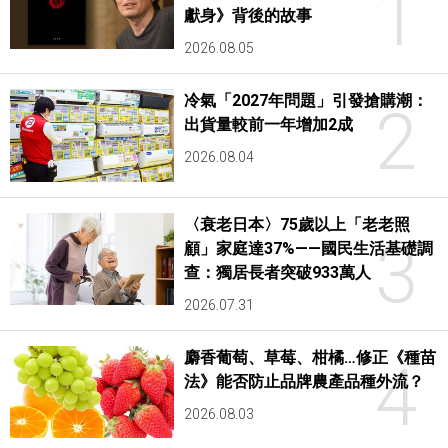
1
獻身》背後的故事
2026.08.05
冷氣「2027年問題」引發搶購潮：
2
出貨量較前一年增加2成
2026.08.04
〈衰老日本〉75歲以上「老老照
3
顧」家庭達37%——國民生活基礎調
查：獨居長者突破933萬人
2026.07.31
麝香葡萄、草莓、柑橘…修正《種苗
4
法》能否防止品牌農產品種外流？
2026.08.03