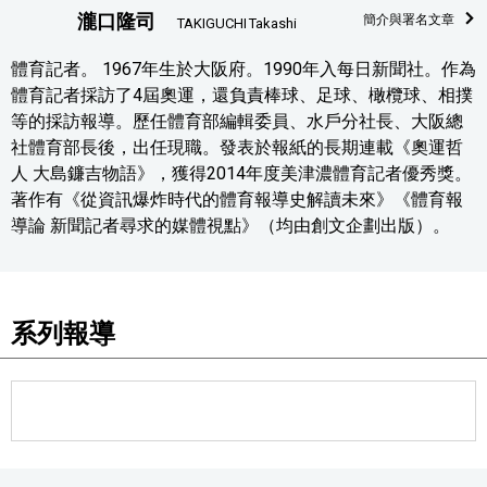
瀧口隆司
簡介與署名文章
TAKIGUCHI Takashi
體育記者。 1967年生於大阪府。1990年入每日新聞社。作為
體育記者採訪了4屆奧運，還負責棒球、足球、橄欖球、相撲
等的採訪報導。歷任體育部編輯委員、水戶分社長、大阪總
社體育部長後，出任現職。發表於報紙的長期連載《奧運哲
人 大島鐮吉物語》，獲得2014年度美津濃體育記者優秀獎。
著作有《從資訊爆炸時代的體育報導史解讀未來》《體育報
導論 新聞記者尋求的媒體視點》（均由創文企劃出版）。
系列報導