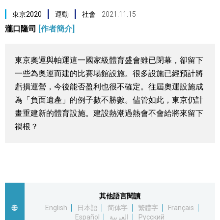
視覺日本
東京2020
運動
社會
2021.11.15
瀧口隆司
[作者簡介]
臺灣香港
東京奧運與帕運這一國家級體育盛會雖已閉幕，卻留下
更多
一些為奧運而建的比賽場館設施。很多設施已經預計將
虧損運營，今後能否盈利也很不確定。往屆奧運設施成
人物訪談
為「負面遺產」的例子數不勝數。儘管如此，東京仍計
official SNS
畫重建新的體育設施。建設熱潮過熱會不會給將來留下
日本入門
禍根？
政治外交
社會
其他語言閱讀
English
日本語
简体字
繁體字
Français
財經
Español
العربية
Русский