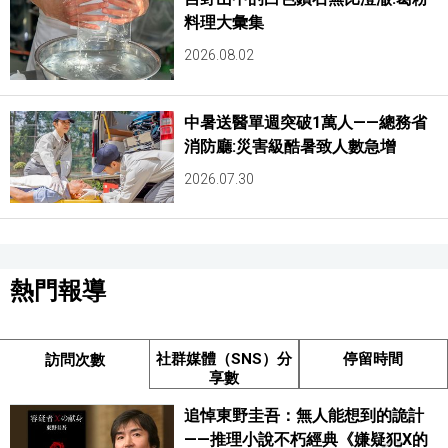
料理大彙集
2026.08.02
中暑送醫單週突破1萬人——總務省
消防廳:災害級酷暑致人數急增
2026.07.30
熱門報導
社群媒體（SNS）分
停留時間
訪問次數
享數
追悼東野圭吾：無人能想到的詭計
——推理小說不朽經典《嫌疑犯X的