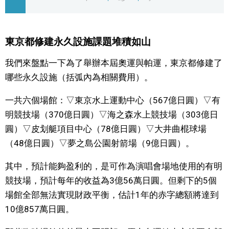
文化
東京都修建永久設施課題堆積如山
科學技術
我們來盤點一下為了舉辦本屆奧運與帕運，東京都修建了
生活
哪些永久設施（括弧內為相關費用）。
一共六個場館：▽東京水上運動中心（567億日圓）▽有
運動
明競技場（370億日圓）▽海之森水上競技場（303億日
圓）▽皮划艇項目中心（78億日圓）▽大井曲棍球場
娛樂
（48億日圓）▽夢之島公園射箭場（9億日圓）。
教育
其中，預計能夠盈利的，是可作為演唱會場地使用的有明
競技場，預計每年的收益為3億56萬日圓。但剩下的5個
工作勞動
場館全部無法實現財政平衡，估計1年的赤字總額將達到
10億857萬日圓。
家庭