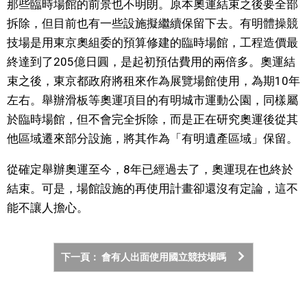
那些臨時場館的前景也不明朗。原本奧運結束之後要全部
拆除，但目前也有一些設施擬繼續保留下去。有明體操競
醫療健康
技場是用東京奧組委的預算修建的臨時場館，工程造價最
終達到了205億日圓，是起初預估費用的兩倍多。奧運結
語言
束之後，東京都政府將租來作為展覽場館使用，為期10年
左右。舉辦滑板等奧運項目的有明城市運動公園，同樣屬
東京
於臨時場館，但不會完全拆除，而是正在研究奧運後從其
他區域遷來部分設施，將其作為「有明遺產區域」保留。
編輯部通知
從確定舉辦奧運至今，8年已經過去了，奧運現在也終於
結束。可是，場館設施的再使用計畫卻還沒有定論，這不
能不讓人擔心。
下一頁： 會有人出面使用國立競技場嗎