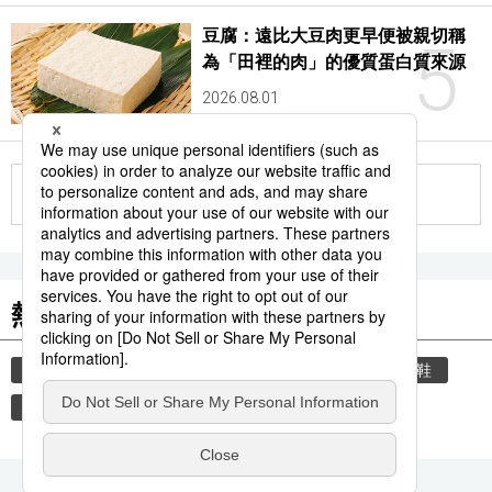
豆腐：遠比大豆肉更早便被親切稱
5
為「田裡的肉」的優質蛋白質來源
2026.08.01
更多
熱門關鍵詞
教育
禮儀
禮貌
住宅
玄關
脫鞋
書訊
品牌
文學
小說