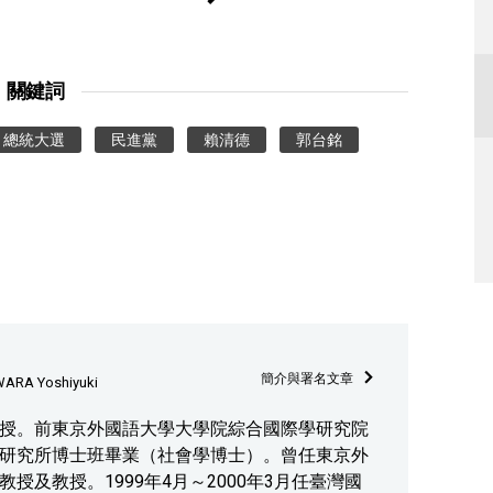
關鍵詞
總統大選
民進黨
賴清德
郭台銘
簡介與署名文章
ARA Yoshiyuki
授。前東京外國語大學大學院綜合國際學研究院
研究所博士班畢業（社會學博士）。曾任東京外
授及教授。1999年4月～2000年3月任臺灣國