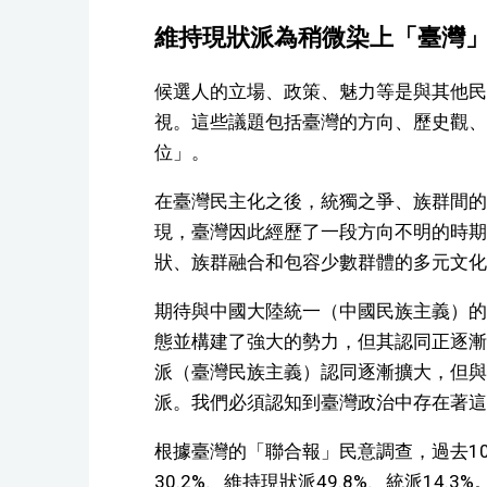
維持現狀派為稍微染上「臺灣
候選人的立場、政策、魅力等是與其他民
視。這些議題包括臺灣的方向、歷史觀、
位」。
在臺灣民主化之後，統獨之爭、族群間的
現，臺灣因此經歷了一段方向不明的時期
狀、族群融合和包容少數群體的多元文化
期待與中國大陸統一（中國民族主義）的
態並構建了強大的勢力，但其認同正逐漸
派（臺灣民族主義）認同逐漸擴大，但與
派。我們必須認知到臺灣政治中存在著這
根據臺灣的「聯合報」民意調查，過去10年
30.2%、維持現狀派49.8%、統派14