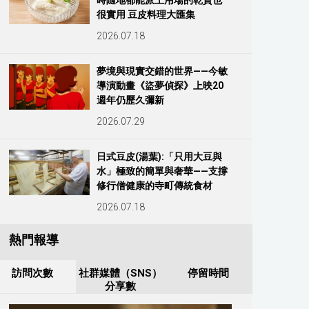
時隨地都能派上用場的乾貨也
很實用 豆皮料理大匯集
2026.07.18
夢境與現實交錯的世界——今敏
導演動畫《盜夢偵探》上映20
週年仍歷久彌新
2026.07.29
日式豆皮(湯葉):「只用大豆與
水」極致的簡單與奢華——支撐
修行僧健康的寺町傳統食材
2026.07.18
熱門報導
訪問次數
社群媒體（SNS）
停留時間
分享數