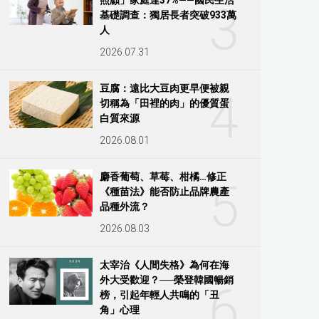
3
基礎調查：獨居長者突破933萬
人
2026.07.31
豆腐：遠比大豆肉更早便被親
4
切稱為「田裡的肉」的優質蛋
白質來源
2026.08.01
麝香葡萄、草莓、柑橘…修正
5
《種苗法》能否防止品牌農產
品種外流？
2026.08.03
太宰治《人間失格》為何在海
外大受歡迎？──榮登韓國暢銷
6
榜，引起年輕人共鳴的「丑
角」心理