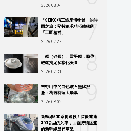
2026.08.04
「SEIKO精工銀座博物館」的時
7
間之旅：堅持追求精巧鐘錶的
「工匠精神」
2026.07.27
8
土鍋（砂鍋）、雪平鍋：助你
輕鬆搞定多樣化美食
2026.07.31
9
吉野山中的白色鑽石無比澄
澈：葛粉料理大彙集
2026.08.02
新幹線500系將退役！首款速達
10
300公里的列車，回顧持續提速
的新幹線歷代車型