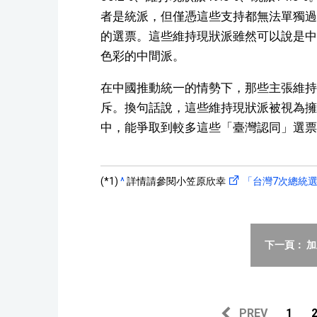
者是統派，但僅憑這些支持都無法單獨過
的選票。這些維持現狀派雖然可以說是中
色彩的中間派。
在中國推動統一的情勢下，那些主張維持
斥。換句話說，這些維持現狀派被視為擁
中，能爭取到較多這些「臺灣認同」選票
(*1)
^
詳情請參閱小笠原欣幸
「台灣7次總統
下一頁： 
PREV
1