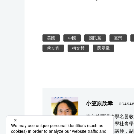
美國
中國
國民黨
臺灣
侯友宜
柯文哲
民眾黨
小笠原欣幸
OGASAW
東京外國語大學名譽教
教授。一橋大學社會學
國語大學專任講師，副教