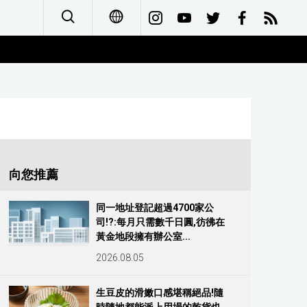
日本語
English
简体字
Français
向您推薦
Español
同一地址登記超過4700家公
司!?:每月只需數千日圓,彷彿在
العربية
黃金地段擁有辦公室...
2026.08.05
Русский
生豆皮的滑嫩口感堪稱絕品!隨