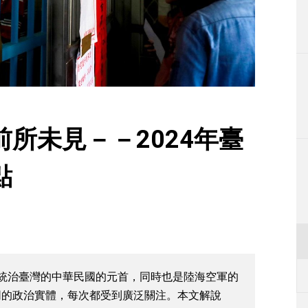
生活
運動
東京
編輯部通知
所未見－－2024年臺
點
統治臺灣的中華民國的元首，同時也是陸海空軍的
同的政治實體，每次都受到廣泛關注。本文解說