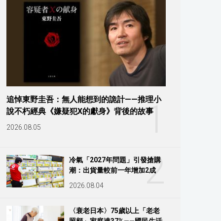
追悼東野圭吾：無人能想到的詭計——推理小
1
說不朽經典《嫌疑犯X的獻身》背後的故事
2026.08.05
2
冷氣「2027年問題」引發搶購
潮：出貨量較前一年增加2成
2026.08.04
〈衰老日本〉75歲以上「老老
照顧」家庭達37%——國民生活