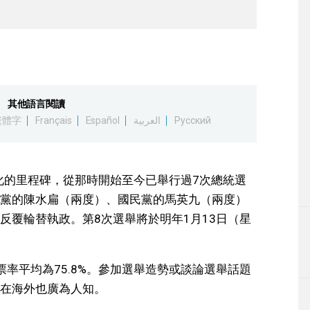
其他語言閱讀
繁體字
Français
Español
العربية
Русский
主化的里程碑，從那時開始至今已舉行過7次總統選
黨的陳水扁（兩度）、國民黨的馬英九（兩度）
反覆輪替執政。第8次選舉將於明年1月13日（星
率平均為75.8%。參加選舉造勢或談論選舉話題
在海外也廣為人知。