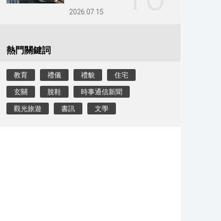
2026.07.15
熱門關鍵詞
教育
禮儀
禮貌
住宅
玄關
脫鞋
時事通信新聞
觀光旅遊
書訊
文學