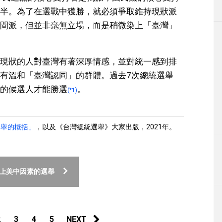
半。為了在選戰中獲勝，就必須爭取維持現狀派
間派，但並非毫無立場，而是稍微染上「臺灣」
現狀的人對臺灣有著深厚情感，並對統一感到排
有溫和「臺灣認同」的群體。過去7次總統選舉
的候選人才能勝選
。
(*1)
選舉的概括」
，以及《台灣總統選舉》大家出版，2021年。
加上美中因素的選舉
2
3
4
5
NEXT