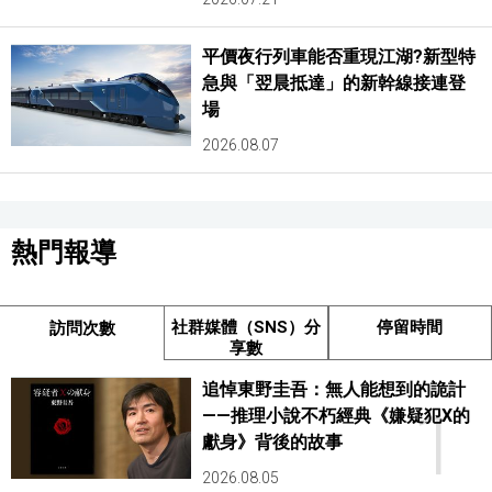
平價夜行列車能否重現江湖?新型特
急與「翌晨抵達」的新幹線接連登
場
2026.08.07
熱門報導
社群媒體（SNS）分
停留時間
訪問次數
享數
追悼東野圭吾：無人能想到的詭計
1
——推理小說不朽經典《嫌疑犯X的
獻身》背後的故事
2026.08.05