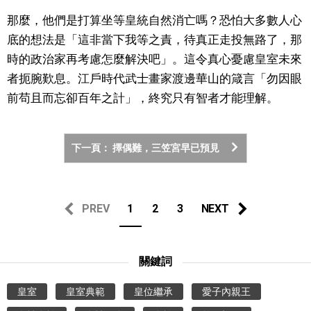
那麼，他們是打算坐等皇統自然消亡嗎？恐怕大多數人心
底的想法是「這非當下我等之責，待真正走投無路了，那
時的政治家再考慮怎麼解決吧」。這令真心憂慮皇室未來
者扼腕歎息。江戶時代武士畫家渡邊華山的箴言「勿因眼
前苟且而忘卻百年之計」，終究只有智者才能理解。
下一頁： 擇偶難，三笠宮早已預見
PREV
1
2
3
NEXT
關鍵詞
皇室
皇室典範
皇位繼承
愛子內親王