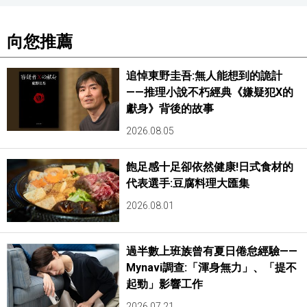
向您推薦
追悼東野圭吾:無人能想到的詭計
——推理小說不朽經典《嫌疑犯X的
獻身》背後的故事
2026.08.05
飽足感十足卻依然健康!日式食材的
代表選手:豆腐料理大匯集
2026.08.01
過半數上班族曾有夏日倦怠經驗——
Mynavi調查:「渾身無力」、「提不
起勁」影響工作
2026.07.21