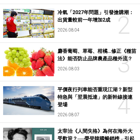
冷氣「2027年問題」引發搶購潮：
2
出貨量較前一年增加2成
2026.08.04
麝香葡萄、草莓、柑橘…修正《種苗
3
法》能否防止品牌農產品種外流？
2026.08.03
平價夜行列車能否重現江湖？新型
4
特急與「翌晨抵達」的新幹線接連
登場
2026.08.07
太宰治《人間失格》為何在海外大
受歡迎？──榮登韓國暢銷榜，引起