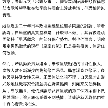
方案，野田斥之「出爾反爾」。儘管眾議院議長額賀福志
郎表示希望爭取在秋季臨時國會上達成共識，但恐怕難以
醫療健康
實現。
語言
縱觀過去二十年日本政壇圍繞皇位繼承問題的討論，筆者
認為，自民黨的真實盤算是「什麼都不做」。其背後是頑
東京
固堅持「男系繼承」的部分保守勢力。對他們而言，明確
規定男系繼承的現行《皇室典範》已是盡善盡美，無需任
編輯部通知
何改動。
然而，若執拗於男系繼承，未來皇統斷絕的可能性很大。
皇族人數不斷減少的趨勢顯而易見。民意調查亦顯示，多
數民眾接受女性天皇。正因無法坐視不理，自民黨才走形
式般地組織專家會議並與在野黨協商，到頭來又使絆拖
延，導致無果。他們擁護涉及舊皇族的第二個方案卻不做
具體調研，讓人絲毫感覺不到熱情，這或許就因為他們並
非真心實意想推進。