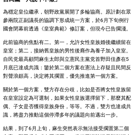
文化
為穩定皇位繼承，朝野政黨展開了多輪協商。原計劃在眾
參兩院正副議長的協調下形成統一方案，於6月下旬例行
科學技術
國會閉幕前透過《皇室典範》修訂案，但現今已告擱淺。
此前協商的焦點有二。第一，允許女性皇族婚後繼續留在
生活
皇室；第二，接納舊皇族的男性後裔作為養子加入皇室。
自民党最高顧問麻生太郎與立憲民主黨党首野田佳彥在5
運動
月底已達成共識：鑒於第二個方案在憲法上存疑且民間反
對聲浪頗高，決定將其擱置，優先推進第一個方案。
娛樂
關於第一個方案，雙方存在分歧，比如是否將女性皇族留
教育
在皇室設定為可選制，如果女性皇族選擇留下，那麼其配
偶、子女是否獲得皇族身份，等等。不過，雙方也達成共
工作勞動
識，將盡力推動這個停滯多年的議題向前邁出一步。
結果，到了6月上旬，麻生突然表示無法接受擱置第二個
家庭