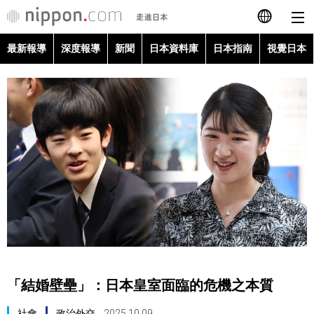
最新報導
深度報導
新聞
日本資料庫
日本指南
視覺日本
日本語
English
简体字
最新報導
Français
深度報導
Español
新聞
العربية
日本資料庫
Русский
「結婚壁壘」：日本皇室面臨的危機之本質
日本指南
社會
政治外交
2025.10.09