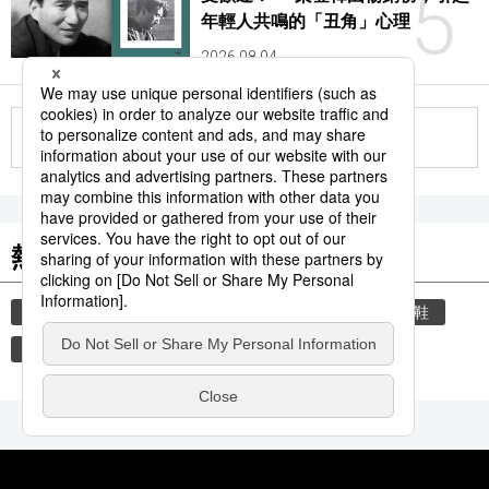
5
年輕人共鳴的「丑角」心理
2026.08.04
更多
熱門關鍵詞
教育
禮儀
住宅
玄關
禮貌
脫鞋
臺灣
歷史
漫畫
動漫