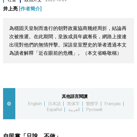
井上亮
[作者簡介]
視覺日本
臺灣香港
為穩固天皇制而進行的朝野政黨協商幾經周折，結論再
次被推遲。在此期間，皇族成員年歲漸長，網路上接連
更多
出現對他們的無情抨擊。深諳皇室歷史的筆者透過本文
為讀者解釋「近在眼前的危機」。（本文省略敬稱）
人物訪談
official SNS
日本入門
政治外交
其他語言閱讀
English
日本語
简体字
繁體字
Français
Español
العربية
Русский
社會
財經
自民黨「只說，不做」