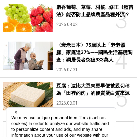
麝香葡萄、草莓、柑橘…修正《種苗
3
法》能否防止品牌農產品種外流？
2026.08.03
〈衰老日本〉75歲以上「老老照
4
顧」家庭達37%——國民生活基礎調
查：獨居長者突破933萬人
2026.07.31
豆腐：遠比大豆肉更早便被親切稱
5
為「田裡的肉」的優質蛋白質來源
2026.08.01
更多