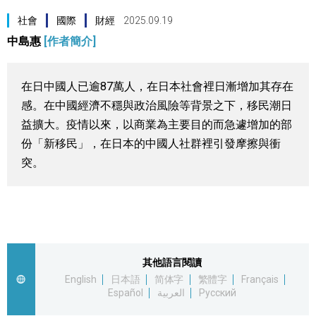
視覺日本
社會
國際
財經
2025.09.19
中島惠
[作者簡介]
臺灣香港
在日中國人已逾87萬人，在日本社會裡日漸增加其存在
更多
感。在中國經濟不穩與政治風險等背景之下，移民潮日
益擴大。疫情以來，以商業為主要目的而急遽增加的部
人物訪談
份「新移民」，在日本的中國人社群裡引發摩擦與衝
official SNS
突。
日本入門
政治外交
社會
其他語言閱讀
English
日本語
简体字
繁體字
Français
Español
العربية
Русский
財經