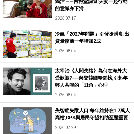
獨活 ——博報堂調查:夫妻一起行動
的意識亦下滑
2026.07.17
冷氣「2027年問題」引發搶購潮:出
貨量較前一年增加2成
2026.08.04
太宰治《人間失格》為何在海外大
受歡迎?──榮登韓國暢銷榜,引起年
輕人共鳴的「丑角」心理
2026.08.04
失智症失蹤人口:每年維持在1.7萬人
高檔,GPS與居民守望相助至關重要
2026.07.29