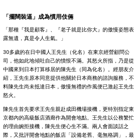
文化
「擺闊裝逼」成為慣用伎倆
科學技術
「那種『我是顧客』、『老子就是比你大』的傲慢姿態表
露無遺，真是令人生氣。」
生活
30多歲的在日中國人王先生（化名）在東京經營顧問公
司，他如此地傾吐自己的憤恨不滿。其怒火所指，乃是從
運動
中國來到日本打算移居的陳先生（同為化名）。經朋友介
紹，王先生原本同意提供他關於日本商務的諮詢服務，不
娛樂
料陳先生尚未抵達日本，傲慢無禮的作風便已激起王先生
怒火。
教育
陳先生首先要求王先生親赴成田機場接機，更特別指定東
工作勞動
京都內的高級飯店酒廊作為開會地點。王先生以公務繁忙
的理由婉拒接機，陳先生便心生不滿。兩人會面談話之
家庭
際，又批評開會地點的飯店「設備老舊、毫無格調」，最