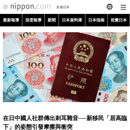
最新報導
深度報導
新聞
日本資料庫
日本指南
視覺日本
日本語
English
简体字
最新報導
Français
深度報導
Español
新聞
العربية
日本資料庫
Русский
在日中國人社群傳出刺耳雜音──新移民「居高臨
日本指南
下」的姿態引發摩擦與衝突