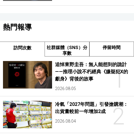
熱門報導
社群媒體（SNS）分
停留時間
訪問次數
享數
追悼東野圭吾：無人能想到的詭計
1
——推理小說不朽經典《嫌疑犯X的
獻身》背後的故事
2026.08.05
冷氣「2027年問題」引發搶購潮：
2
出貨量較前一年增加2成
2026.08.04