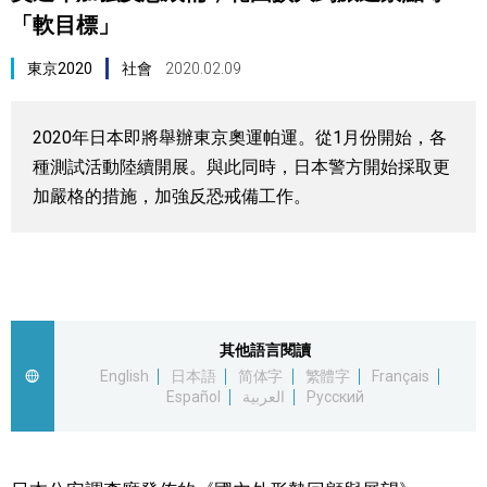
「軟目標」
視覺日本
東京2020
社會
2020.02.09
臺灣香港
2020年日本即將舉辦東京奧運帕運。從1月份開始，各
更多
種測試活動陸續開展。與此同時，日本警方開始採取更
加嚴格的措施，加強反恐戒備工作。
人物訪談
official SNS
日本入門
政治外交
其他語言閱讀
English
日本語
简体字
繁體字
Français
Español
العربية
Русский
社會
財經