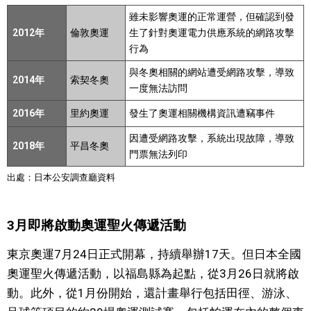
雖未影響奧運的正常運營，但確認到發
2012年
倫敦奧運
生了針對奧運電力供應系統的網路攻擊
行為
與冬奧相關的網站遭受網路攻擊，導致
2014年
索契冬奧
一度無法訪問
2016年
里約奧運
發生了奧運相關機構資訊遭竊事件
因遭受網路攻擊，系統出現故障，導致
2018年
平昌冬奧
門票無法列印
出處：日本公安調查廳資料
3月即將啟動奧運聖火傳遞活動
東京奧運7月24日正式開幕，持續舉辦17天。但日本全國
奧運聖火傳遞活動，以福島縣為起點，從3月26日就將啟
動。此外，從1月份開始，還計畫舉行包括田徑、游泳、