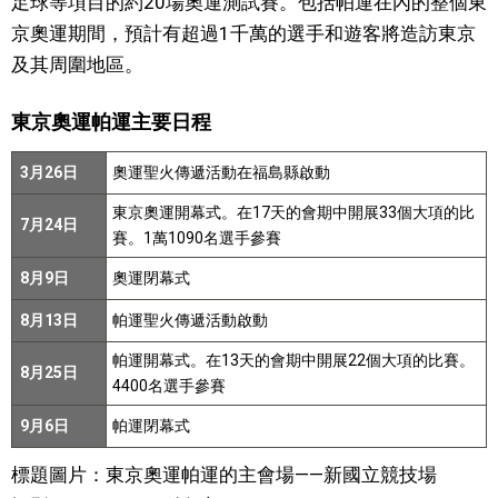
足球等項目的約20場奧運測試賽。包括帕運在內的整個東
京奧運期間，預計有超過1千萬的選手和遊客將造訪東京
及其周圍地區。
東京奧運帕運主要日程
3月26日
奧運聖火傳遞活動在福島縣啟動
東京奧運開幕式。在17天的會期中開展33個大項的比
7月24日
賽。1萬1090名選手參賽
8月9日
奧運閉幕式
8月13日
帕運聖火傳遞活動啟動
帕運開幕式。在13天的會期中開展22個大項的比賽。
8月25日
4400名選手參賽
9月6日
帕運閉幕式
標題圖片：東京奧運帕運的主會場——新國立競技場