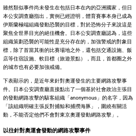
雖然類似事件尚未發生在包括日本在內的亞洲國家，但日
醫療健康
本公安調查廳指出，實例已經證明，體育賽事本身已成為
伊斯蘭極端組織發動恐襲的目標，對於恐怖分子來說這是
語言
聚焦全世界目光的絕佳機會。日本公安調查廳認為，這些
組織策劃恐襲的可能性是充分存在的，加強警戒的對象目
東京
標，除了首當其衝的比賽場地之外，還包括交通設施、飯
店等住宿設施、軟目標（旅遊景點），而且，首都圈之外
編輯部通知
的城市也有必要加強戒備。
下表顯示的，是近年來針對奧運發生的主要網路攻擊事
件。日本公安調查廳直接點出了一個基於社會政治主張目
的發動網路攻擊的駭客組織「anonymous」的名字，因為
「該組織明確主張反對捕鯨和捕撈海豚」，圍繞有關活
動，不能否定他們不會對東京奧運發動網路攻擊」。
以往針對奧運會發動的網路攻擊事件