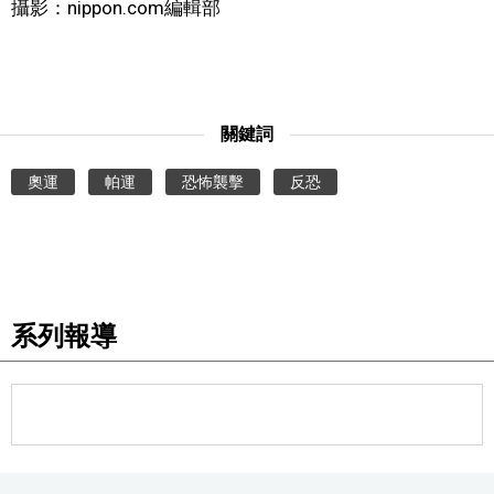
攝影：nippon.com編輯部
關鍵詞
奧運
帕運
恐怖襲擊
反恐
系列報導