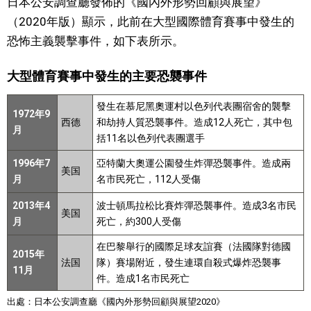
日本公安調查廳發佈的《國內外形勢回顧與展望》
（2020年版）顯示，此前在大型國際體育賽事中發生的
文化
恐怖主義襲擊事件，如下表所示。
科學技術
大型體育賽事中發生的主要恐襲事件
生活
發生在慕尼黑奧運村以色列代表團宿舍的襲擊
1972年9
西德
和劫持人質恐襲事件。造成12人死亡，其中包
月
括11名以色列代表團選手
運動
1996年7
亞特蘭大奧運公園發生炸彈恐襲事件。造成兩
美国
月
名市民死亡，112人受傷
娛樂
2013年4
波士頓馬拉松比賽炸彈恐襲事件。造成3名市民
美国
月
死亡，約300人受傷
教育
在巴黎舉行的國際足球友誼賽（法國隊對德國
2015年
工作勞動
法国
隊）賽場附近，發生連環自殺式爆炸恐襲事
11月
件。造成1名市民死亡
家庭
出處：日本公安調查廳《國內外形勢回顧與展望2020》