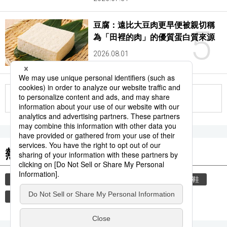
豆腐：遠比大豆肉更早便被親切稱
5
為「田裡的肉」的優質蛋白質來源
2026.08.01
更多
熱門關鍵詞
教育
禮儀
住宅
禮貌
玄關
脫鞋
觀光旅遊
時事通信新聞
歷史
飲食