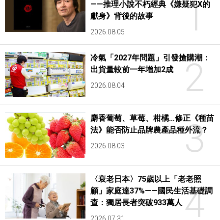
1
——推理小說不朽經典《嫌疑犯X的
獻身》背後的故事
2026.08.05
冷氣「2027年問題」引發搶購潮：
2
出貨量較前一年增加2成
2026.08.04
麝香葡萄、草莓、柑橘…修正《種苗
3
法》能否防止品牌農產品種外流？
2026.08.03
〈衰老日本〉75歲以上「老老照
4
顧」家庭達37%——國民生活基礎調
查：獨居長者突破933萬人
2026.07.31