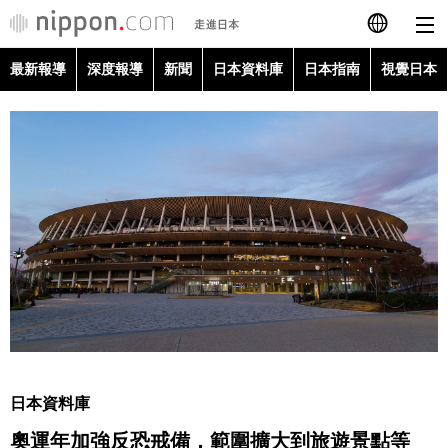
最新報導
深度報導
新聞
日本資料庫
日本指南
視覺日本
日本語
English
简体字
最新報導
Français
深度報導
Español
新聞
العربية
日本資料庫
Русский
日本資料庫
日本指南
奧運年加強反恐戒備，範圍擴大到旅遊景點等