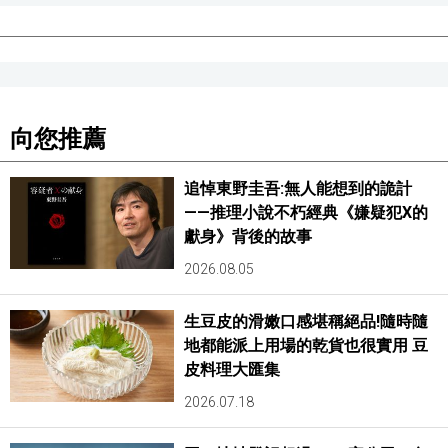
向您推薦
追悼東野圭吾:無人能想到的詭計
——推理小說不朽經典《嫌疑犯X的
獻身》背後的故事
2026.08.05
生豆皮的滑嫩口感堪稱絕品!隨時隨
地都能派上用場的乾貨也很實用 豆
皮料理大匯集
2026.07.18