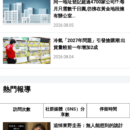
同一地址登記超過4700家公司!?:每
月只需數千日圓,彷彿在黃金地段擁
有辦公室...
2026.08.05
冷氣「2027年問題」引發搶購潮:出
貨量較前一年增加2成
2026.08.04
熱門報導
社群媒體（SNS）分
停留時間
訪問次數
享數
追悼東野圭吾：無人能想到的詭計