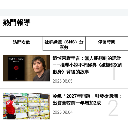
熱門報導
社群媒體（SNS）分
停留時間
訪問次數
享數
追悼東野圭吾：無人能想到的詭計
1
——推理小說不朽經典《嫌疑犯X的
獻身》背後的故事
2026.08.05
冷氣「2027年問題」引發搶購潮：
2
出貨量較前一年增加2成
2026.08.04