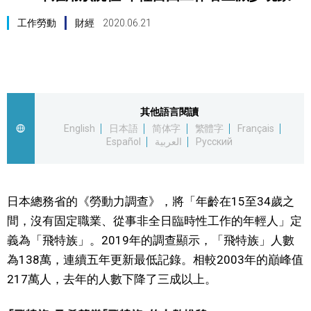
視覺日本
工作勞動
財經
2020.06.21
臺灣香港
更多
其他語言閱讀
English
日本語
简体字
繁體字
Français
人物訪談
official SNS
Español
العربية
Русский
日本入門
日本總務省的《勞動力調查》，將「年齡在15至34歲之
政治外交
間，沒有固定職業、從事非全日臨時性工作的年輕人」定
義為「飛特族」。2019年的調查顯示，「飛特族」人數
社會
為138萬，連續五年更新最低記錄。相較2003年的巔峰值
217萬人，去年的人數下降了三成以上。
財經