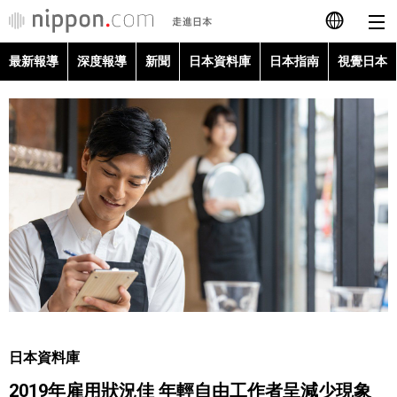
最新報導
深度報導
新聞
日本資料庫
日本指南
視覺日本
日本語
English
简体字
最新報導
Français
深度報導
Español
新聞
العربية
日本資料庫
Русский
日本資料庫
日本指南
2019年雇用狀況佳 年輕自由工作者呈減少現象