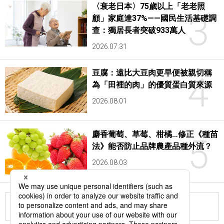
〈衰老日本〉75歲以上「老老照
3
顧」家庭達37%——國民生活基礎調
查：獨居長者突破933萬人
2026.07.31
豆腐：遠比大豆肉更早便被親切稱
4
為「田裡的肉」的優質蛋白質來源
2026.08.01
麝香葡萄、草莓、柑橘…修正《種苗
5
法》能否防止品牌農產品種外流？
2026.08.03
更多