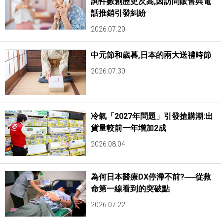
詢件數創歷史次高,因訪問販售與電
話推銷引發糾紛
2026.07.20
中元節和歲暮,日本的兩大送禮時節
2026.07.30
冷氣「2027年問題」引發搶購潮:出
貨量較前一年增加2成
2026.08.04
為何日本醫療DX停滯不前?──從救
命第一線看到的突破點
2026.07.22