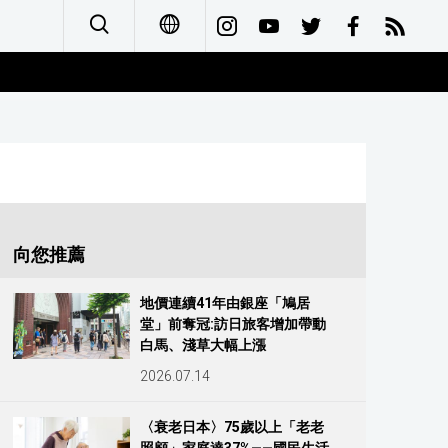
日本語
English
简体字
Français
向您推薦
Español
地價連續41年由銀座「鳩居
堂」前奪冠:訪日旅客增加帶動
العربية
白馬、淺草大幅上漲
2026.07.14
Русский
〈衰老日本〉75歲以上「老老