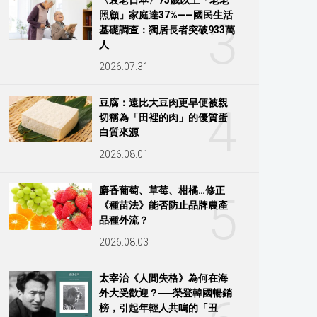
照顧」家庭達37%——國民生活
3
基礎調查：獨居長者突破933萬
人
2026.07.31
豆腐：遠比大豆肉更早便被親
4
切稱為「田裡的肉」的優質蛋
白質來源
2026.08.01
麝香葡萄、草莓、柑橘…修正
5
《種苗法》能否防止品牌農產
品種外流？
2026.08.03
太宰治《人間失格》為何在海
外大受歡迎？──榮登韓國暢銷
榜，引起年輕人共鳴的「丑