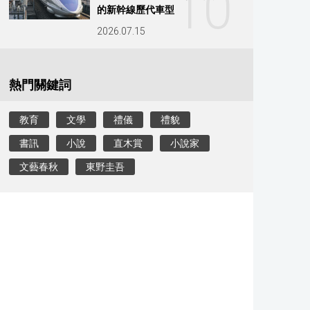
10
的新幹線歷代車型
2026.07.15
熱門關鍵詞
教育
文學
禮儀
禮貌
書訊
小說
直木賞
小說家
文藝春秋
東野圭吾