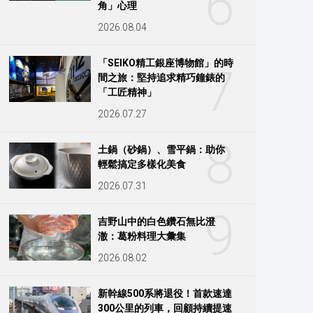
6
角」心理
2026.08.04
「SEIKO精工銀座博物館」的時
7
間之旅：堅持追求精巧鐘錶的
「工匠精神」
2026.07.27
8
土鍋（砂鍋）、雪平鍋：助你
輕鬆搞定多樣化美食
2026.07.31
9
吉野山中的白色鑽石無比澄
澈：葛粉料理大彙集
2026.08.02
新幹線500系將退役！首款速達
300公里的列車，回顧持續提速