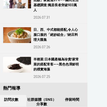
照顧」家庭達37%——國民生活
基礎調查:獨居長者突破933萬
人
2026.07.31
日、西、中式都能搭配,令人心
服口服的「絕妙組合」!納豆料
理大匯集
2026.07.26
羊栖菜:日本國產極為珍貴!家常
菜的搭配常客——黑色色澤鮮明
的樸實海藻
2026.07.25
熱門報導
訪問次數
社群媒體（SNS）
停留時間
分享數