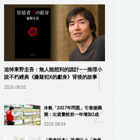
追悼東野圭吾：無人能想到的詭計——推理小
1
說不朽經典《嫌疑犯X的獻身》背後的故事
2026.08.05
2
冷氣「2027年問題」引發搶購
潮：出貨量較前一年增加2成
2026.08.04
〈衰老日本〉75歲以上「老老