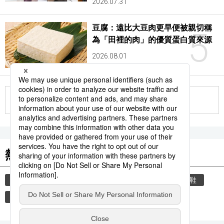
2026.07.31
豆腐：遠比大豆肉更早便被親切稱
5
為「田裡的肉」的優質蛋白質來源
2026.08.01
更多
熱門關鍵詞
教育
禮儀
住宅
禮貌
玄關
脫鞋
歷史
觀光旅遊
時事通信新聞
飲食