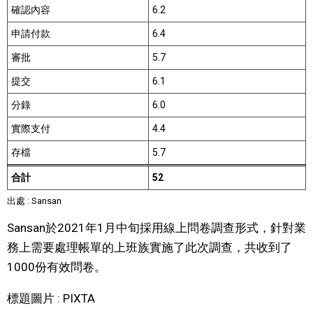
確認內容
6.2
申請付款
6.4
審批
5.7
提交
6.1
分錄
6.0
實際支付
4.4
存檔
5.7
合計
52
出處 : Sansan
Sansan於2021年1月中旬採用線上問卷調查形式，針對業
務上需要處理帳單的上班族實施了此次調查，共收到了
1000份有效問卷。
標題圖片 : PIXTA