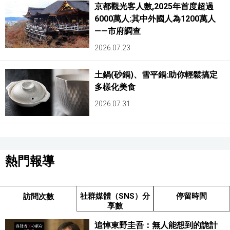
京都觀光客人數,2025年首度超過
6000萬人:其中外國人為1200萬人
——市府調查
2026.07.23
土鍋(砂鍋)、雪平鍋:助你輕鬆搞定
多樣化美食
2026.07.31
熱門報導
社群媒體（SNS）分
停留時間
訪問次數
享數
追悼東野圭吾：無人能想到的詭計