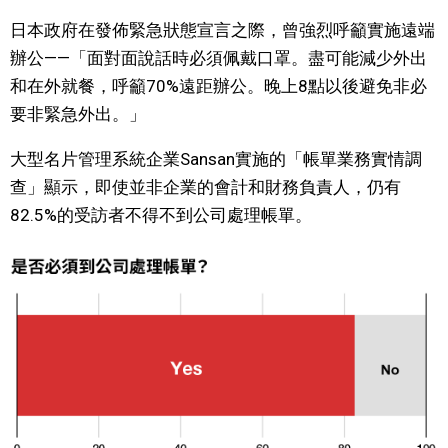
日本政府在發佈緊急狀態宣言之際，曾強烈呼籲實施遠端
文化
辦公——「面對面說話時必須佩戴口罩。盡可能減少外出
和在外就餐，呼籲70%遠距辦公。晚上8點以後避免非必
科學技術
要非緊急外出。」
生活
大型名片管理系統企業Sansan實施的「帳單業務實情調
查」顯示，即使並非企業的會計和財務負責人，仍有
運動
82.5%的受訪者不得不到公司處理帳單。
娛樂
教育
工作勞動
家庭