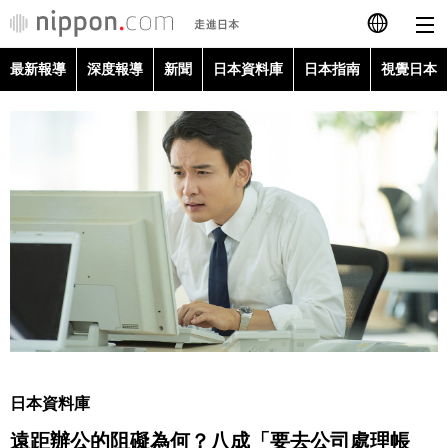
最新報導
深度報導
新聞
日本資料庫
日本指南
視覺日本
日本語
English
简体字
最新報導
Français
深度報導
Español
新聞
العربية
日本資料庫
Русский
日本資料庫
日本指南
遠距辦公的阻礙為何？八成「要去公司處理帳