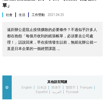
單」
視覺日本
社會
生活
工作勞動
2021.04.25
臺灣香港
遠距辦公是阻止疫情擴散的必要條件？不過似乎許多人
更多
都在抱怨「每個月收到的紙張帳單，必須要去公司處
理！」話說回來，早在疫情發生以前，無紙化辦公就一
人物訪談
official SNS
直是日本企業的一個經營課題…。
日本入門
政治外交
其他語言閱讀
社會
English
日本語
简体字
繁體字
Français
Español
العربية
Русский
財經