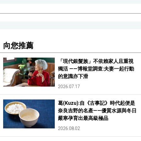
向您推薦
「現代銀髮族」不依賴家人且重視
獨活 ——博報堂調查:夫妻一起行動
的意識亦下滑
2026.07.17
葛(Kuzu):自《古事記》時代起便是
奈良吉野的名產——優質水源與冬日
嚴寒孕育出最高級極品
2026.08.02