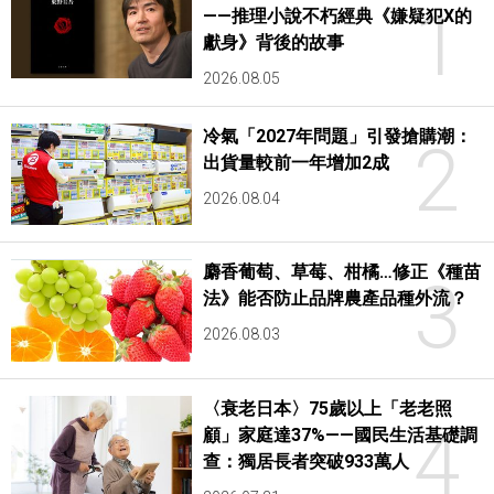
1
——推理小說不朽經典《嫌疑犯X的
獻身》背後的故事
2026.08.05
冷氣「2027年問題」引發搶購潮：
2
出貨量較前一年增加2成
2026.08.04
麝香葡萄、草莓、柑橘…修正《種苗
3
法》能否防止品牌農產品種外流？
2026.08.03
〈衰老日本〉75歲以上「老老照
4
顧」家庭達37%——國民生活基礎調
查：獨居長者突破933萬人