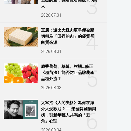
3
人
2026.07.31
豆腐：遠比大豆肉更早便被親
4
切稱為「田裡的肉」的優質蛋
白質來源
2026.08.01
麝香葡萄、草莓、柑橘…修正
5
《種苗法》能否防止品牌農產
品種外流？
2026.08.03
太宰治《人間失格》為何在海
外大受歡迎？──榮登韓國暢銷
6
榜，引起年輕人共鳴的「丑
角」心理
2026.08.04