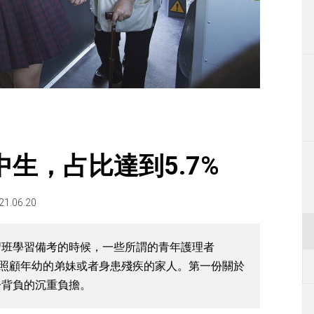
生活
運動
東京
編輯部通知
生，占比達到5.7%
21.06.20
習班學習備考的時候，一些所謂的青年護理者
數小時來照顧年幼的弟妹或者身患殘疾的家人。第一份關於
子背負的沉重負擔。