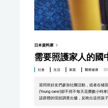
日本資料庫
需要照護家人的國中
社會
生活
家庭
醫療健康
20
當同班好友們參加社團活動，或者在補
(Young carer)卻不得不每天花費
該群體的現狀調查出爐，反映出這些孩