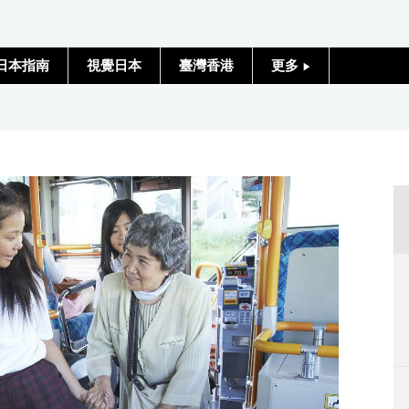
日本指南
視覺日本
臺灣香港
更多
人物訪談
日本入門
政治外交
社會
財經
文化
科學技術