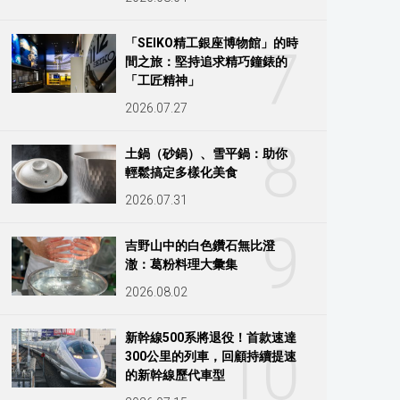
「SEIKO精工銀座博物館」的時
7
間之旅：堅持追求精巧鐘錶的
「工匠精神」
2026.07.27
8
土鍋（砂鍋）、雪平鍋：助你
輕鬆搞定多樣化美食
2026.07.31
9
吉野山中的白色鑽石無比澄
澈：葛粉料理大彙集
2026.08.02
新幹線500系將退役！首款速達
10
300公里的列車，回顧持續提速
的新幹線歷代車型