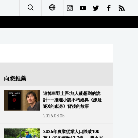
日本語
English
简体字
Français
向您推薦
Español
追悼東野圭吾:無人能想到的詭
計——推理小說不朽經典《嫌疑
العربية
犯X的獻身》背後的故事
2026.08.05
Русский
2026年農業從業人口跌破100