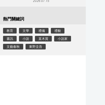
2026.07.15
熱門關鍵詞
教育
文學
禮儀
禮貌
書訊
小說
直木賞
小說家
文藝春秋
東野圭吾