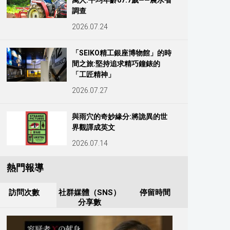
萬人:平均年齡67.7歲——農水省
調查
2026.07.24
「SEIKO精工銀座博物館」的時
間之旅:堅持追求精巧鐘錶的
「工匠精神」
2026.07.27
與雨穴的奇妙緣分:將詭異的世
界觀譯成英文
2026.07.14
熱門報導
訪問次數
社群媒體（SNS）
停留時間
分享數