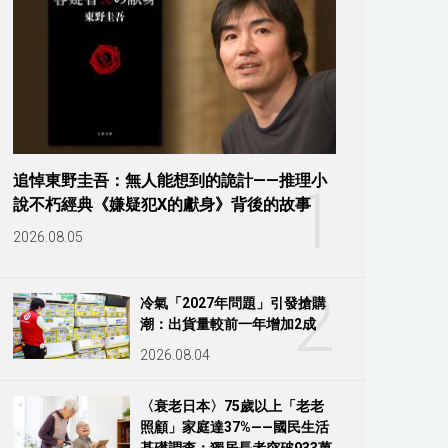
追悼東野圭吾：無人能想到的詭計——推理小
1
說不朽經典《嫌疑犯X的獻身》背後的故事
2026.08.05
2
冷氣「2027年問題」引發搶購
潮：出貨量較前一年增加2成
2026.08.04
〈衰老日本〉75歲以上「老老
照顧」家庭達37%——國民生活
基礎調查：獨居長者突破933萬