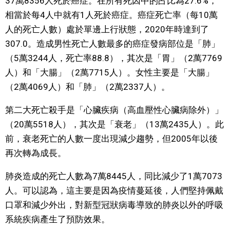
37萬8356人死於癌症。在所有死因中的占比為27.6%，
相當於每4人中就有1人死於癌症。癌症死亡率（每10萬
文化
人的死亡人數）處於單邊上行狀態，2020年時達到了
307.0。造成男性死亡人數最多的癌症發病部位是「肺」
科學技術
（5萬3244人，死亡率88.8），其次是「胃」（2萬7769
人）和「大腸」（2萬7715人）。女性主要是「大腸」
生活
（2萬4069人）和「肺」（2萬2337人）。
運動
第二大死亡殺手是「心臟疾病（高血壓性心臟病除外）」
（20萬5518人），其次是「衰老」（13萬2435人）。此
娛樂
前，衰老死亡的人數一度出現減少趨勢，但2005年以後
再次轉為成長。
教育
肺炎造成的死亡人數為7萬8445人，同比減少了1萬7073
人。可以認為，這主要是因為疫情蔓延後，人們堅持佩戴
工作勞動
口罩和減少外出，對新型冠狀病毒導致的肺炎以外的呼吸
系統疾病產生了預防效果。
家庭