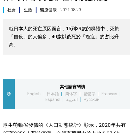
視覺日本
社會
生活
醫療健康
2021.08.29
臺灣香港
就日本人的死亡原因而言，15到39歲的群體中，死於
「自殺」的人偏多，40歲以後死於「癌症」的占比升
更多
高。
人物訪談
official SNS
日本入門
其他語言閱讀
政治外交
English
日本語
简体字
繁體字
Français
Español
العربية
Русский
社會
厚生勞動省發佈的《人口動態統計》顯示，2020年共有
財經