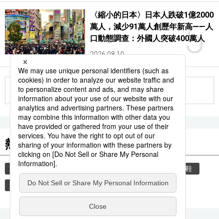
〈縮小的日本〉日本人跌破1億2000
5
萬人，減少91萬人創歷年新高——人
口動態調查：外國人突破400萬人
2026.08.10
更多
熱門關鍵詞
禮儀
教育
住宅
禮貌
玄關
脫鞋
家庭
人口
人口減少
人口動態統計