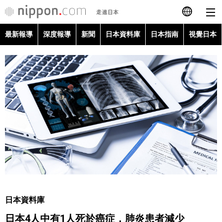
最新報導
深度報導
新聞
日本資料庫
日本指南
視覺日本
日本語
English
简体字
最新報導
Français
深度報導
Español
新聞
العربية
日本資料庫
Русский
日本資料庫
日本指南
日本4人中有1人死於癌症，肺炎患者減少