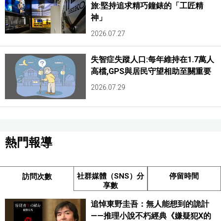
旅:堅持追求精巧鐘錶的「工匠精
神」
2026.07.27
失智症失蹤人口:每年維持在1.7萬人
高檔,GPS與居民守望相助至關重要
2026.07.29
熱門報導
社群媒體（SNS）分
停留時間
訪問次數
享數
追悼東野圭吾：無人能想到的詭計
——推理小說不朽經典《嫌疑犯X的