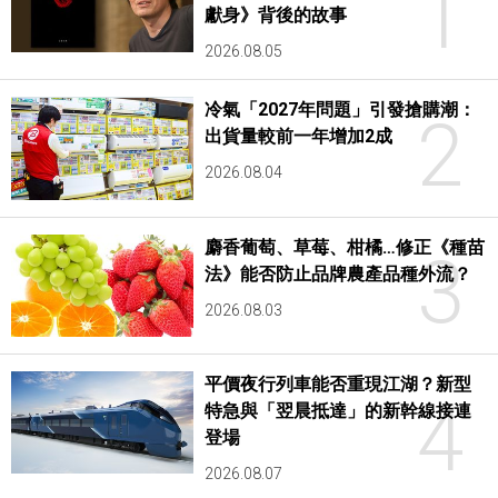
1
獻身》背後的故事
2026.08.05
冷氣「2027年問題」引發搶購潮：
2
出貨量較前一年增加2成
2026.08.04
麝香葡萄、草莓、柑橘…修正《種苗
3
法》能否防止品牌農產品種外流？
2026.08.03
平價夜行列車能否重現江湖？新型
4
特急與「翌晨抵達」的新幹線接連
登場
2026.08.07