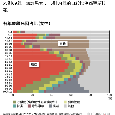
65到69歲。無論男女，15到34歲的自殺比例都明顯較
高。