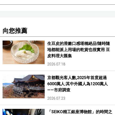
向您推薦
生豆皮的滑嫩口感堪稱絕品!隨時隨
地都能派上用場的乾貨也很實用 豆
皮料理大匯集
2026.07.18
京都觀光客人數,2025年首度超過
6000萬人:其中外國人為1200萬人
——市府調查
2026.07.23
「SEIKO精工銀座博物館」的時間之