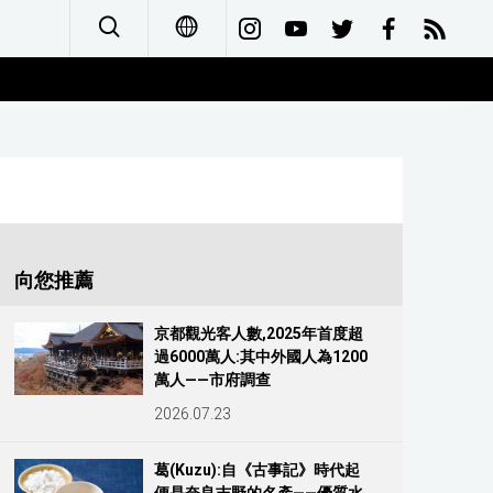
日本語
English
简体字
Français
向您推薦
Español
京都觀光客人數,2025年首度超
過6000萬人:其中外國人為1200
العربية
萬人——市府調查
2026.07.23
Русский
葛(Kuzu):自《古事記》時代起