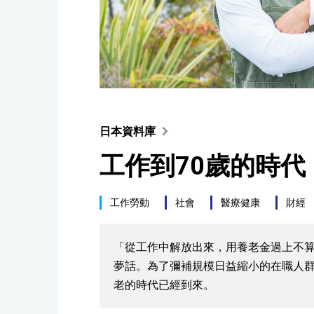
日本資料庫
工作到70歲的時
工作勞動
社會
醫療健康
財經
「從工作中解放出來，用養老金過上不算
夢話。為了彌補規模日益縮小的在職人
老的時代已經到來。