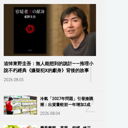
追悼東野圭吾：無人能想到的詭計——推理小
1
說不朽經典《嫌疑犯X的獻身》背後的故事
2026.08.05
2
冷氣「2027年問題」引發搶購
潮：出貨量較前一年增加2成
2026.08.04
麝香葡萄、草莓、柑橘…修正