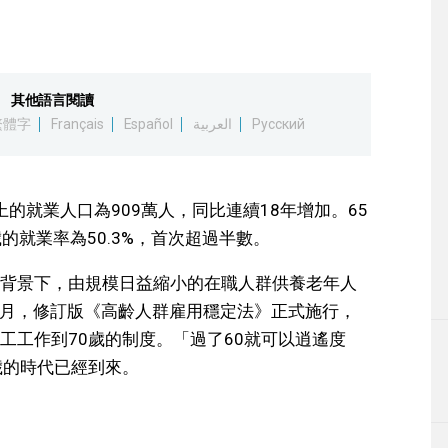
其他語言閱讀
繁體字
Français
Español
العربية
Русский
上的就業人口為909萬人，同比連續18年增加。65
歲的就業率為50.3%，首次超過半數。
背景下，由規模日益縮小的在職人群供養老年人
年4月，修訂版《高齡人群雇用穩定法》正式施行，
工工作到70歲的制度。「過了60就可以逍遙度
歲的時代已經到來。