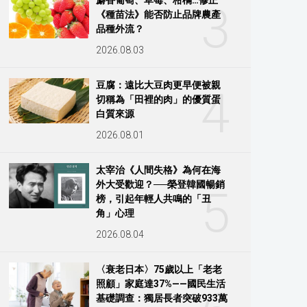
3
《種苗法》能否防止品牌農產
品種外流？
2026.08.03
豆腐：遠比大豆肉更早便被親
4
切稱為「田裡的肉」的優質蛋
白質來源
2026.08.01
太宰治《人間失格》為何在海
外大受歡迎？──榮登韓國暢銷
5
榜，引起年輕人共鳴的「丑
角」心理
2026.08.04
〈衰老日本〉75歲以上「老老
照顧」家庭達37%——國民生活
基礎調查：獨居長者突破933萬