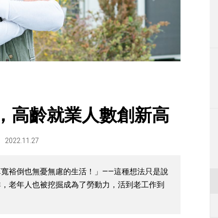
生活
運動
東京
編輯部通知
代，高齡就業人數創新高
2022.11.27
寬裕倒也無憂無慮的生活！」——這種想法只是說
群，老年人也被挖掘成為了勞動力，活到老工作到