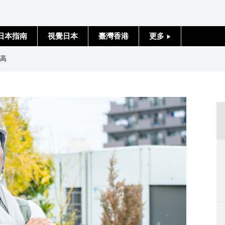
日本指南
視覺日本
臺灣香港
更多
人物訪談
新高
日本入門
政治外交
社會
財經
文化
科學技術