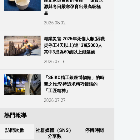
便是奈良吉野的名產——優質水
源與冬日嚴寒孕育出最高級極
品
2026.08.02
職業災害:2025年死傷人數(因職
災停工4天以上)達13萬5000人
其中3成為60歲以上銀髮族
2026.07.16
「SEIKO精工銀座博物館」的時
間之旅:堅持追求精巧鐘錶的
「工匠精神」
2026.07.27
熱門報導
訪問次數
社群媒體（SNS）
停留時間
分享數