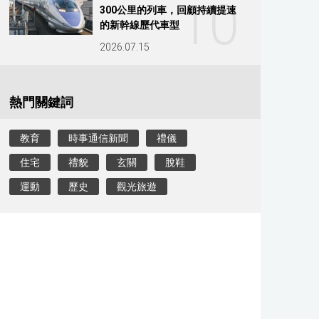
10
300公里的列車，回顧持續提速
的新幹線歷代車型
2026.07.15
熱門關鍵詞
教育
時事通信新聞
禮儀
住宅
禮貌
玄關
脫鞋
運動
歷史
觀光旅遊