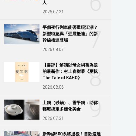
6
人
2026.07.31
平價夜行列車能否重現江湖？
7
新型特急與「翌晨抵達」的新
幹線接連登場
2026.08.07
【書評】解讀以母女糾葛為題
8
的最新作：村上春樹著《夏帆
The Tale of KAHO》
2026.08.06
9
土鍋（砂鍋）、雪平鍋：助你
輕鬆搞定多樣化美食
2026.07.31
新幹線500系將退役！首款速達