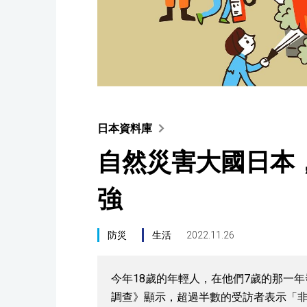
日本資料庫
自然災害大國日本
強
防災
生活
2022.11.26
今年18歲的年輕人，在他們7歲的那一
調查》顯示，超過半數的受訪者表示「