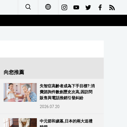
日本語
English
简体字
Français
向您推薦
Español
失智症高齡者成為下手目標?:消
費諮詢件數創歷史次高,因訪問
العربية
販售與電話推銷引發糾紛
2026.07.20
Русский
中元節和歲暮,日本的兩大送禮