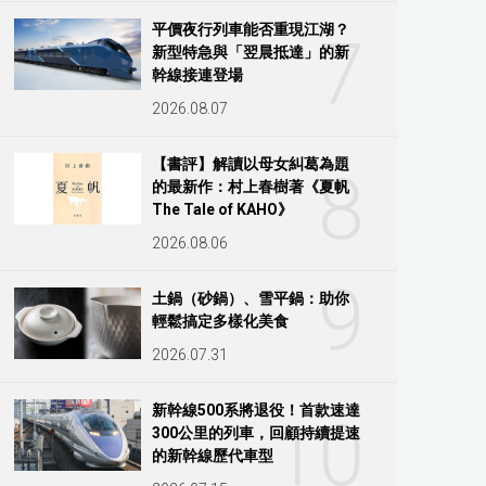
平價夜行列車能否重現江湖？
7
新型特急與「翌晨抵達」的新
幹線接連登場
2026.08.07
【書評】解讀以母女糾葛為題
8
的最新作：村上春樹著《夏帆
The Tale of KAHO》
2026.08.06
9
土鍋（砂鍋）、雪平鍋：助你
輕鬆搞定多樣化美食
2026.07.31
新幹線500系將退役！首款速達
10
300公里的列車，回顧持續提速
的新幹線歷代車型