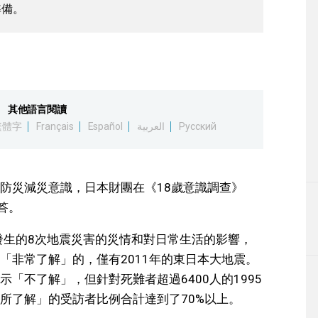
準備。
其他語言閱讀
繁體字
Français
Español
العربية
Русский
防災減災意識，日本財團在《18歲意識調查》
答。
國內發生的8次地震災害的災情和對日常生活的影響，
「非常了解」的，僅有2011年的東日本大地震。
「不了解」，但針對死難者超過6400人的1995
所了解」的受訪者比例合計達到了70%以上。