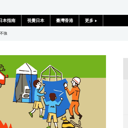
日本指南
視覺日本
臺灣香港
更多
人物訪談
不強
日本入門
政治外交
社會
財經
文化
科學技術