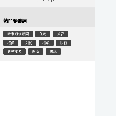
2026.07.15
熱門關鍵詞
時事通信新聞
住宅
教育
禮儀
玄關
禮貌
脫鞋
觀光旅遊
飲食
書訊