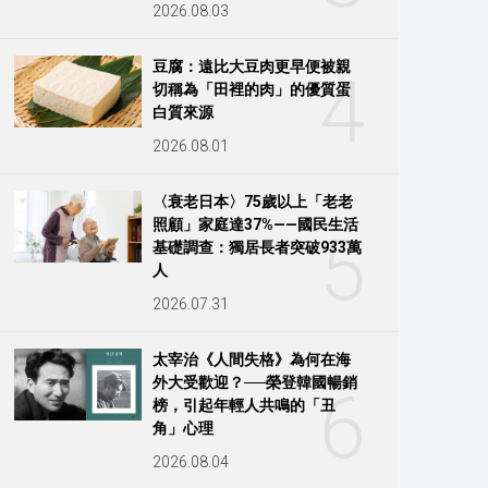
2026.08.03
豆腐：遠比大豆肉更早便被親
4
切稱為「田裡的肉」的優質蛋
白質來源
2026.08.01
〈衰老日本〉75歲以上「老老
照顧」家庭達37%——國民生活
5
基礎調查：獨居長者突破933萬
人
2026.07.31
太宰治《人間失格》為何在海
外大受歡迎？──榮登韓國暢銷
6
榜，引起年輕人共鳴的「丑
角」心理
2026.08.04