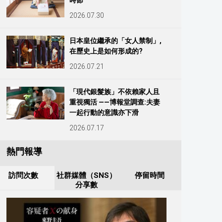
時節
2026.07.30
日本皇位繼承的「女人禁制」,
在歷史上是如何形成的?
2026.07.21
「現代銀髮族」不依賴家人且
重視獨活 ——博報堂調查:夫妻
一起行動的意識亦下滑
2026.07.17
熱門報導
訪問次數
社群媒體（SNS）
停留時間
分享數