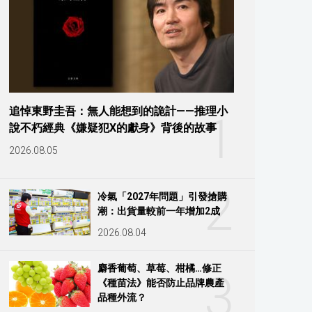
追悼東野圭吾：無人能想到的詭計——推理小
1
說不朽經典《嫌疑犯X的獻身》背後的故事
2026.08.05
2
冷氣「2027年問題」引發搶購
潮：出貨量較前一年增加2成
2026.08.04
麝香葡萄、草莓、柑橘…修正
3
《種苗法》能否防止品牌農產
品種外流？