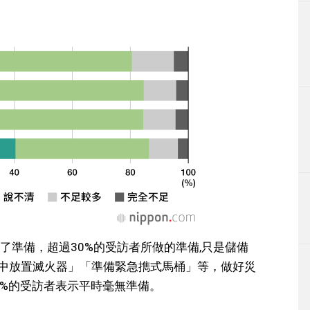
了準備，超過30%的受訪者所做的準備,只是儲備
家中放置滅火器」「準備緊急擕式馬桶」等，做好災
.4%的受訪者表示平時毫無準備。