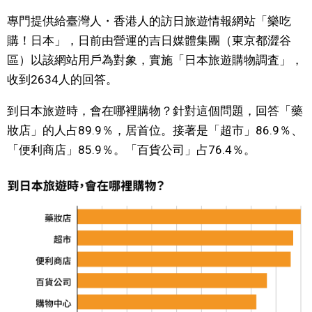
專門提供給臺灣人・香港人的訪日旅遊情報網站「樂吃
文化
購！日本」，日前由營運的吉日媒體集團（東京都澀谷
區）以該網站用戶為對象，實施「日本旅遊購物調査」，
科學技術
收到2634人的回答。
生活
到日本旅遊時，會在哪裡購物？針對這個問題，回答「藥
妝店」的人占89.9％，居首位。接著是「超市」86.9％、
運動
「便利商店」85.9％。「百貨公司」占76.4％。
娛樂
教育
工作勞動
家庭