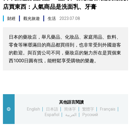
店買東西：人氣商品是洗面乳、牙膏
視覺日本
財經
觀光旅遊
生活
2023.07.08
臺灣香港
日本的藥妝店，舉凡藥品、化妝品、家庭用品、飲料、
更多
零食等琳瑯滿目的商品都買得到，也非常受到外國遊客
的歡迎。與百貨公司不同，藥妝店的魅力所在是買個東
人物訪談
official SNS
西1000日圓有找，能輕鬆享受購物的樂趣。
日本入門
政治外交
其他語言閱讀
社會
English
日本語
简体字
繁體字
Français
Español
العربية
Русский
財經