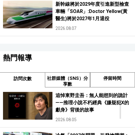
新幹線將於2029年度引進新型檢查
車輛「SOAR」:Doctor Yellow(黃
醫生)將於2027年1月退役
2026.08.07
熱門報導
社群媒體（SNS）分
停留時間
訪問次數
享數
追悼東野圭吾：無人能想到的詭計
1
——推理小說不朽經典《嫌疑犯X的
獻身》背後的故事
2026.08.05