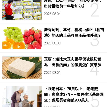
冷氣「2027年問題」引發搶購潮：
2
出貨量較前一年增加2成
2026.08.04
麝香葡萄、草莓、柑橘…修正《種苗
3
法》能否防止品牌農產品種外流？
2026.08.03
豆腐：遠比大豆肉更早便被親切稱
4
為「田裡的肉」的優質蛋白質來源
2026.08.01
〈衰老日本〉75歲以上「老老照
5
顧」家庭達37%——國民生活基礎調
查：獨居長者突破933萬人