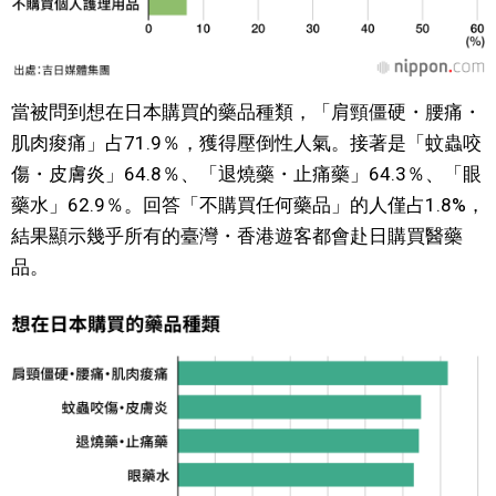
當被問到想在日本購買的藥品種類，「肩頸僵硬・腰痛・
肌肉痠痛」占71.9％，獲得壓倒性人氣。接著是「蚊蟲咬
傷・皮膚炎」64.8％、「退燒藥・止痛藥」64.3％、「眼
藥水」62.9％。回答「不購買任何藥品」的人僅占1.8%，
結果顯示幾乎所有的臺灣・香港遊客都會赴日購買醫藥
品。