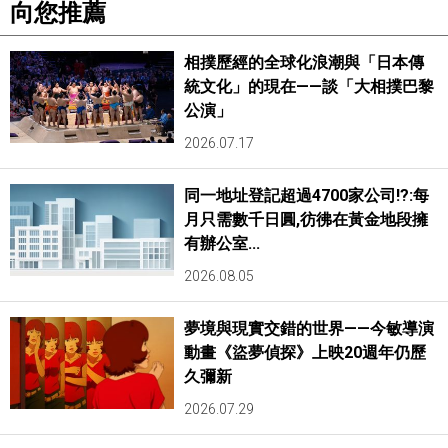
向您推薦
相撲歷經的全球化浪潮與「日本傳
統文化」的現在——談「大相撲巴黎
公演」
2026.07.17
同一地址登記超過4700家公司!?:每
月只需數千日圓,彷彿在黃金地段擁
有辦公室...
2026.08.05
夢境與現實交錯的世界——今敏導演
動畫《盜夢偵探》上映20週年仍歷
久彌新
2026.07.29