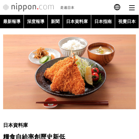
最新報導
深度報導
新聞
日本資料庫
日本指南
視覺日本
日本語
English
简体字
最新報導
Français
深度報導
Español
新聞
العربية
日本資料庫
Русский
日本資料庫
日本指南
糧食自給率創歷史新低