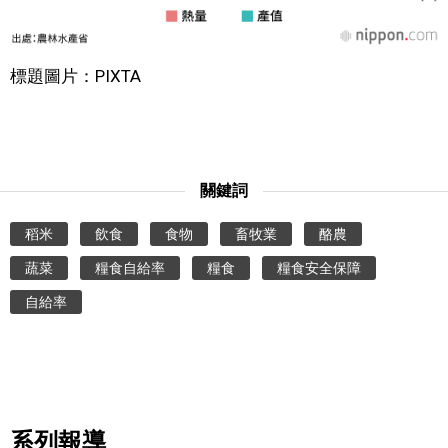
標題圖片：PIXTA
關鍵詞
稻米
飲食
食物
畜牧業
酪農
蔬菜
糧食自給率
糧食
糧食安全保障
自給率
系列報導