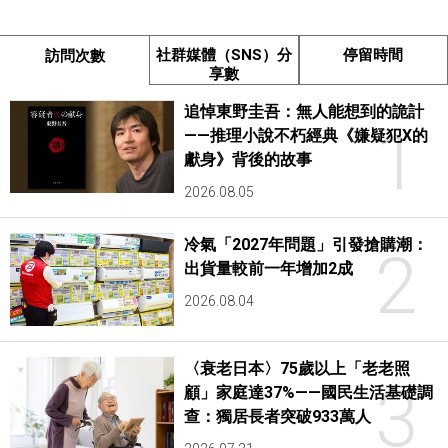
社群媒體（SNS）分
停留時間
訪問次數
享數
追悼東野圭吾：無人能想到的詭計
1
——推理小說不朽經典《嫌疑犯X的
獻身》背後的故事
2026.08.05
冷氣「2027年問題」引發搶購潮：
2
出貨量較前一年增加2成
2026.08.04
〈衰老日本〉75歲以上「老老照
3
顧」家庭達37%——國民生活基礎調
查：獨居長者突破933萬人