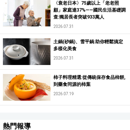
〈衰老日本〉75歲以上「老老照
顧」家庭達37%——國民生活基礎調
查:獨居長者突破933萬人
2026.07.31
土鍋(砂鍋)、雪平鍋:助你輕鬆搞定
多樣化美食
2026.07.31
柿子料理精選:從傳統保存食品柿餅,
到藥食同源的柿葉
2026.07.19
熱門報導