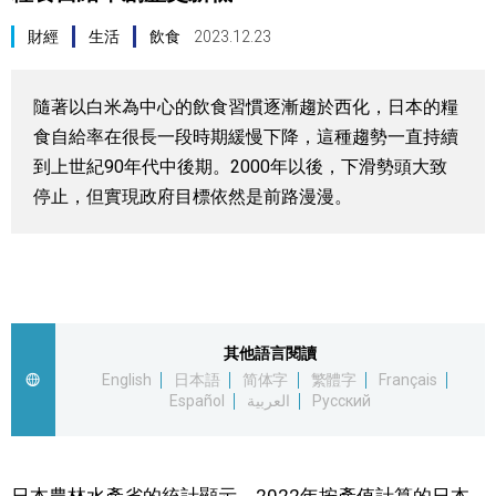
視覺日本
財經
生活
飲食
2023.12.23
臺灣香港
隨著以白米為中心的飲食習慣逐漸趨於西化，日本的糧
食自給率在很長一段時期緩慢下降，這種趨勢一直持續
更多
到上世紀90年代中後期。2000年以後，下滑勢頭大致
停止，但實現政府目標依然是前路漫漫。
人物訪談
official SNS
日本入門
政治外交
其他語言閱讀
English
日本語
简体字
繁體字
Français
Español
العربية
Русский
社會
財經
日本農林水產省的統計顯示，2022年按產值計算的日本