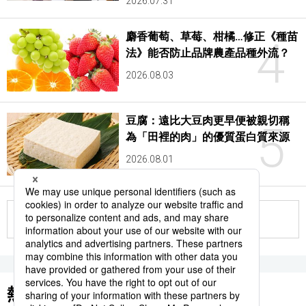
2026.07.31
麝香葡萄、草莓、柑橘…修正《種苗
4
法》能否防止品牌農產品種外流？
2026.08.03
豆腐：遠比大豆肉更早便被親切稱
5
為「田裡的肉」的優質蛋白質來源
2026.08.01
更多
熱門關鍵詞