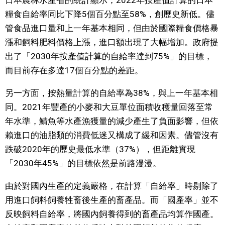
糧食自給率同比下降5個百分點至58%，創歷史新低。儘
文化
管食品進口量和上一年基本相同，但由於國際糧食價格暴
漲和飼料肥料價格上漲，進口額出現了大幅增加。政府提
科學技術
出了「2030年按產值計算的自給率達到75%」的目標，
而目前存在多達17個百分點的差距。
生活
另一方面，按熱量計算的自給率為38%，與上一年基本相
運動
同。2021年豐產的小麥和大豆單位面積收穫量回落至常
年水準，鯖魚等水產漁獲量的減少產生了負面影響，但依
娛樂
賴進口的油脂類的消費低迷又構成了緩和因素。儘管沒有
跌破2020年的歷史最低水準（37%），但距離實現
教育
「2030年45%」的目標依然是前路漫漫。
由於對國內生產的定義嚴格，在計算「自給率」時剔除了
工作勞動
用進口飼料飼養牲畜後生產的畜產品。而「國產率」並不
反映飼料自給率，將國內飼養得到的畜產品均算作國產。
家庭