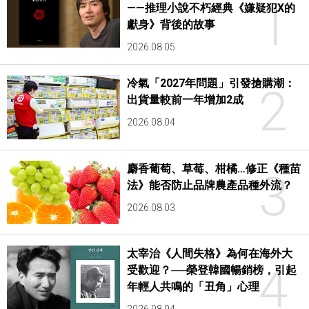
1
——推理小說不朽經典《嫌疑犯X的
獻身》背後的故事
2026.08.05
冷氣「2027年問題」引發搶購潮：
2
出貨量較前一年增加2成
2026.08.04
麝香葡萄、草莓、柑橘…修正《種苗
3
法》能否防止品牌農產品種外流？
2026.08.03
太宰治《人間失格》為何在海外大
4
受歡迎？──榮登韓國暢銷榜，引起
年輕人共鳴的「丑角」心理