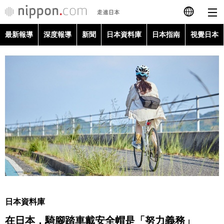
最新報導
深度報導
新聞
日本資料庫
日本指南
視覺日本
日本語
English
简体字
最新報導
Français
深度報導
Español
新聞
العربية
日本資料庫
Русский
日本資料庫
日本指南
在日本，騎腳踏車戴安全帽是「努力義務」