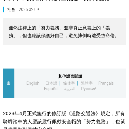
視覺日本
社會
2025.02.09
臺灣香港
雖然法律上的「努力義務」並非真正意義上的「義
務」，但也應該保護好自己，避免摔倒時遭受致命傷。
更多
人物訪談
official SNS
日本入門
其他語言閱讀
English
日本語
简体字
繁體字
Français
Español
العربية
Русский
政治外交
社會
2023年4月正式施行的修訂版《道路交通法》規定，所有
騎腳踏車的人應該履行佩戴安全帽的「努力義務」，也就
財經