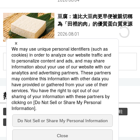
2026.08.04
豆腐：遠比大豆肉更早便被親切稱
5
為「田裡的肉」的優質蛋白質來源
2026.08.01
更多
熱門關鍵詞
教育
禮儀
禮貌
住宅
玄關
脫鞋
歷史
觀光旅遊
飲食
文學