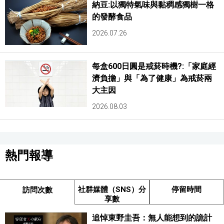
納豆:以獨特氣味與黏稠感獨樹一格
的發酵食品
2026.07.26
每盒600日圓是戒菸時機?:「家庭經
濟負擔」與「為了健康」為戒菸兩
大主因
2026.08.03
熱門報導
社群媒體（SNS）分
停留時間
訪問次數
享數
追悼東野圭吾：無人能想到的詭計