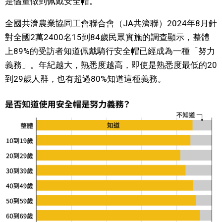
是儘量做到佩戴安全帽。
文化
全國共濟農業協同工會聯合會（JA共濟聯）2024年8月針
對全國2萬2400名15到84歲民眾實施的調查顯示，整體
科學技術
上89%的受訪者知道佩戴騎行安全帽已經成為一種「努力
義務」。年紀越大，熟悉度越高，即使是熟悉度最低的20
生活
到29歲人群，也有超過80%知道這種義務。
運動
娛樂
教育
工作勞動
家庭