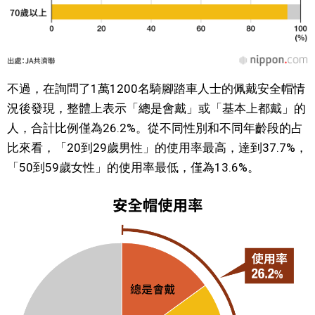
醫療健康
語言
不過，在詢問了1萬1200名騎腳踏車人士的佩戴安全帽情
況後發現，整體上表示「總是會戴」或「基本上都戴」的
東京
人，合計比例僅為26.2%。從不同性別和不同年齡段的占
比來看，「20到29歲男性」的使用率最高，達到37.7%，
編輯部通知
「50到59歲女性」的使用率最低，僅為13.6%。