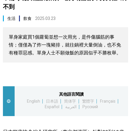
不到
視覺日本
生活
飲食
2025.03.23
臺灣香港
單身家庭買1個蘿蔔並想一次用光，是件傷腦筋的事
更多
情；僅僅為了炸一塊豬排，就往鍋裡大量倒油，也不免
有種罪惡感。單身人士不願做飯的原因似乎不勝枚舉。
人物訪談
official SNS
日本入門
政治外交
其他語言閱讀
English
日本語
简体字
繁體字
Français
Español
العربية
Русский
社會
財經