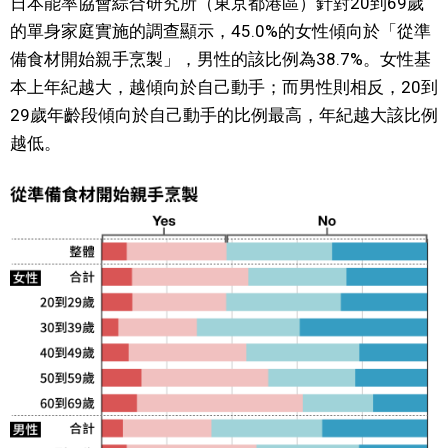
日本能率協會綜合研究所（東京都港區）針對20到69歲
的單身家庭實施的調查顯示，45.0%的女性傾向於「從準
文化
備食材開始親手烹製」，男性的該比例為38.7%。女性基
本上年紀越大，越傾向於自己動手；而男性則相反，20到
科學技術
29歲年齡段傾向於自己動手的比例最高，年紀越大該比例
越低。
生活
運動
娛樂
教育
工作勞動
家庭