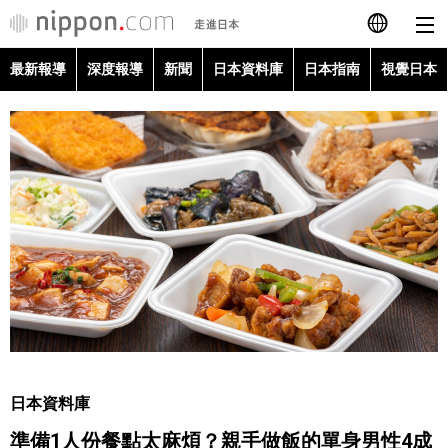
最新報導
深度報導
新聞
日本資料庫
日本指南
視覺日本
日本語
English
简体字
最新報導
Français
深度報導
Español
新聞
العربية
日本資料庫
Русский
日本資料庫
日本指南
準備1人份餐點太麻煩？親手做飯的單身男性4成