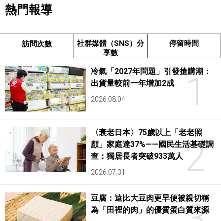
熱門報導
社群媒體（SNS）分
停留時間
訪問次數
享數
冷氣「2027年問題」引發搶購潮：
1
出貨量較前一年增加2成
2026.08.04
〈衰老日本〉75歲以上「老老照
2
顧」家庭達37%——國民生活基礎調
查：獨居長者突破933萬人
2026.07.31
豆腐：遠比大豆肉更早便被親切稱
3
為「田裡的肉」的優質蛋白質來源