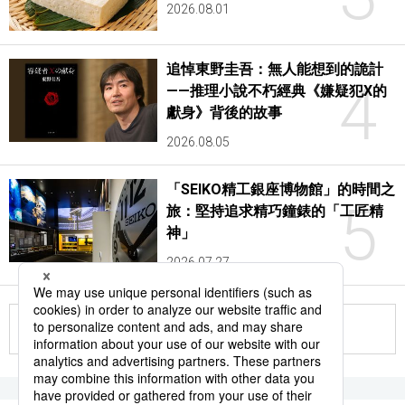
2026.08.01
追悼東野圭吾：無人能想到的詭計
4
——推理小說不朽經典《嫌疑犯X的
獻身》背後的故事
2026.08.05
「SEIKO精工銀座博物館」的時間之
5
旅：堅持追求精巧鐘錶的「工匠精
神」
2026.07.27
更多