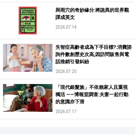
與雨穴的奇妙緣分:將詭異的世界觀
譯成英文
2026.07.14
失智症高齡者成為下手目標?:消費諮
詢件數創歷史次高,因訪問販售與電
話推銷引發糾紛
2026.07.20
「現代銀髮族」不依賴家人且重視
獨活 ——博報堂調查:夫妻一起行動
的意識亦下滑
2026.07.17