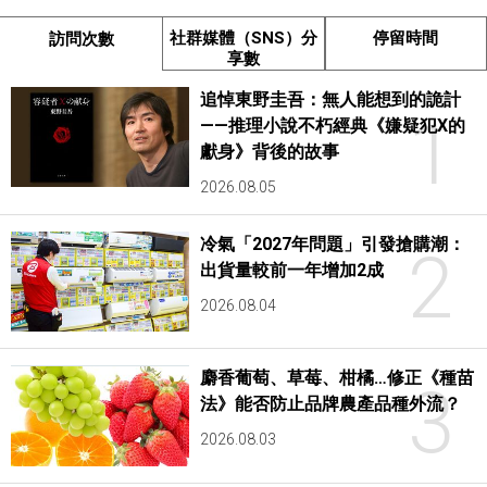
社群媒體（SNS）分
停留時間
訪問次數
享數
追悼東野圭吾：無人能想到的詭計
1
——推理小說不朽經典《嫌疑犯X的
獻身》背後的故事
2026.08.05
冷氣「2027年問題」引發搶購潮：
2
出貨量較前一年增加2成
2026.08.04
麝香葡萄、草莓、柑橘…修正《種苗
3
法》能否防止品牌農產品種外流？
2026.08.03