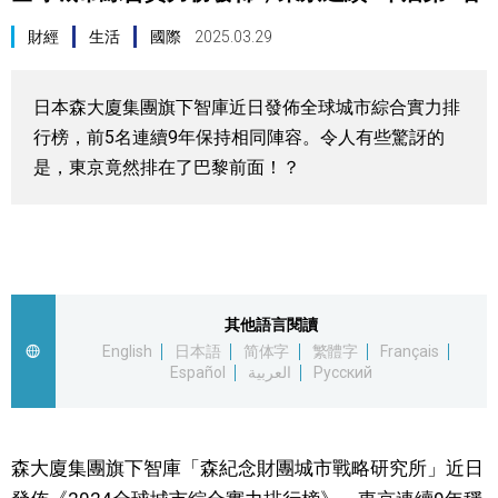
視覺日本
財經
生活
國際
2025.03.29
臺灣香港
日本森大廈集團旗下智庫近日發佈全球城市綜合實力排
行榜，前5名連續9年保持相同陣容。令人有些驚訝的
更多
是，東京竟然排在了巴黎前面！？
人物訪談
official SNS
日本入門
其他語言閱讀
政治外交
English
日本語
简体字
繁體字
Français
Español
العربية
Русский
社會
森大廈集團旗下智庫「森紀念財團城市戰略研究所」近日
財經