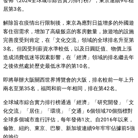
發佈《2024全球城市綜合實力排行榜》，東京連續9年穩
居第3名。
文化
解除旨在疫情出行限制後，東京為應對日益增多的外國遊
科學技術
客住宿需求，增加了高級飯店的客房數量，旅遊地的設施
完善度受到肯定，在「文化交流」領域的全球排名升至第
生活
3名。但因受到薪資水準較低，以及日圓貶值、物價上漲
造成消費低迷等因素影響，在「經濟」領域的排名繼去年
運動
之後依然處於歷史最低水準的第10名。
即將舉辦大阪關西世界博覽會的大阪，排名較前一年上升
娛樂
兩名至第35名，福岡和前一年相同，排在第42名。
教育
全球城市綜合實力排行榜通過「經濟」「研究開發」「文
化交流」「居住」「環境」「交通」6個領域70個指標對
工作勞動
全球多個城市進行評估，每年發佈1次。自2016年以來，
倫敦、紐約、東京、巴黎、新加坡連續9年牢牢佔據前5強
家庭
的地位。