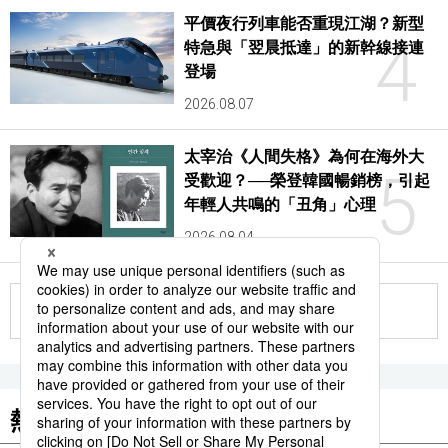
平價夜行列車能否重現江湖？新型
4
特急與「翌晨抵達」的新幹線接連
登場
2026.08.07
太宰治《人間失格》為何在海外大
5
受歡迎？──榮登韓國暢銷榜，引起
年輕人共鳴的「丑角」心理
2026.08.04
更多
熱門關鍵詞