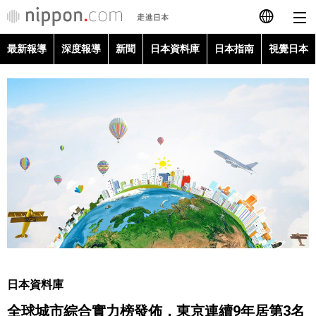
最新報導
深度報導
新聞
日本資料庫
日本指南
視覺日本
日本語
English
简体字
最新報導
Français
深度報導
Español
新聞
العربية
日本資料庫
Русский
日本資料庫
日本指南
全球城市綜合實力榜發佈，東京連續9年居第3名