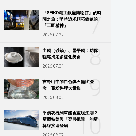
「SEIKO精工銀座博物館」的時
7
間之旅：堅持追求精巧鐘錶的
「工匠精神」
2026.07.27
8
土鍋（砂鍋）、雪平鍋：助你
輕鬆搞定多樣化美食
2026.07.31
9
吉野山中的白色鑽石無比澄
澈：葛粉料理大彙集
2026.08.02
平價夜行列車能否重現江湖？
10
新型特急與「翌晨抵達」的新
幹線接連登場
2026.08.07