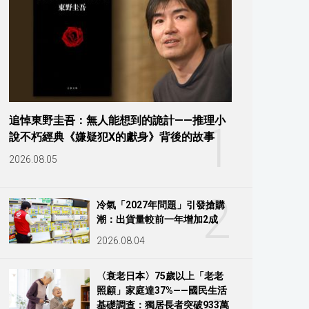
追悼東野圭吾：無人能想到的詭計——推理小
1
說不朽經典《嫌疑犯X的獻身》背後的故事
2026.08.05
2
冷氣「2027年問題」引發搶購
潮：出貨量較前一年增加2成
2026.08.04
〈衰老日本〉75歲以上「老老
照顧」家庭達37%——國民生活
基礎調查：獨居長者突破933萬