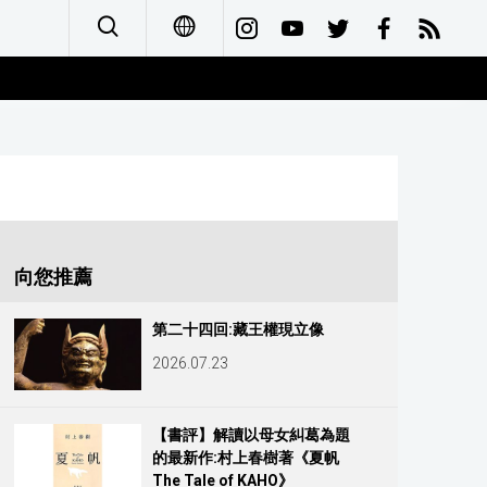
日本語
English
简体字
Français
向您推薦
Español
第二十四回:藏王權現立像
العربية
2026.07.23
Русский
【書評】解讀以母女糾葛為題
的最新作:村上春樹著《夏帆
The Tale of KAHO》