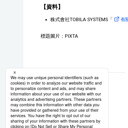
【資料】
株式會社TOBILA SYSTEMS「
有
標題圖片：PIXTA
騷擾
顧客騷擾
系列報導