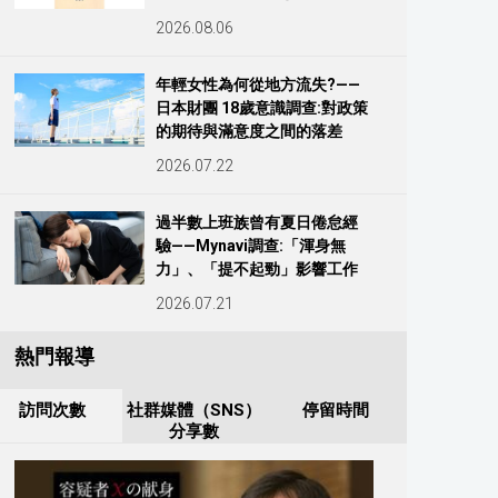
2026.08.06
年輕女性為何從地方流失?——
日本財團 18歲意識調查:對政策
的期待與滿意度之間的落差
2026.07.22
過半數上班族曾有夏日倦怠經
驗——Mynavi調查:「渾身無
力」、「提不起勁」影響工作
2026.07.21
熱門報導
訪問次數
社群媒體（SNS）
停留時間
分享數