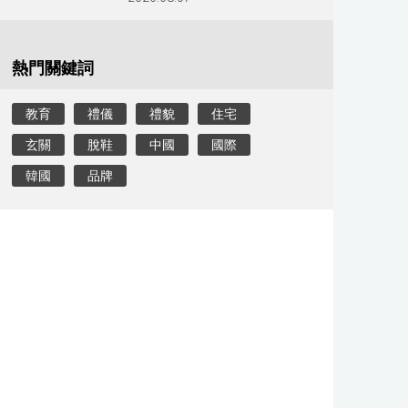
熱門關鍵詞
教育
禮儀
禮貌
住宅
玄關
脫鞋
中國
國際
韓國
品牌