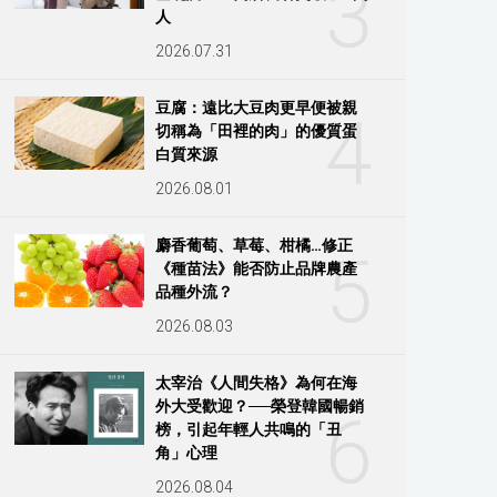
3
人
2026.07.31
豆腐：遠比大豆肉更早便被親
4
切稱為「田裡的肉」的優質蛋
白質來源
2026.08.01
麝香葡萄、草莓、柑橘…修正
5
《種苗法》能否防止品牌農產
品種外流？
2026.08.03
太宰治《人間失格》為何在海
外大受歡迎？──榮登韓國暢銷
6
榜，引起年輕人共鳴的「丑
角」心理
2026.08.04