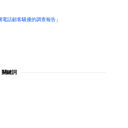
關電話顧客騷擾的調查報告
」
關鍵詞