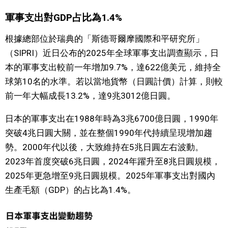
軍事支出對GDP占比為1.4%
文化
根據總部位於瑞典的「斯德哥爾摩國際和平研究所」
科學技術
（SIPRI）近日公布的2025年全球軍事支出調查顯示，日
本的軍事支出較前一年增加9.7%，達622億美元，維持全
生活
球第10名的水準。若以當地貨幣（日圓計價）計算，則較
前一年大幅成長13.2%，達9兆3012億日圓。
運動
日本的軍事支出在1988年時為3兆6700億日圓，1990年
突破4兆日圓大關，並在整個1990年代持續呈現增加趨
娛樂
勢。2000年代以後，大致維持在5兆日圓左右波動。
2023年首度突破6兆日圓，2024年躍升至8兆日圓規模，
教育
2025年更急增至9兆日圓規模。2025年軍事支出對國內
生產毛額（GDP）的占比為1.4%。
工作勞動
家庭