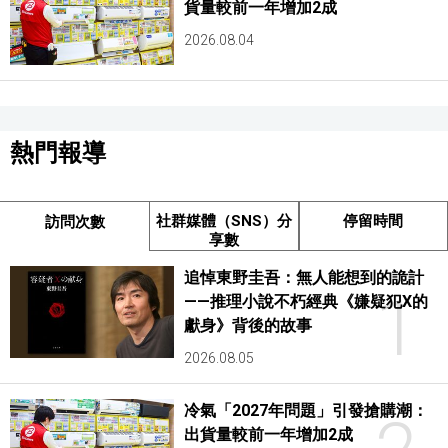
貨量較前一年增加2成
2026.08.04
熱門報導
社群媒體（SNS）分
停留時間
訪問次數
享數
追悼東野圭吾：無人能想到的詭計
1
——推理小說不朽經典《嫌疑犯X的
獻身》背後的故事
2026.08.05
冷氣「2027年問題」引發搶購潮：
出貨量較前一年增加2成