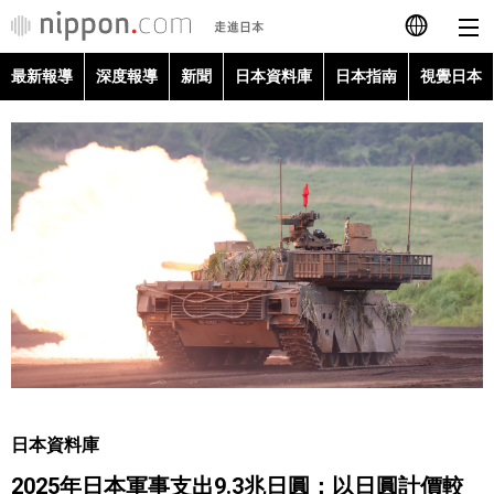
最新報導
深度報導
新聞
日本資料庫
日本指南
視覺日本
日本語
English
简体字
最新報導
Français
深度報導
Español
新聞
العربية
日本資料庫
Русский
日本資料庫
日本指南
2025年日本軍事支出9.3兆日圓：以日圓計價較