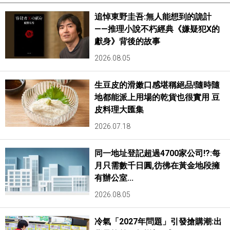
追悼東野圭吾:無人能想到的詭計
——推理小說不朽經典《嫌疑犯X的
獻身》背後的故事
2026.08.05
生豆皮的滑嫩口感堪稱絕品!隨時隨
地都能派上用場的乾貨也很實用 豆
皮料理大匯集
2026.07.18
同一地址登記超過4700家公司!?:每
月只需數千日圓,彷彿在黃金地段擁
有辦公室...
2026.08.05
冷氣「2027年問題」引發搶購潮:出