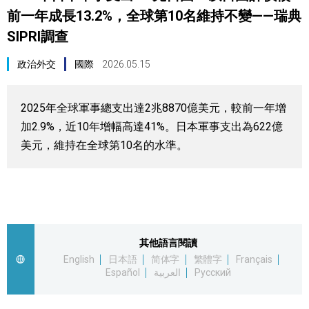
前一年成長13.2%，全球第10名維持不變——瑞典
視覺日本
SIPRI調查
臺灣香港
政治外交
國際
2026.05.15
更多
2025年全球軍事總支出達2兆8870億美元，較前一年增
加2.9%，近10年增幅高達41%。日本軍事支出為622億
人物訪談
official SNS
美元，維持在全球第10名的水準。
日本入門
政治外交
其他語言閱讀
社會
English
日本語
简体字
繁體字
Français
Español
العربية
Русский
財經