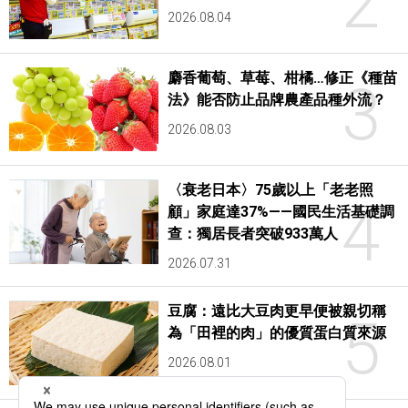
2
2026.08.04
麝香葡萄、草莓、柑橘…修正《種苗
3
法》能否防止品牌農產品種外流？
2026.08.03
〈衰老日本〉75歲以上「老老照
4
顧」家庭達37%——國民生活基礎調
查：獨居長者突破933萬人
2026.07.31
豆腐：遠比大豆肉更早便被親切稱
5
為「田裡的肉」的優質蛋白質來源
2026.08.01