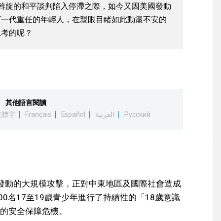
斡旋的和平談判陷入停滯之際，如今又因美國發動
下一代重任的年輕人，在親眼目睹如此動盪不安的
思考的呢？
其他語言閱讀
繁體字
Français
Español
العربية
Русский
發動的大規模攻擊，正對中東地區及國際社會造成
0名17至19歲青少年進行了持續性的「18歲意識
的安全保障危機。