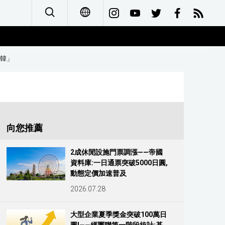
日本語
北韓」
English
简体字
Français
向您推薦
Español
2成休閒設施門票調漲——帝國
資料庫:一日通票突破5000日圓,
العربية
動態定價加速普及
2026.07.28
Русский
大型企業夏季獎金突破100萬日