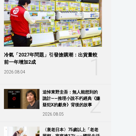
冷氣「2027年問題」引發搶購潮：出貨量較
1
前一年增加2成
2026.08.04
追悼東野圭吾：無人能想到的
2
詭計——推理小說不朽經典《嫌
疑犯X的獻身》背後的故事
2026.08.05
〈衰老日本〉75歲以上「老老
照顧」家庭達37%——國民生活