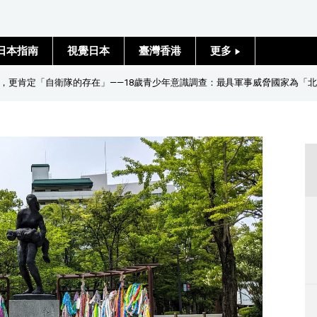
日本指南
視覺日本
臺灣香港
更多
人物訪談
，更肯定「自衛隊的存在」——18歲青少年意識調查：最具軍事威脅國家為「
日本入門
政治外交
社會
財經
文化
科學技術