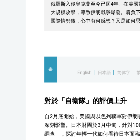
俄羅斯入侵烏克蘭至今已屆4年。在美國
大規模攻擊，導致伊朗戰爭爆發。肩負
國際情勢後，心中有何感想？又是如何
English
日本語
简体字
對於「自衛隊」的評價上升
自2月底開始，美國與以色列聯軍對伊朗
深刻影響。日本財團於3月中旬，針對100
調查」，探討年輕一代如何看待日本面臨