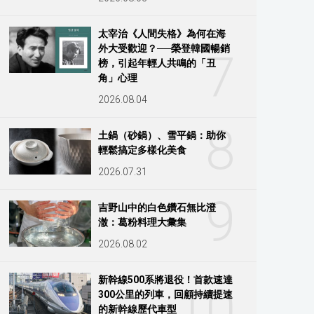
太宰治《人間失格》為何在海
外大受歡迎？──榮登韓國暢銷
7
榜，引起年輕人共鳴的「丑
角」心理
2026.08.04
8
土鍋（砂鍋）、雪平鍋：助你
輕鬆搞定多樣化美食
2026.07.31
9
吉野山中的白色鑽石無比澄
澈：葛粉料理大彙集
2026.08.02
新幹線500系將退役！首款速達
10
300公里的列車，回顧持續提速
的新幹線歷代車型