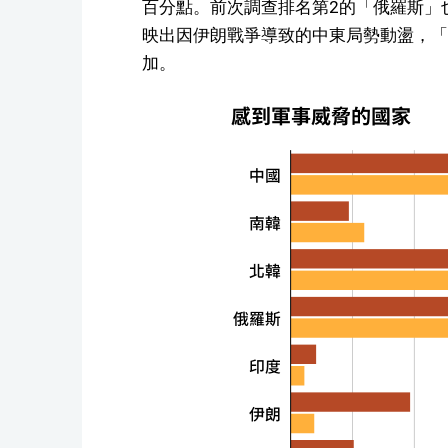
百分點。前次調查排名第2的「俄羅斯」也減
映出因伊朗戰爭導致的中東局勢動盪，「
加。