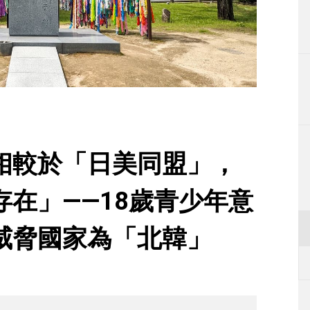
生活
運動
東京
編輯部通知
相較於「日美同盟」，
在」——18歲青少年意
威脅國家為「北韓」