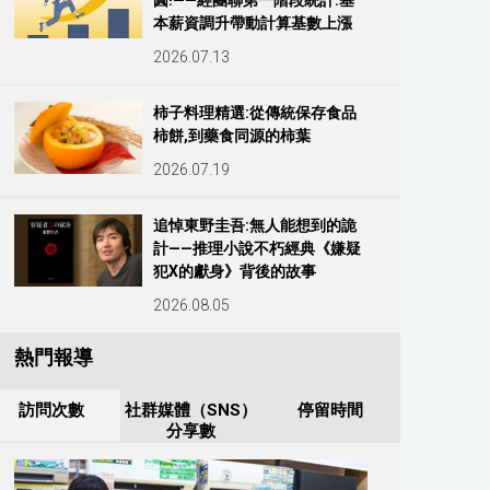
圓!——經團聯第一階段統計:基
本薪資調升帶動計算基數上漲
2026.07.13
柿子料理精選:從傳統保存食品
柿餅,到藥食同源的柿葉
2026.07.19
追悼東野圭吾:無人能想到的詭
計——推理小說不朽經典《嫌疑
犯X的獻身》背後的故事
2026.08.05
熱門報導
訪問次數
社群媒體（SNS）
停留時間
分享數