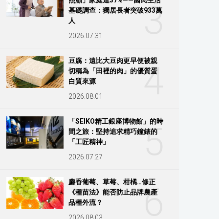
3
基礎調查：獨居長者突破933萬
人
2026.07.31
豆腐：遠比大豆肉更早便被親
4
切稱為「田裡的肉」的優質蛋
白質來源
2026.08.01
「SEIKO精工銀座博物館」的時
5
間之旅：堅持追求精巧鐘錶的
「工匠精神」
2026.07.27
麝香葡萄、草莓、柑橘…修正
6
《種苗法》能否防止品牌農產
品種外流？
2026.08.03