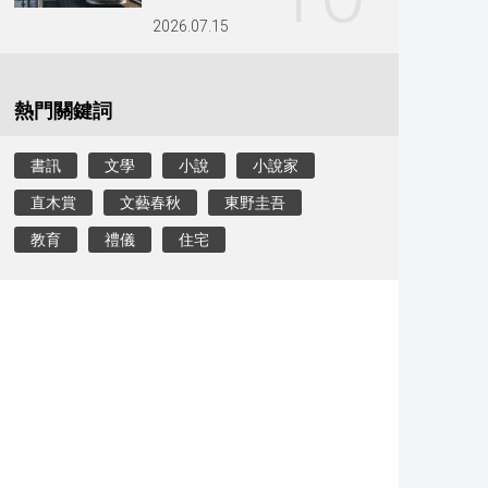
2026.07.15
熱門關鍵詞
書訊
文學
小說
小說家
直木賞
文藝春秋
東野圭吾
教育
禮儀
住宅