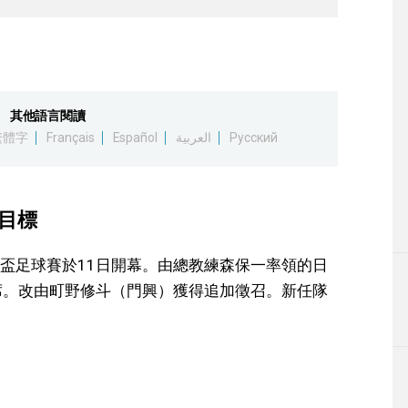
其他語言閱讀
繁體字
Français
Español
العربية
Русский
為目標
盃足球賽於11日開幕。由總教練森保一率領的日
席。改由町野修斗（門興）獲得追加徵召。新任隊