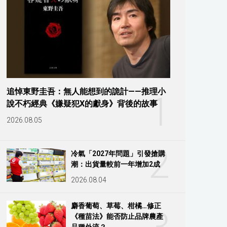
追悼東野圭吾：無人能想到的詭計——推理小
1
說不朽經典《嫌疑犯X的獻身》背後的故事
2026.08.05
2
冷氣「2027年問題」引發搶購
潮：出貨量較前一年增加2成
2026.08.04
麝香葡萄、草莓、柑橘…修正
《種苗法》能否防止品牌農產
品種外流？