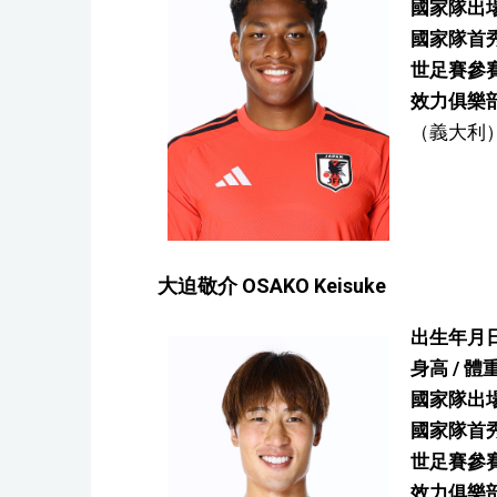
國家隊出場
國家隊首
世足賽參
效力俱樂
（義大利
大迫敬介 OSAKO Keisuke
出生年月日
身高 / 體
國家隊出場
國家隊首
世足賽參
效力俱樂