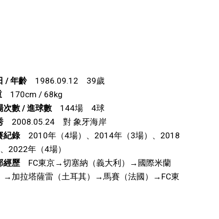
 / 年齡
1986.09.12 39歲
重
170cm / 68kg
次數 / 進球數
144場 4球
秀
2008.05.24 對 象牙海岸
賽紀錄
2010年（4場）、2014年（3場）、2018
、2022年（4場）
部經歷
FC東京→切塞納（義大利）→國際米蘭
）→加拉塔薩雷（土耳其）→馬賽（法國）→FC東