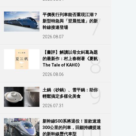
平價夜行列車能否重現江湖？
7
新型特急與「翌晨抵達」的新
幹線接連登場
2026.08.07
【書評】解讀以母女糾葛為題
8
的最新作：村上春樹著《夏帆
The Tale of KAHO》
2026.08.06
9
土鍋（砂鍋）、雪平鍋：助你
輕鬆搞定多樣化美食
2026.07.31
新幹線500系將退役！首款速達
10
300公里的列車，回顧持續提速
的新幹線歷代車型