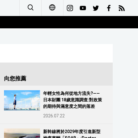
日本語
English
简体字
Français
向您推薦
Español
年輕女性為何從地方流失?——
日本財團 18歲意識調查:對政策
العربية
的期待與滿意度之間的落差
2026.07.22
Русский
新幹線將於2029年度引進新型