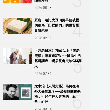
3
2026.08.03
豆腐：遠比大豆肉更早便被親
4
切稱為「田裡的肉」的優質蛋
白質來源
2026.08.01
〈衰老日本〉75歲以上「老老
照顧」家庭達37%——國民生活
5
基礎調查：獨居長者突破933萬
人
2026.07.31
太宰治《人間失格》為何在海
外大受歡迎？──榮登韓國暢銷
6
榜，引起年輕人共鳴的「丑
角」心理
2026.08.04