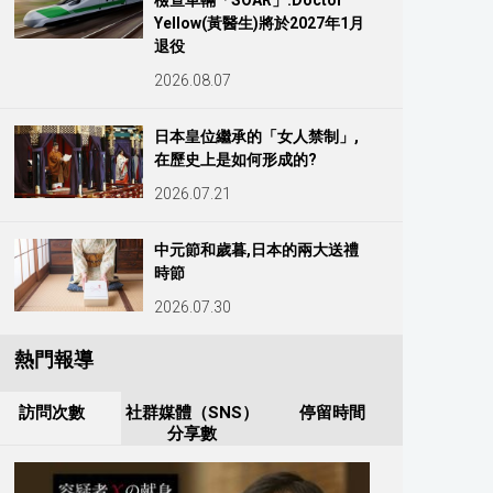
檢查車輛「SOAR」:Doctor
Yellow(黃醫生)將於2027年1月
退役
2026.08.07
日本皇位繼承的「女人禁制」,
在歷史上是如何形成的?
2026.07.21
中元節和歲暮,日本的兩大送禮
時節
2026.07.30
熱門報導
訪問次數
社群媒體（SNS）
停留時間
分享數