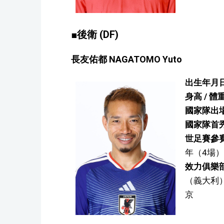
■後衛 (DF)
長友佑都 NAGATOMO Yuto
出生年月日
身高 / 體
國家隊出場
國家隊首
世足賽參
年（4場）
效力俱樂
（義大利
京