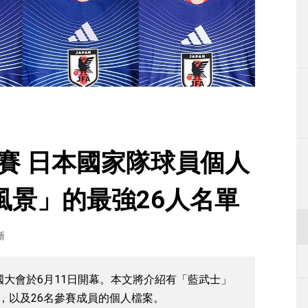
生活
運動
東京
編輯部通知
球賽 日本國家隊球員個人
風景」的最強26人名單
新
國大會於6月11日開幕。本文將介紹有「藍武士」
隊賽程，以及26名參賽成員的個人檔案。