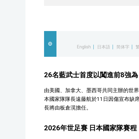
English
日本語
简体字
26名藍武士首度以闖進前8強
由美國、加拿大、墨西哥共同主辦的世界
本國家隊隊長遠藤航於11日因傷宣布缺
長將由板倉滉擔任。
2026年世足賽 日本國家隊賽程