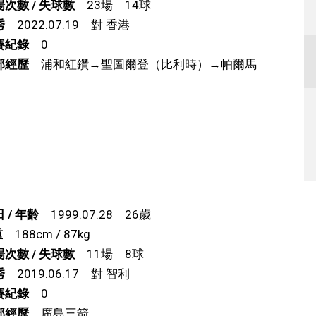
次數 / 失球數
23場 14球
秀
2022.07.19 對 香港
賽紀錄
0
部經歷
浦和紅鑽→聖圖爾登（比利時）→帕爾馬
）
 / 年齡
1999.07.28 26歲
重
188cm / 87kg
次數 / 失球數
11場 8球
秀
2019.06.17 對 智利
賽紀錄
0
部經歷
廣島三箭