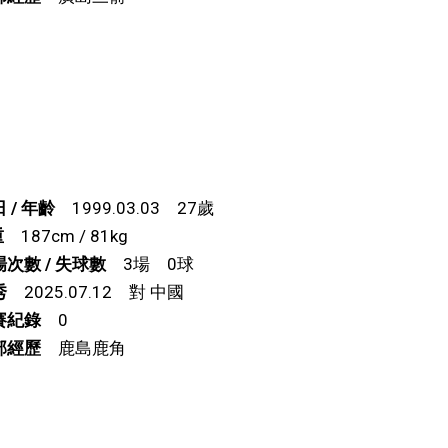
 / 年齡
1999.03.03 27歲
重
187cm / 81kg
次數 / 失球數
3場 0球
秀
2025.07.12 對 中國
賽紀錄
0
部經歷
鹿島鹿角