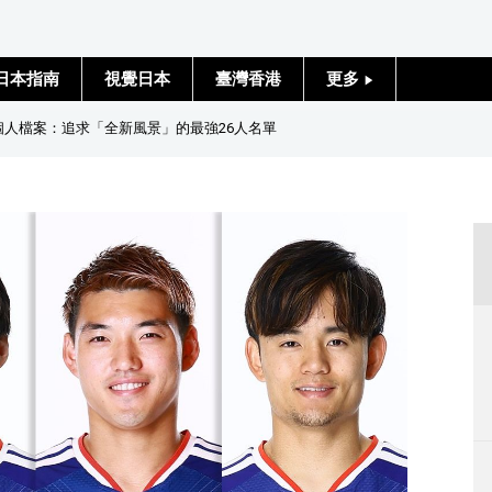
日本指南
視覺日本
臺灣香港
更多
人物訪談
員個人檔案：追求「全新風景」的最強26人名單
日本入門
政治外交
社會
財經
文化
科學技術