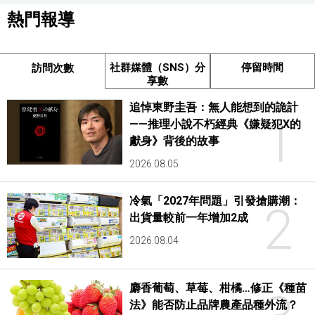
熱門報導
社群媒體（SNS）分
停留時間
訪問次數
享數
追悼東野圭吾：無人能想到的詭計
1
——推理小說不朽經典《嫌疑犯X的
獻身》背後的故事
2026.08.05
冷氣「2027年問題」引發搶購潮：
2
出貨量較前一年增加2成
2026.08.04
麝香葡萄、草莓、柑橘…修正《種苗
法》能否防止品牌農產品種外流？