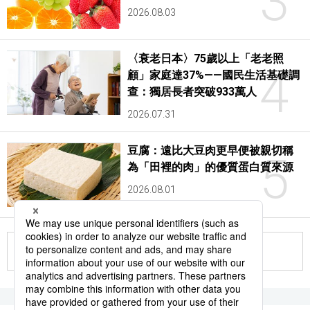
3
2026.08.03
〈衰老日本〉75歲以上「老老照
4
顧」家庭達37%——國民生活基礎調
查：獨居長者突破933萬人
2026.07.31
豆腐：遠比大豆肉更早便被親切稱
5
為「田裡的肉」的優質蛋白質來源
2026.08.01
更多