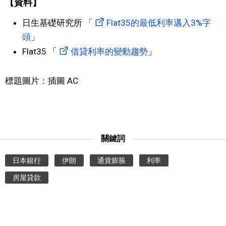
【資料】
日生基礎研究所 「
Flat35的最低利率邁入3%字
頭
」
Flat35 「
借貸利率的變動趨勢
」
標題圖片：插圖 AC
關鍵詞
日本銀行
伊朗
通貨膨脹
利率
房屋貸款