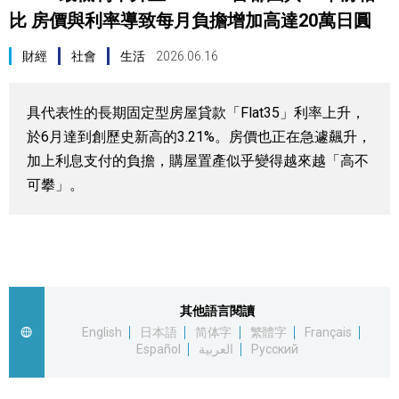
比 房價與利率導致每月負擔增加高達20萬日圓
視覺日本
財經
社會
生活
2026.06.16
臺灣香港
具代表性的長期固定型房屋貸款「Flat35」利率上升，
更多
於6月達到創歷史新高的3.21%。房價也正在急遽飆升，
加上利息支付的負擔，購屋置產似乎變得越來越「高不
人物訪談
official SNS
可攀」。
日本入門
政治外交
其他語言閱讀
社會
English
日本語
简体字
繁體字
Français
Español
العربية
Русский
財經