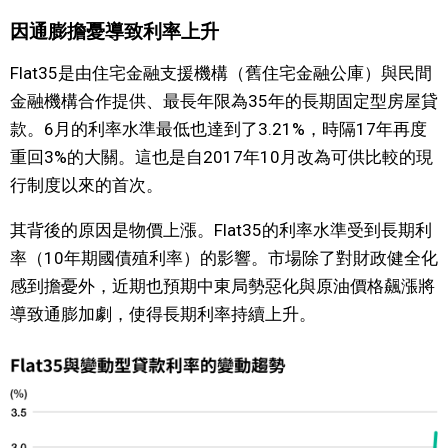
因通膨擔憂導致利率上升
文化
Flat35是由住宅金融支援機構（舊住宅金融公庫）與民間
科學技術
金融機構合作提供、最長年限為35年的長期固定型房屋貸
款。6月的利率水準最低也達到了3.21%，時隔17年再度
生活
重回3%的大關。這也是自2017年10月改為可供比較的現
行制度以來的首次。
運動
其背後的原因是物價上漲。Flat35的利率水準受到長期利
率（10年期國債殖利率）的影響。市場除了對財政健全化
娛樂
感到擔憂外，近期也預期中東局勢惡化與原油價格飆漲將
導致通膨加劇，使得長期利率持續上升。
教育
工作勞動
家庭