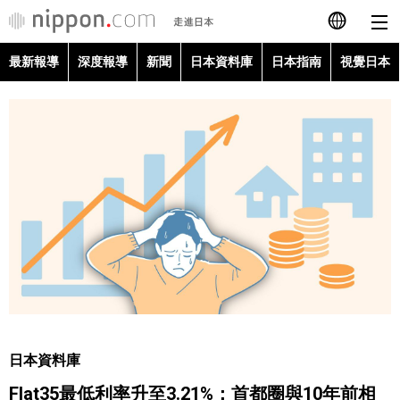
最新報導
深度報導
新聞
日本資料庫
日本指南
視覺日本
日本語
English
简体字
最新報導
Français
深度報導
Español
新聞
العربية
日本資料庫
Русский
日本資料庫
日本指南
Flat35最低利率升至3.21%：首都圈與10年前相