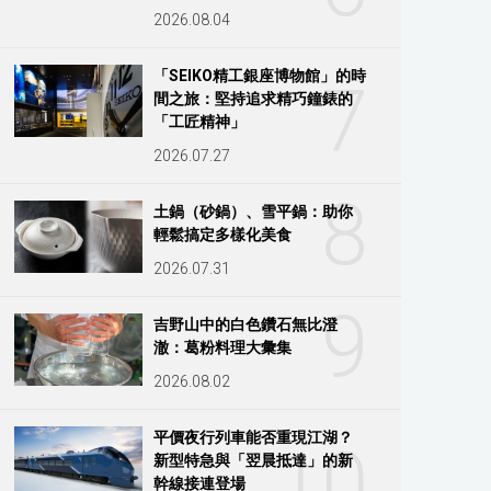
2026.08.04
「SEIKO精工銀座博物館」的時
7
間之旅：堅持追求精巧鐘錶的
「工匠精神」
2026.07.27
8
土鍋（砂鍋）、雪平鍋：助你
輕鬆搞定多樣化美食
2026.07.31
9
吉野山中的白色鑽石無比澄
澈：葛粉料理大彙集
2026.08.02
平價夜行列車能否重現江湖？
10
新型特急與「翌晨抵達」的新
幹線接連登場