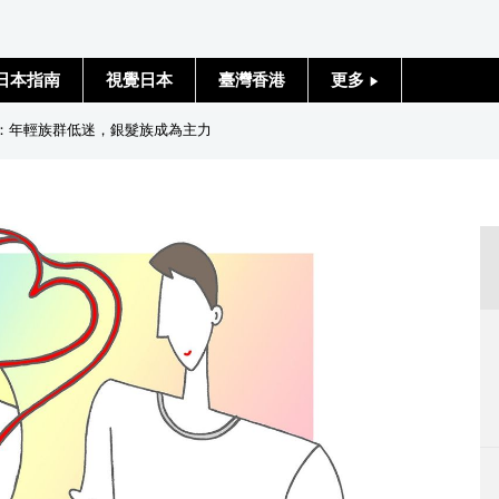
日本指南
視覺日本
臺灣香港
更多
人物訪談
度：年輕族群低迷，銀髮族成為主力
日本入門
政治外交
社會
財經
文化
科學技術