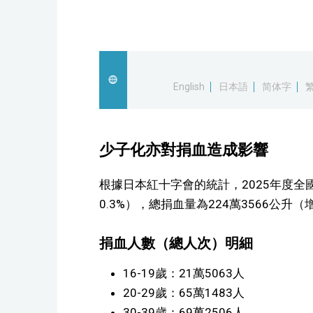
English
日本語
简体字
少子化亦對捐血造成影響
根據日本紅十字會的統計，2025年度全國
0.3%），總捐血量為224萬3566公升
捐血人數（總人次）明細
16-19歲：21萬5063人
20-29歲：65萬1483人
30-39歲：69萬2506人