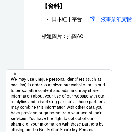
【資料】
日本紅十字會 「
血液事業年度報告
標題圖片：插圖AC
日本紅十字會
捐血
系列報導