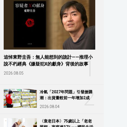
追悼東野圭吾：無人能想到的詭計——推理小
1
說不朽經典《嫌疑犯X的獻身》背後的故事
2026.08.05
2
冷氣「2027年問題」引發搶購
潮：出貨量較前一年增加2成
2026.08.04
〈衰老日本〉75歲以上「老老
照顧」家庭達37%——國民生活