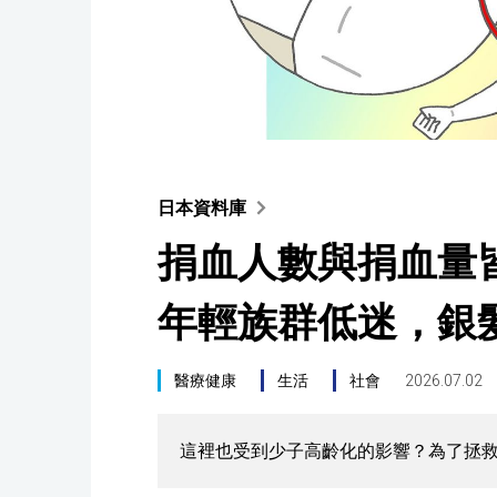
日本資料庫
捐血人數與捐血量皆
年輕族群低迷，銀
醫療健康
生活
社會
2026.07.02
這裡也受到少子高齡化的影響？為了拯