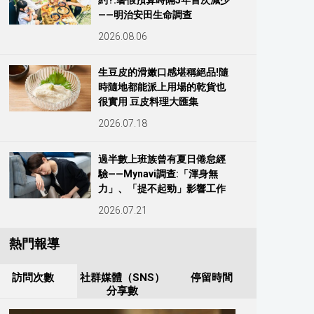
約?:暑假預算時隔5年首次減少
——明治安田生命調查
2026.08.06
生豆皮的滑嫩口感堪稱絕品!隨
時隨地都能派上用場的乾貨也
很實用 豆皮料理大匯集
2026.07.18
過半數上班族曾有夏日倦怠經
驗——Mynavi調查:「渾身無
力」、「提不起勁」影響工作
2026.07.21
熱門報導
訪問次數
社群媒體（SNS）
停留時間
分享數