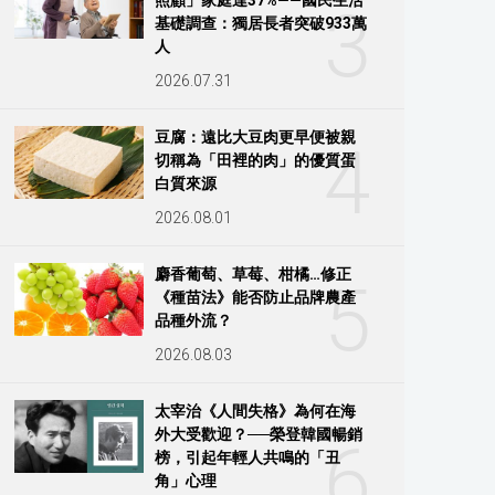
3
基礎調查：獨居長者突破933萬
人
2026.07.31
豆腐：遠比大豆肉更早便被親
4
切稱為「田裡的肉」的優質蛋
白質來源
2026.08.01
麝香葡萄、草莓、柑橘…修正
5
《種苗法》能否防止品牌農產
品種外流？
2026.08.03
太宰治《人間失格》為何在海
外大受歡迎？──榮登韓國暢銷
6
榜，引起年輕人共鳴的「丑
角」心理