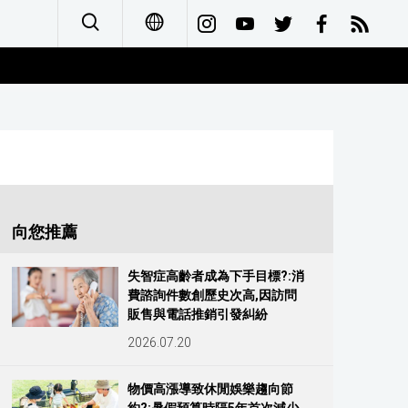
日本語
English
简体字
Français
向您推薦
Español
失智症高齡者成為下手目標?:消
費諮詢件數創歷史次高,因訪問
العربية
販售與電話推銷引發糾紛
2026.07.20
Русский
物價高漲導致休閒娛樂趨向節