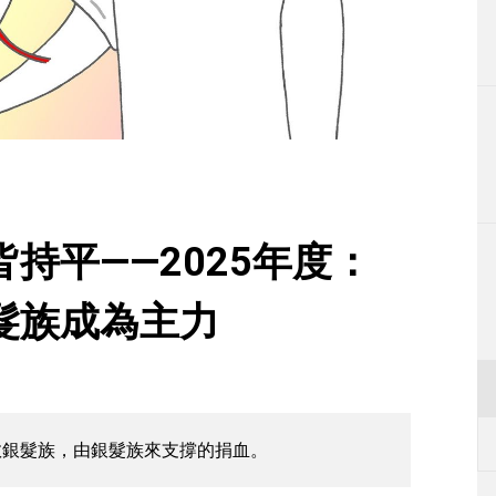
生活
運動
東京
編輯部通知
持平——2025年度：
髮族成為主力
救銀髮族，由銀髮族來支撐的捐血。