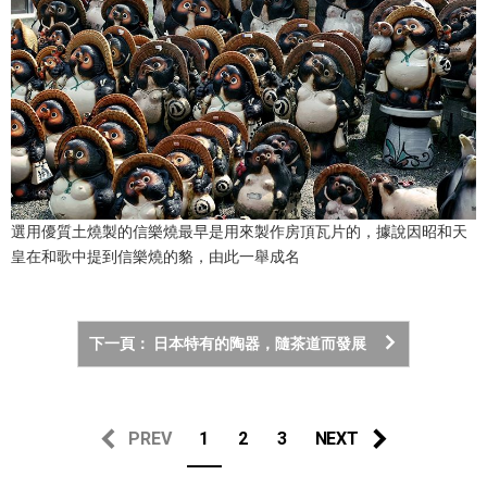
選用優質土燒製的信樂燒最早是用來製作房頂瓦片的，據說因昭和天
皇在和歌中提到信樂燒的貉，由此一舉成名
下一頁： 日本特有的陶器，隨茶道而發展
PREV
1
2
3
NEXT