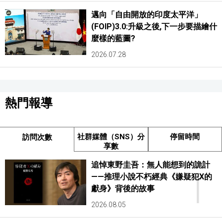
邁向「自由開放的印度太平洋」
(FOIP)3.0:升級之後,下一步要描繪什
麼樣的藍圖?
2026.07.28
熱門報導
社群媒體（SNS）分
停留時間
訪問次數
享數
追悼東野圭吾：無人能想到的詭計
1
——推理小說不朽經典《嫌疑犯X的
獻身》背後的故事
2026.08.05