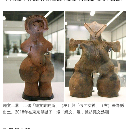
文化
科學技術
生活
運動
娛樂
教育
繩文土器：土偶「繩文維納斯」（左）與「假面女神」（右）長野縣
工作勞動
出土。2018年在東京舉辦了一場「繩文」展，掀起繩文熱潮
家庭