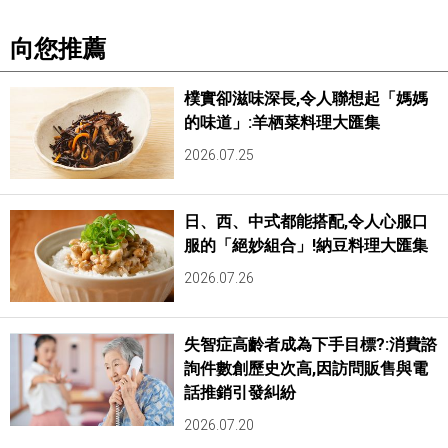
向您推薦
樸實卻滋味深長,令人聯想起「媽媽
的味道」:羊栖菜料理大匯集
2026.07.25
日、西、中式都能搭配,令人心服口
服的「絕妙組合」!納豆料理大匯集
2026.07.26
失智症高齡者成為下手目標?:消費諮
詢件數創歷史次高,因訪問販售與電
話推銷引發糾紛
2026.07.20