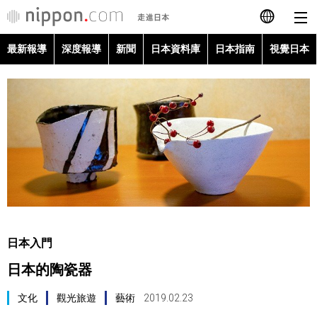
最新報導
深度報導
新聞
日本資料庫
日本指南
視覺日本
日本語
English
简体字
最新報導
Français
深度報導
Español
新聞
العربية
日本入門
日本資料庫
日本的陶瓷器
Русский
日本指南
文化
觀光旅遊
藝術
2019.02.23