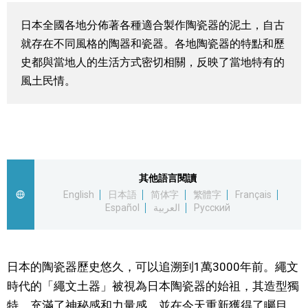
視覺日本
日本全國各地分佈著各種適合製作陶瓷器的泥土，自古
就存在不同風格的陶器和瓷器。各地陶瓷器的特點和歷
臺灣香港
史都與當地人的生活方式密切相關，反映了當地特有的
風土民情。
更多
人物訪談
official SNS
日本入門
其他語言閱讀
English
日本語
简体字
繁體字
Français
Español
العربية
Русский
政治外交
社會
日本的陶瓷器歷史悠久，可以追溯到1萬3000年前。繩文
時代的「繩文土器」被視為日本陶瓷器的始祖，其造型獨
財經
特，充滿了神秘感和力量感，並在今天重新獲得了矚目。