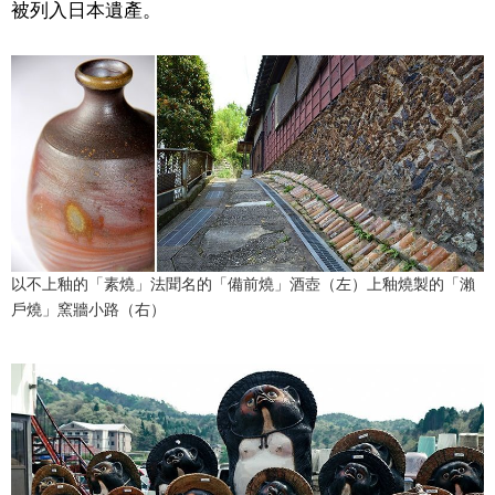
被列入日本遺產。
以不上釉的「素燒」法聞名的「備前燒」酒壺（左）上釉燒製的「瀨
戶燒」窯牆小路（右）