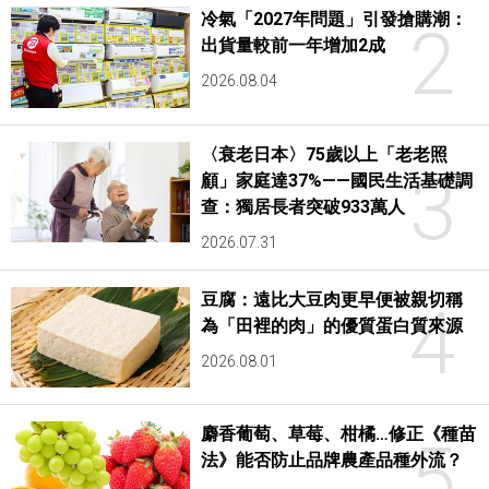
冷氣「2027年問題」引發搶購潮：
2
出貨量較前一年增加2成
2026.08.04
〈衰老日本〉75歲以上「老老照
3
顧」家庭達37%——國民生活基礎調
查：獨居長者突破933萬人
2026.07.31
豆腐：遠比大豆肉更早便被親切稱
4
為「田裡的肉」的優質蛋白質來源
2026.08.01
麝香葡萄、草莓、柑橘…修正《種苗
5
法》能否防止品牌農產品種外流？