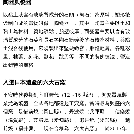
陶器與瓷器
醫療健康
以黏土或含有玻璃質成分的石頭（陶石）為原料，塑形後
燒制而成的器物叫做「陶瓷器」。其中，陶器主要以土和
語言
黏土為材料，質地疏鬆，胎壁較厚；而瓷器主要以含有玻
璃質成分的石英和長石等陶石粉碎後的石粉為材料，與黏
東京
土混合後使用。它燒製出來堅硬緻密，胎體輕薄。各種彩
畫、釉藥、刻花、劃花、跳刀等，不同的裝飾技法，營造
編輯部通知
出獨特的風格。
入選日本遺產的六大古窯
平安時代後期到室町時代（12～15世紀），陶瓷器燒製
業尤為繁盛，全國各地都建起了穴窯。當時最為興盛的六
個窯，是備前燒（岡山縣）、丹波燒（兵庫縣）、信樂燒
（滋賀縣）、常滑燒（愛知縣）、瀨戶燒（愛知縣）、越
前燒（福井縣），現在合稱為「六大古窯」，於2017年