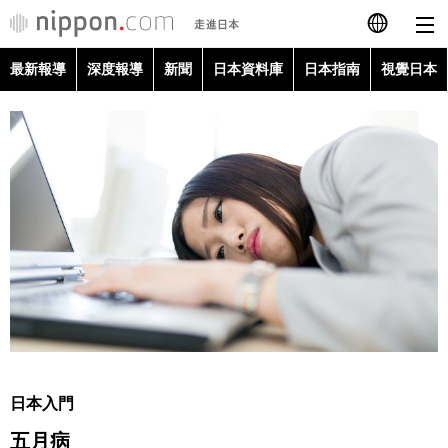
最新報導
深度報導
新聞
日本資料庫
日本指南
視覺日本
日本語
English
简体字
最新報導
Français
深度報導
Español
新聞
العربية
日本資料庫
Русский
日本入門
日本指南
五月病