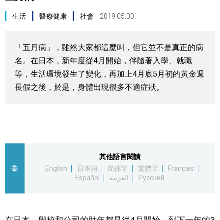
視覺日本
生活
醫療健康
社會
2019.05.30
臺灣香港
「五月病」，雖然大家都這麼叫，但它並不是真正的病
名。在日本，新年度從4月開始，伴隨著入學、就職
更多
等，生活環境發生了變化，再加上4月底5月初的黃金週
長假之後，於是，身體出現很多不適症狀。
人物訪談
official SNS
日本入門
政治外交
其他語言閱讀
English
日本語
简体字
繁體字
Français
Español
العربية
Русский
社會
財經
在日本，學校和公司的財年都是從4月開始，到下一年的3