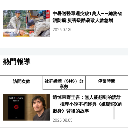
中暑送醫單週突破1萬人——總務省
消防廳:災害級酷暑致人數急增
2026.07.30
熱門報導
社群媒體（SNS）分
停留時間
訪問次數
享數
追悼東野圭吾：無人能想到的詭計
1
——推理小說不朽經典《嫌疑犯X的
獻身》背後的故事
2026.08.05