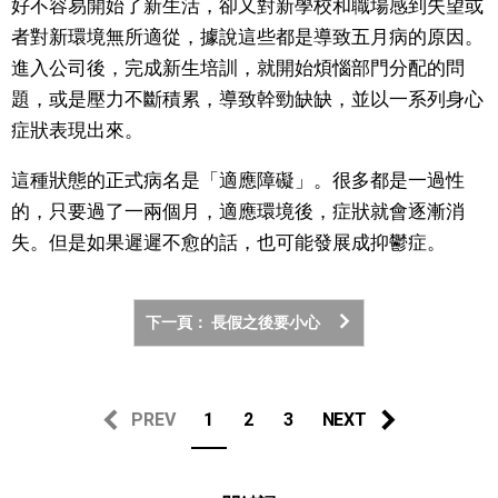
好不容易開始了新生活，卻又對新學校和職場感到失望或
者對新環境無所適從，據說這些都是導致五月病的原因。
醫療健康
進入公司後，完成新生培訓，就開始煩惱部門分配的問
題，或是壓力不斷積累，導致幹勁缺缺，並以一系列身心
語言
症狀表現出來。
東京
這種狀態的正式病名是「適應障礙」。很多都是一過性
的，只要過了一兩個月，適應環境後，症狀就會逐漸消
編輯部通知
失。但是如果遲遲不愈的話，也可能發展成抑鬱症。
下一頁： 長假之後要小心
PREV
1
2
3
NEXT