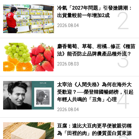
冷氣「2027年問題」引發搶購潮：
2
出貨量較前一年增加2成
2026.08.04
麝香葡萄、草莓、柑橘…修正《種苗
3
法》能否防止品牌農產品種外流？
2026.08.03
太宰治《人間失格》為何在海外大
4
受歡迎？──榮登韓國暢銷榜，引起
年輕人共鳴的「丑角」心理
2026.08.04
豆腐：遠比大豆肉更早便被親切稱
5
為「田裡的肉」的優質蛋白質來源