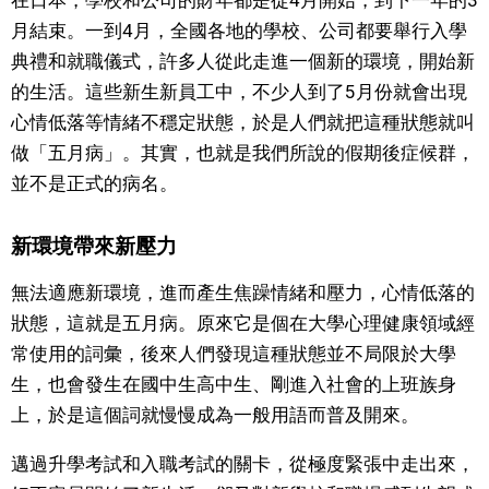
月結束。一到4月，全國各地的學校、公司都要舉行入學
文化
典禮和就職儀式，許多人從此走進一個新的環境，開始新
的生活。這些新生新員工中，不少人到了5月份就會出現
科學技術
心情低落等情緒不穩定狀態，於是人們就把這種狀態就叫
做「五月病」。其實，也就是我們所說的假期後症候群，
生活
並不是正式的病名。
運動
新環境帶來新壓力
娛樂
無法適應新環境，進而產生焦躁情緒和壓力，心情低落的
狀態，這就是五月病。原來它是個在大學心理健康領域經
教育
常使用的詞彙，後來人們發現這種狀態並不局限於大學
生，也會發生在國中生高中生、剛進入社會的上班族身
工作勞動
上，於是這個詞就慢慢成為一般用語而普及開來。
邁過升學考試和入職考試的關卡，從極度緊張中走出來，
家庭