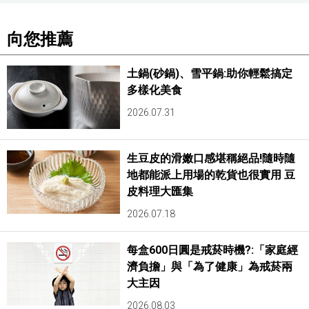
向您推薦
土鍋(砂鍋)、雪平鍋:助你輕鬆搞定
多樣化美食
2026.07.31
生豆皮的滑嫩口感堪稱絕品!隨時隨
地都能派上用場的乾貨也很實用 豆
皮料理大匯集
2026.07.18
每盒600日圓是戒菸時機?:「家庭經
濟負擔」與「為了健康」為戒菸兩
大主因
2026.08.03