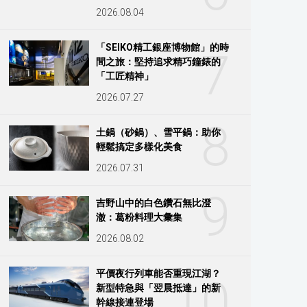
2026.08.04
「SEIKO精工銀座博物館」的時
7
間之旅：堅持追求精巧鐘錶的
「工匠精神」
2026.07.27
8
土鍋（砂鍋）、雪平鍋：助你
輕鬆搞定多樣化美食
2026.07.31
9
吉野山中的白色鑽石無比澄
澈：葛粉料理大彙集
2026.08.02
平價夜行列車能否重現江湖？
10
新型特急與「翌晨抵達」的新
幹線接連登場