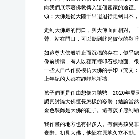
向我們展示著佛教傳入這個國家的途徑。
頭：大佛是從大陸千里迢迢行走到日本，
走到大佛殿的門口，與大佛面面相對。「
聲。站在門口，可以聽到此起彼伏的歡呼
如這尊大佛般靜止而沉穩的存在，似乎總
像前祈禱，有人以額頭輕叩石板地面。很
一些人自己作勢模仿大佛的手印（梵文：
上年紀的人都在靜靜地祈禱。
孩子們更是任由想像力馳騁。2020年
認真討論大佛擅長怎樣的姿勢（結論當然
金色裝飾是大佛的鞋子。還有孩子感到納
我作畫的地方也有很多人。有個男孩兒非
臺階。初見大佛，他怔在原地久立不動。