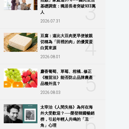
3
基礎調查：獨居長者突破933萬
人
2026.07.31
豆腐：遠比大豆肉更早便被親
4
切稱為「田裡的肉」的優質蛋
白質來源
2026.08.01
麝香葡萄、草莓、柑橘…修正
5
《種苗法》能否防止品牌農產
品種外流？
2026.08.03
太宰治《人間失格》為何在海
外大受歡迎？──榮登韓國暢銷
6
榜，引起年輕人共鳴的「丑
角」心理