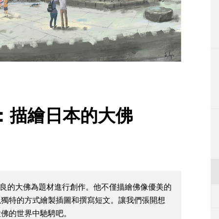
生活
運動
東京
編輯部通知
的世界：描繪日本的大佛
鐮倉和奈良的大佛為題材進行創作。他不僅描繪佛像優美的
以獨特的方式繪製插圖和撰寫短文。讓我們張開想
大佛的世界中馳騁吧。