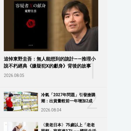
追悼東野圭吾：無人能想到的詭計——推理小
1
說不朽經典《嫌疑犯X的獻身》背後的故事
2026.08.05
2
冷氣「2027年問題」引發搶購
潮：出貨量較前一年增加2成
2026.08.04
〈衰老日本〉75歲以上「老老
照顧」家庭達37%——國民生活