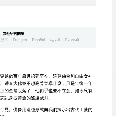
其他語言閱讀
繁體字
Français
Español
العربية
Русский
穿越數百年歲月綿延至今。這尊佛像和自由女神
。鐮倉大佛並不想高聲宣導什麼，只是年復一年
上的金箔脫落了，他似乎也並不在意。如今只有
忘記身披黃金的遙遠歲月。
可見。佛像用這種形式向我們揭示出古代工藝的