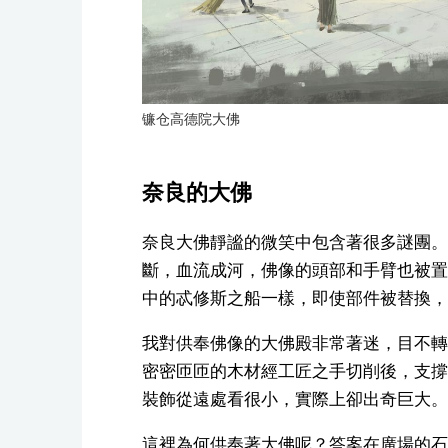
镰仓高德院大佛
奈良的大佛
奈良大佛靜謐的微笑中包含著很多謎團。
斷，血流成河，佛像的頭部和手臂也被置
中的忒修斯之船一樣，即使部件被替換，
我對供奉佛像的大佛殿非常著迷，目不轉
密密匝匝的木材經工匠之手切削後，支撐
裝飾從遠處看很小，實際上卻出奇巨大。
這裡為何供奉著大佛呢？答案在廣場的石