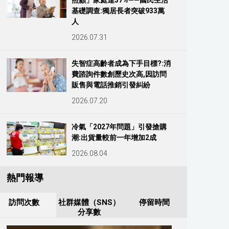
照顧」家庭達37%——國民生活
基礎調查:獨居長者突破933萬
人
2026.07.31
失智症高齡者成為下手目標?:消
費諮詢件數創歷史次高,因訪問
販售與電話推銷引發糾紛
2026.07.20
冷氣「2027年問題」引發搶購
潮:出貨量較前一年增加2成
2026.08.04
熱門報導
訪問次數
社群媒體（SNS）
停留時間
分享數