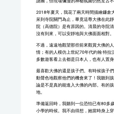
謎團，但現場彌漫的神秘氛圍仍然亙古不
2018年夏天，我花了兩天時間描繪鐮
呆到寺院關門為止，畢竟這尊大佛在此靜
院（高德院）是有原因的。清晨的寺院清
沒有到來，可以安靜地與大佛面面相對。
不過，遠遠地觀望那些前來觀賞大佛的人
情；有的人模仿上世紀70年代約翰·特
多數遊客看上去都是日本人，也有人置身
最喜歡大佛的還是孩子們。有時候孩子們
動聲色地觀察他們的機會來了！我聽到孩
論是不是真的能進入大佛的內部。有的孩
地。
準備返回時，我聽到一位恐怕已有80多
小學的時候。我不由得想，她當時身上穿