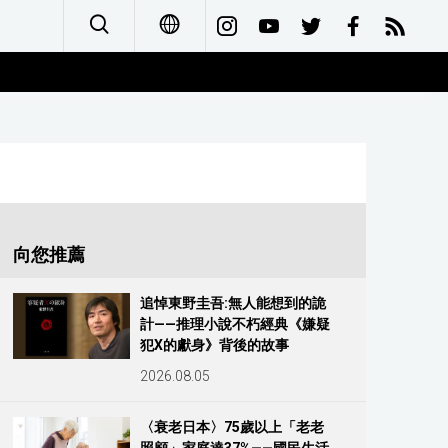
日本語
English
简体字
Français
向您推薦
Español
追悼東野圭吾:無人能想到的詭
計——推理小說不朽經典《嫌疑
العربية
犯X的獻身》背後的故事
2026.08.05
Русский
〈衰老日本〉75歲以上「老老