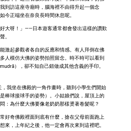
我到訪這座寺廟時，腦海裡不由得升起一個念
如今正端坐在奈良長時間休息呢。
好大呀！」——日本遊客通常都會發出這樣的讚歎
聲。
能激起參觀者各自的反應和情感。有人拜倒在佛
多人模仿大佛的姿勢拍照留念。時不時可以看到
mudrā），卻不知自己錯做成其他含義的手印。
夏天，我坐在佛殿的一角作畫時，聽到小學生們開始
是棒球接球手的姿勢）。小姑娘們說，屋頂上的
悶：為什麼大佛要像老奶奶那樣燙著卷髮呢？
常好奇佛殿裡面到底有什麼，搶在父母前面跑上
想來，上年紀之後，他一定會再次來到這裡吧。