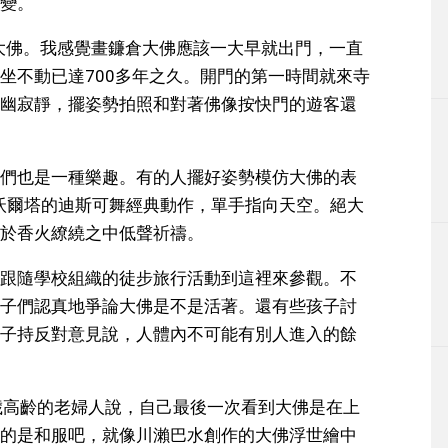
變。
倉大佛。我感覺畫鐮倉大佛應該一大早就出門，一直
坐不動已達700多年之久。開門的第一時間就來寺
幽寂靜，擺姿勢拍照和對著佛像按快門的遊客還
們也是一種樂趣。有的人擺好姿勢模仿大佛的表
拉沃爾塔的迪斯可舞經典動作，單手指向天空。絕大
於香火繚繞之中低聲祈禱。
跟隨學校組織的徒步旅行活動到這裡來參觀。不
子們認真地爭論大佛是不是活著。還有些孩子討
子持反對意見說，人體內不可能有別人進入的餘
歲高齡的老婦人說，自己最後一次看到大佛是在上
的是和服吧，就像川瀨巴水創作的大佛浮世繪中