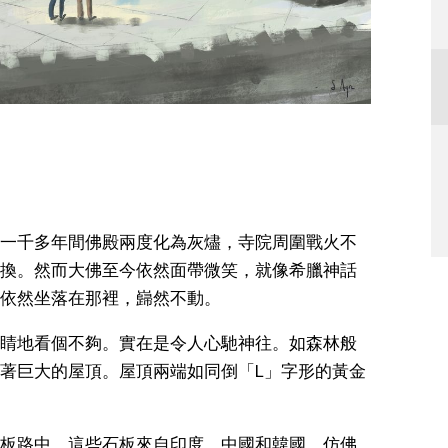
一千多年間佛殿兩度化為灰燼，寺院周圍戰火不
換。然而大佛至今依然面帶微笑，就像希臘神話
依然坐落在那裡，巋然不動。
睛地看個不夠。實在是令人心馳神往。如森林般
著巨大的屋頂。屋頂兩端如同倒「L」字形的黃金
板路中。這些石板來自印度、中國和韓國，仿佛