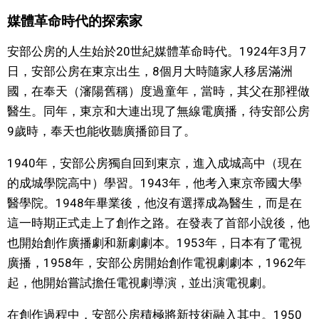
媒體革命時代的探索家
醫療健康
安部公房的人生始於20世紀媒體革命時代。1924年3月7
日，安部公房在東京出生，8個月大時隨家人移居滿洲
語言
國，在奉天（瀋陽舊稱）度過童年，當時，其父在那裡做
醫生。同年，東京和大連出現了無線電廣播，待安部公房
東京
9歲時，奉天也能收聽廣播節目了。
編輯部通知
1940年，安部公房獨自回到東京，進入成城高中（現在
的成城學院高中）學習。1943年，他考入東京帝國大學
醫學院。1948年畢業後，他沒有選擇成為醫生，而是在
這一時期正式走上了創作之路。在發表了首部小說後，他
也開始創作廣播劇和新劇劇本。1953年，日本有了電視
廣播，1958年，安部公房開始創作電視劇劇本，1962年
起，他開始嘗試擔任電視劇導演，並出演電視劇。
在創作過程中，安部公房積極將新技術融入其中。1950