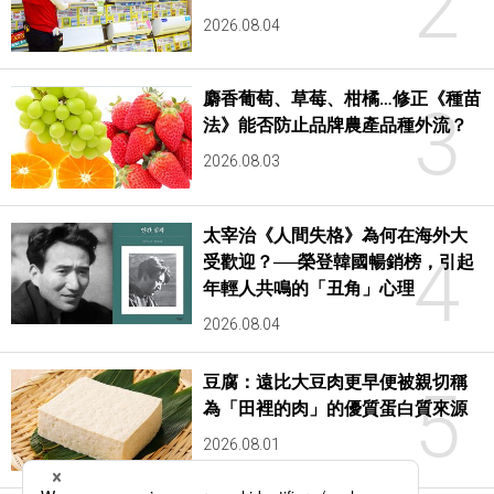
2
2026.08.04
麝香葡萄、草莓、柑橘…修正《種苗
3
法》能否防止品牌農產品種外流？
2026.08.03
太宰治《人間失格》為何在海外大
4
受歡迎？──榮登韓國暢銷榜，引起
年輕人共鳴的「丑角」心理
2026.08.04
豆腐：遠比大豆肉更早便被親切稱
5
為「田裡的肉」的優質蛋白質來源
2026.08.01