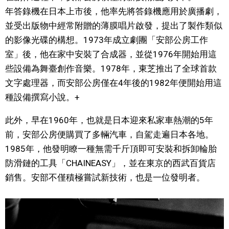
年答錄機在日本上市後，他率先將答錄機應用於廣播劇，
並受出版物中經常附贈的薄膜唱片啟發，提出了製作類似
的影像光碟的構想。1973年成立劇團「安部公房工作
室」後，他在家中安裝了合成器，並從1976年開始用這
些設備為舞臺創作音樂。1978年，東芝推出了全球首款
文字處理器，而安部公房僅在4年後的1982年便開始用這
種設備撰寫小說。+
此外，早在1960年，也就是日本迎來私家車熱潮的5年
前，安部公房便購買了多輛汽車，自駕走遍日本各地。
1985年，他發明瞭一種無需千斤頂即可安裝和拆卸輪胎
防滑鏈的工具「CHAINEASY」，並在東京的西武百貨店
銷售。安部不僅積極嘗試新技術，也是一位發明者。