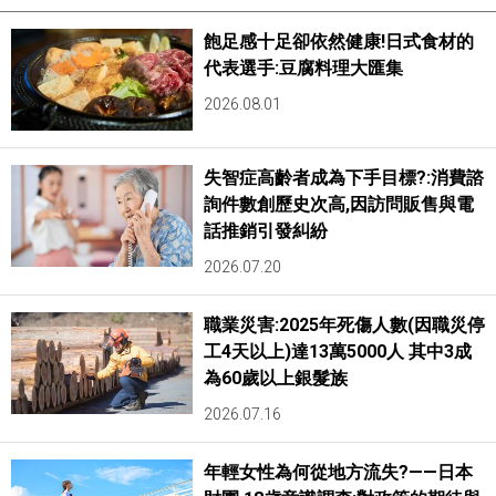
飽足感十足卻依然健康!日式食材的
代表選手:豆腐料理大匯集
2026.08.01
失智症高齡者成為下手目標?:消費諮
詢件數創歷史次高,因訪問販售與電
話推銷引發糾紛
2026.07.20
職業災害:2025年死傷人數(因職災停
工4天以上)達13萬5000人 其中3成
為60歲以上銀髮族
2026.07.16
年輕女性為何從地方流失?——日本