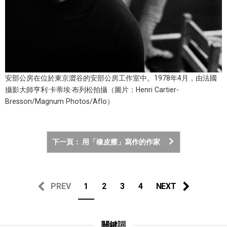
安部公房在位於東京澀谷的安部公房工作室中。1978年4月，由法國
攝影大師亨利·卡蒂埃·布列松拍攝（圖片：Henri Cartier-
Bresson/Magnum Photos/Aflo）
下一頁： 用「橡皮擦」寫作的作家
PREV
1
2
3
4
NEXT
關鍵詞