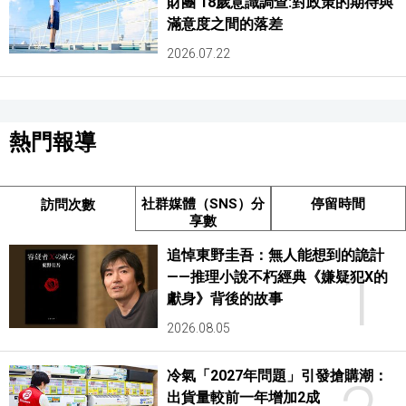
財團 18歲意識調查:對政策的期待與
滿意度之間的落差
2026.07.22
熱門報導
社群媒體（SNS）分
停留時間
訪問次數
享數
追悼東野圭吾：無人能想到的詭計
1
——推理小說不朽經典《嫌疑犯X的
獻身》背後的故事
2026.08.05
冷氣「2027年問題」引發搶購潮：
出貨量較前一年增加2成