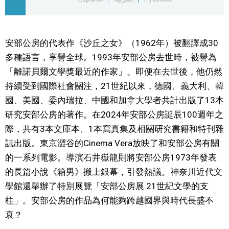
文化
安部公房的代表作《沙丘之女》（1962年）被翻譯成30
科學技術
多種語言，享譽全球。1993年安部公房去世時，被譽為
「離諾貝爾文學獎最近的作家」。即便在去世後，他仍然
生活
持續受到國際社會關注，21世紀以來，德國、義大利、韓
國、美國、委內瑞拉、中國和加拿大學者共計出版了13本
運動
研究安部公房的著作。在2024年安部公房誕辰100週年之
際，共有3本文庫本、1本寫真集及相關研究書籍和特刊雜
娛樂
誌出版。東京澀谷的Cinema Vera放映了和安部公房有關
的一系列電影。導演石井嶽龍則將安部公房1973年發表
教育
的長篇小說《箱男》搬上銀幕，引發熱議。神奈川近代文
學館還舉辦了特別展覽「安部公房展 21世紀文學的支
工作勞動
柱」。安部公房的作品為何能夠跨越國界與時代長盛不
衰？
家庭