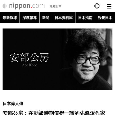
最新報導
深度報導
新聞
日本資料庫
日本指南
視覺日本
日本語
English
简体字
最新報導
Français
深度報導
Español
新聞
العربية
日本資料庫
Русский
日本偉人傳
日本指南
安部公房：在動盪時期值得一讀的先鋒派作家