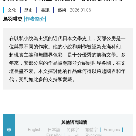
視覺日本
文化
歷史
書訊
藝術
2026.01.06
鳥羽耕史
[作者簡介]
臺灣香港
在以私小說為主流的近代日本文學史上，安部公房是一
更多
位與眾不同的作家。他的小說和劇作被認為充滿科幻、
超現實主義和無國界色彩，是十分優秀的前衛文學。多
人物訪談
official SNS
年來，安部公房的作品被翻譯並介紹到世界各國，在文
壇長盛不衰。本文探討他的作品緣何得以跨越國界和年
日本入門
代，受到如此多的支持和愛戴。
政治外交
社會
其他語言閱讀
財經
English
日本語
简体字
繁體字
Français
Español
العربية
Русский