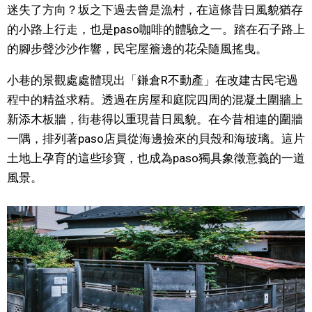
迷失了方向？坂之下過去曾是漁村，在這條昔日風貌猶存
的小路上行走，也是paso咖啡的體驗之一。踏在石子路上
醫療健康
的腳步聲沙沙作響，民宅屋簷邊的花朵隨風搖曳。
語言
小巷的景觀處處體現出「鎌倉R不動產」在改建古民宅過
程中的精益求精。透過在房屋和庭院四周的混凝土圍牆上
東京
新添木板牆，街巷得以重現昔日風貌。在今昔相連的圍牆
一隅，排列著paso店員從海邊撿來的貝殼和海玻璃。這片
編輯部通知
土地上孕育的這些珍寶，也成為paso獨具象徵意義的一道
風景。