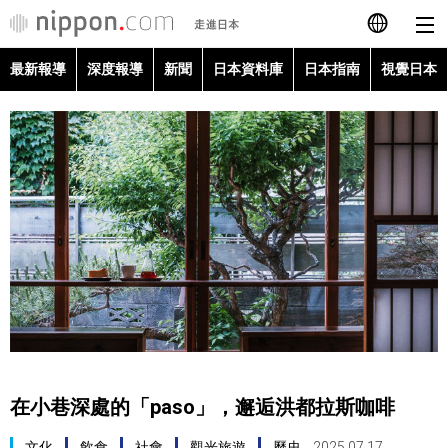
最新報導
深度報導
新聞
日本資料庫
日本指南
視覺日本
日本語
English
简体字
最新報導
Français
深度報導
Español
新聞
العربية
日本資料庫
Русский
在小巷深處的「paso」，邂逅洪都拉斯咖啡
日本指南
文化
飲食
社會
觀光旅遊
歷史
2025.07.17