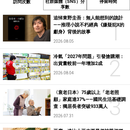
社群媒體（SNS）分
停留時間
訪問次數
享數
追悼東野圭吾：無人能想到的詭計
1
——推理小說不朽經典《嫌疑犯X的
獻身》背後的故事
2026.08.05
冷氣「2027年問題」引發搶購潮：
2
出貨量較前一年增加2成
2026.08.04
〈衰老日本〉75歲以上「老老照
3
顧」家庭達37%——國民生活基礎調
查：獨居長者突破933萬人
2026.07.31