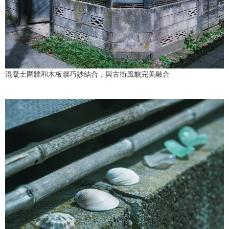
混凝土圍牆和木板牆巧妙結合，與古街風貌完美融合