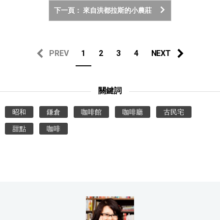
下一頁： 來自洪都拉斯的小農莊
PREV
1
2
3
4
NEXT
關鍵詞
昭和
鎌倉
咖啡館
咖啡廳
古民宅
甜點
咖啡