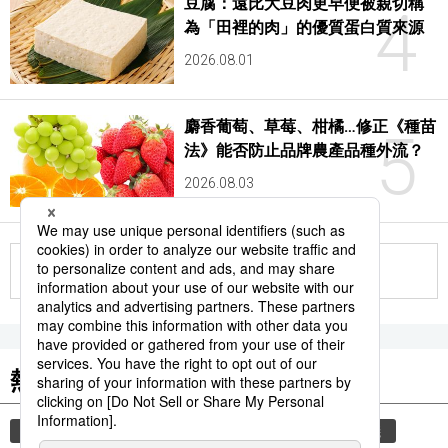
豆腐：遠比大豆肉更早便被親切稱
4
為「田裡的肉」的優質蛋白質來源
2026.08.01
麝香葡萄、草莓、柑橘…修正《種苗
5
法》能否防止品牌農產品種外流？
2026.08.03
更多
熱門關鍵詞
教育
文學
時事通信新聞
書訊
禮儀