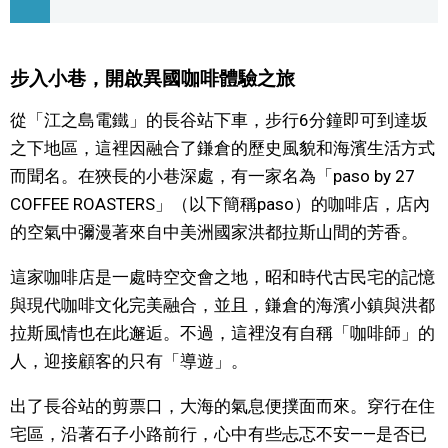
文化
步入小巷，開啟異國咖啡體驗之旅
科學技術
從「江之島電鐵」的長谷站下車，步行6分鐘即可到達坂
之下地區，這裡因融合了鎌倉的歷史風貌和海濱生活方式
生活
而聞名。在狹長的小巷深處，有一家名為「paso by 27
COFFEE ROASTERS」（以下簡稱paso）的咖啡店，店內
運動
的空氣中彌漫著來自中美洲國家洪都拉斯山間的芳香。
娛樂
這家咖啡店是一處時空交會之地，昭和時代古民宅的記憶
與現代咖啡文化完美融合，並且，鎌倉的海濱小鎮與洪都
教育
拉斯風情也在此邂逅。不過，這裡沒有自稱「咖啡師」的
人，迎接顧客的只有「導遊」。
工作勞動
出了長谷站的剪票口，大海的氣息便撲面而來。穿行在住
宅區，沿著石子小路前行，心中有些忐忑不安——是否已
家庭