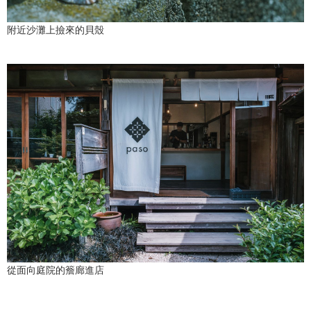
附近沙灘上撿來的貝殼
從面向庭院的簷廊進店