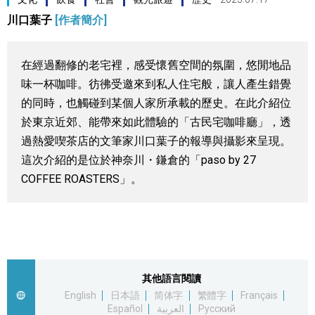
川口葉子
[作者簡介]
視覺日本
臺灣香港
在經過翻修的老宅裡，感受懷舊空間的氛圍，悠閒地品
味一杯咖啡。彷彿受邀來到私人住宅般，讓人產生錯覺
更多
的同時，也觸碰到某個人家所承載的歷史。在此介紹位
於東京近郊、能帶來如此體驗的「古民宅咖啡廳」，透
人物訪談
過熱愛喫茶店的文筆家川口葉子的報導與攝影來呈現。
official SNS
這次介紹的是位於神奈川・鎌倉的「paso by 27
COFFEE ROASTERS」。
日本入門
政治外交
社會
其他語言閱讀
English
日本語
简体字
繁體字
Français
財經
Español
العربية
Русский