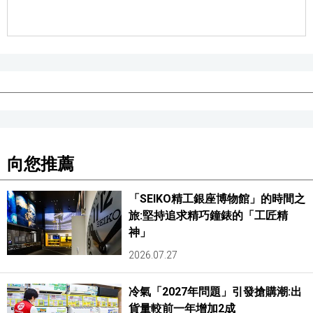
向您推薦
「SEIKO精工銀座博物館」的時間之
旅:堅持追求精巧鐘錶的「工匠精
神」
2026.07.27
冷氣「2027年問題」引發搶購潮:出
貨量較前一年增加2成