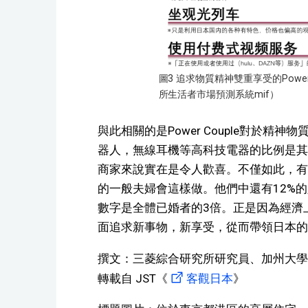
圖3 追求物質精神雙重享受的Powe
所生活者市場預測系統mif）
與此相關的是Power Couple對於
器人，無線耳機等高科技電器的比例是其
商家來說實在是令人歡喜。不僅如此，有67%
的一般夫婦會這樣做。他們中還有12%
數字是全體已婚者的3倍。正是因為經濟上精
面追求新事物，新享受，從而帶領日本的
撰文：三菱綜合研究所研究員、加州大
轉載自 JST《
客觀日本
》