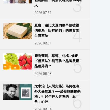
3
人
2026.07.31
豆腐：遠比大豆肉更早便被親
4
切稱為「田裡的肉」的優質蛋
白質來源
2026.08.01
麝香葡萄、草莓、柑橘…修正
5
《種苗法》能否防止品牌農產
品種外流？
2026.08.03
太宰治《人間失格》為何在海
外大受歡迎？──榮登韓國暢銷
6
榜，引起年輕人共鳴的「丑
角」心理
2026.08.04