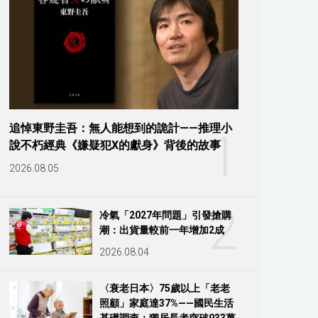
追悼東野圭吾：無人能想到的詭計——推理小
1
說不朽經典《嫌疑犯X的獻身》背後的故事
2026.08.05
2
冷氣「2027年問題」引發搶購
潮：出貨量較前一年增加2成
2026.08.04
〈衰老日本〉75歲以上「老老
照顧」家庭達37%——國民生活
基礎調查：獨居長者突破933萬