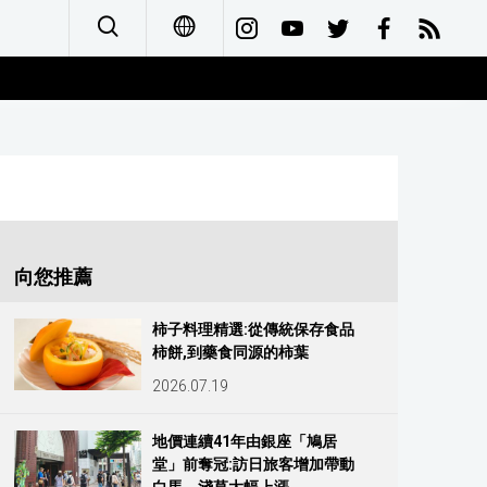
日本語
English
简体字
Français
向您推薦
Español
柿子料理精選:從傳統保存食品
柿餅,到藥食同源的柿葉
العربية
2026.07.19
Русский
地價連續41年由銀座「鳩居
堂」前奪冠:訪日旅客增加帶動