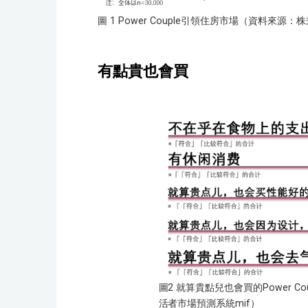
圖 1 Power Couple引領住房市場（資料來
有點貴也會買
圖2 就算貴點兒也會買的Power 
活者市場預測系統mif）