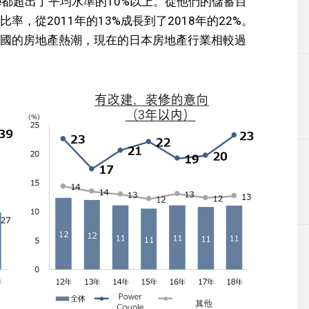
ple都超出了平均水準的10%以上。從他們的儲蓄目
，從2011年的13%成長到了2018年的22%。
國的房地產熱潮，現在的日本房地產行業相較過