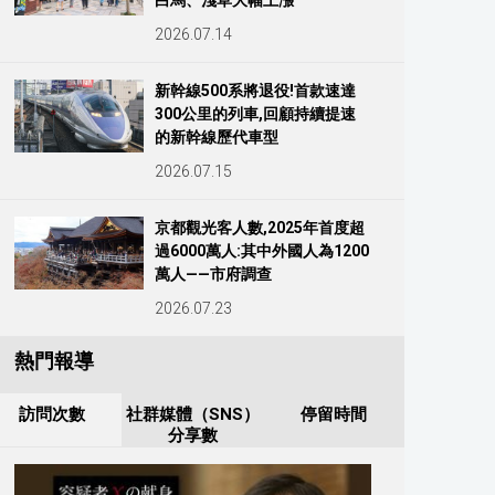
白馬、淺草大幅上漲
2026.07.14
新幹線500系將退役!首款速達
300公里的列車,回顧持續提速
的新幹線歷代車型
2026.07.15
京都觀光客人數,2025年首度超
過6000萬人:其中外國人為1200
萬人——市府調查
2026.07.23
熱門報導
訪問次數
社群媒體（SNS）
停留時間
分享數