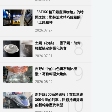
「SEIKO精工銀座博物館」的時
7
間之旅：堅持追求精巧鐘錶的
「工匠精神」
2026.07.27
8
土鍋（砂鍋）、雪平鍋：助你
輕鬆搞定多樣化美食
2026.07.31
9
吉野山中的白色鑽石無比澄
澈：葛粉料理大彙集
2026.08.02
新幹線500系將退役！首款速達
10
300公里的列車，回顧持續提速
的新幹線歷代車型