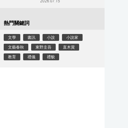
2026.07.15
熱門關鍵詞
文學
書訊
小說
小說家
文藝春秋
東野圭吾
直木賞
教育
禮儀
禮貌