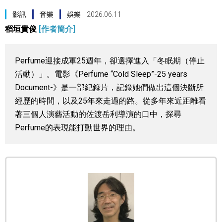
視覺日本
影訊
音樂
娛樂
2026.06.11
稻垣貴俊
[作者簡介]
臺灣香港
Perfume迎接成軍25週年，卻選擇進入「冬眠期（停止
更多
活動）」。電影《Perfume “Cold Sleep”-25 years
Document-》是一部紀錄片，記錄她們做出這個決斷所
人物訪談
經歷的時間，以及25年來走過的路。從多年來近距離看
official SNS
著三個人演藝活動的佐渡岳利導演的口中，探尋
日本入門
Perfume的表現能打動世界的理由。
政治外交
社會
財經