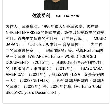
文化
佐渡岳利
SADO Taketoshi
科學技術
製作人、電影導演。1990年進入NHK電視臺。現在是
NHK ENTERPRISES的高階主管。製作以音樂為主的娛樂
生活
節目。過去主要負責的節目有「紅白歌合戰」、「MUSIC
JAPAN」、「schola：坂本龍一 音樂學校」、「岩井俊
二的電影實驗室」、「E舞蹈學院」等。執導Perfume的
運動
第一部電影《WE ARE Perfume – WORLD TOUR 3rd
DOCUMENT》（2015年）。其他紀錄片作品有細野晴臣
娛樂
的《搖滾師匠：細野晴臣》（2019年）、《SAYONARA
AMERICA》（2021年），與LiSA的《LiSA：又是美好的
教育
一天》（2022/NETFLIX），還有團團轉樂團的《團團轉
的電影》（2023年）等。2026年執導《Perfume “Cold
Sleep”-25 years Document-》。
工作勞動
家庭