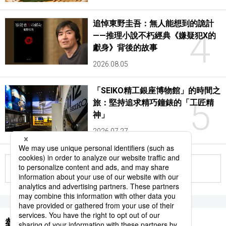
追悼東野圭吾：無人能想到的詭計
4
——推理小說不朽經典《嫌疑犯X的
獻身》背後的故事
2026.08.05
「SEIKO精工銀座博物館」的時間之
5
旅：堅持追求精巧鐘錶的「工匠精
神」
2026.07.27
更多
熱門關鍵詞