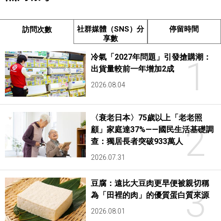
社群媒體（SNS）分
停留時間
訪問次數
享數
冷氣「2027年問題」引發搶購潮：
1
出貨量較前一年增加2成
2026.08.04
〈衰老日本〉75歲以上「老老照
2
顧」家庭達37%——國民生活基礎調
查：獨居長者突破933萬人
2026.07.31
豆腐：遠比大豆肉更早便被親切稱
3
為「田裡的肉」的優質蛋白質來源
2026.08.01