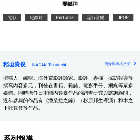
關鍵詞
電影
紀錄片
Perfume
流行音樂
JPOP
稻垣貴俊
簡介與署名文章
INAGAKI Takatoshi
撰稿人、編輯。海外電影評論家。影評、專欄、採訪報導等
撰寫內容多元，刊登在書籍、雜誌、電影手冊、網媒等眾多
媒體。同時擔任日本國內舞臺作品的調查研究與諮詢顧問，
近年參與的作品有《潘朵拉之鐘》（杉原邦生導演）和木之
下歌舞伎等作品。
系列報導