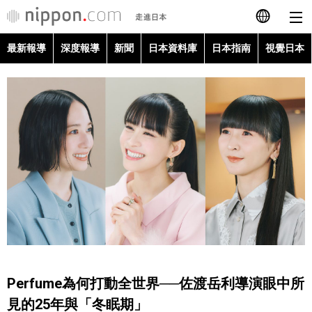
最新報導
深度報導
新聞
日本資料庫
日本指南
視覺日本
日本語
English
简体字
最新報導
Français
深度報導
Español
新聞
العربية
日本資料庫
Русский
Perfume為何打動全世界──佐渡岳利導演眼中所
日本指南
見的25年與「冬眠期」