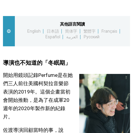
醫療健康
其他語言閱讀
語言
English
日本語
简体字
繁體字
Français
Español
العربية
Русский
東京
導演也不知道的「冬眠期」
編輯部通知
開始用鏡頭記錄Perfume是在她
們三人前往美國柯契拉音樂節
表演的2019年。這個企畫當初
會開始推動，是為了在成軍20
週年的2020年製作新的紀錄
片。
佐渡導演回顧當時的事，說