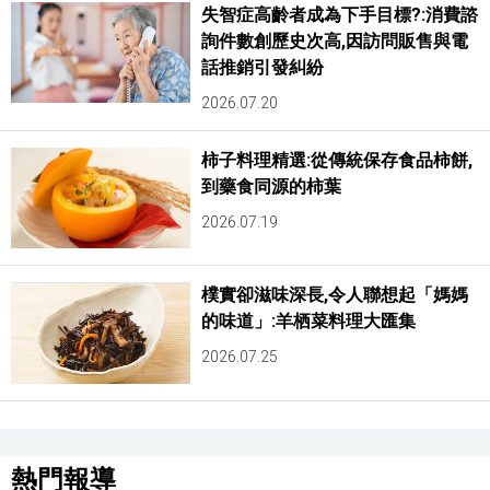
失智症高齡者成為下手目標?:消費諮
詢件數創歷史次高,因訪問販售與電
話推銷引發糾紛
2026.07.20
柿子料理精選:從傳統保存食品柿餅,
到藥食同源的柿葉
2026.07.19
樸實卻滋味深長,令人聯想起「媽媽
的味道」:羊栖菜料理大匯集
2026.07.25
熱門報導