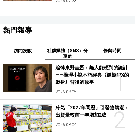
2026.07.23
熱門報導
社群媒體（SNS）分
停留時間
訪問次數
享數
追悼東野圭吾：無人能想到的詭計
1
——推理小說不朽經典《嫌疑犯X的
獻身》背後的故事
2026.08.05
冷氣「2027年問題」引發搶購潮：
2
出貨量較前一年增加2成
2026.08.04