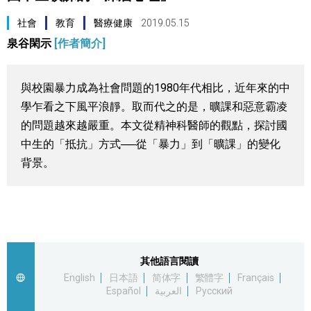
視覺日本
社會
教育
醫療健康
2019.05.15
泉谷閑示
[作者簡介]
臺灣香港
與校園暴力成為社會問題的1980年代相比，近年來的中
更多
學乍看之下風平浪靜。取而代之的是，曠課和惡意霸凌
的問題越來越嚴重。本文從精神科醫師的觀點，探討國
人物訪談
official SNS
中生的「抵抗」方式──從「暴力」到「曠課」的變化
背景。
日本入門
政治外交
社會
其他語言閱讀
English
日本語
简体字
繁體字
Français
Español
العربية
Русский
財經