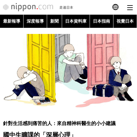
最新報導
深度報導
新聞
日本資料庫
日本指南
視覺日本
日本語
English
简体字
最新報導
Français
深度報導
Español
新聞
العربية
日本資料庫
Русский
針對生活感到痛苦的人：來自精神科醫生的小小建議
日本指南
國中生曠課的「深層心理」