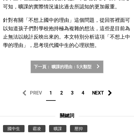
可知，曠課的實際情況遠比過去所認知的更加嚴重。
醫療健康
針對有關「不想上國中的理由」這個問題，從回答裡面可
以知道孩子們對學校抱持極為複雜的想法，這些是目前為
語言
止無法以統計反映出來的。本文特別分析這項「不想上中
學的理由」，思考現代國中生的心理狀態。
東京
編輯部通知
下一頁： 曠課的理由：5大類型
PREV
1
2
3
4
NEXT
關鍵詞
國中生
霸凌
曠課
壓抑