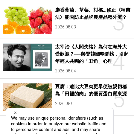
麝香葡萄、草莓、柑橘…修正《種苗
3
法》能否防止品牌農產品種外流？
2026.08.03
太宰治《人間失格》為何在海外大
4
受歡迎？──榮登韓國暢銷榜，引起
年輕人共鳴的「丑角」心理
2026.08.04
豆腐：遠比大豆肉更早便被親切稱
5
為「田裡的肉」的優質蛋白質來源
2026.08.01
更多