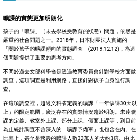
文化
曠課的實態更加明朗化
科學技術
孩子的「曠課」（未去學校受教育的狀態）問題，依然是
嚴重的社會問題之一。2018年，日本財團法人實施的
生活
「關於孩子的曠課傾向的實態調査」(2018.12.12)，為這
個問題提供了重要的思考方向。
運動
不同於過去文部科學省是透過教育委員會針對學校方面做
調查，這項調查是利用網路，直接針對孩子自身進行調
娛樂
查。
教育
在這項調査裡，超過文科省定義的曠課「一年缺課30天以
上」的限定範圍，廣泛存在的實際情況趨於明朗。未達曠
工作勞動
課的定義、教室外上課、部分上課、假面上課等，到目前
為止統計調查不曾深入的「曠課予備軍」也包含在內。在
家庭
比率上，甚至是狹義的曠課人數33萬人的大約3倍。由此