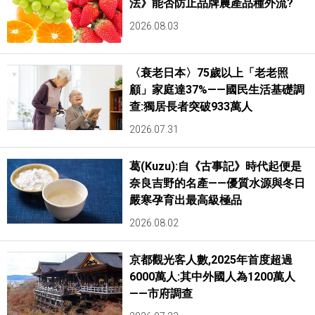
法》能否防止品牌農產品種外流?
2026.08.03
〈衰老日本〉75歲以上「老老照
顧」家庭達37%——國民生活基礎調
查:獨居長者突破933萬人
2026.07.31
葛(Kuzu):自《古事記》時代起便是
奈良吉野的名產——優質水源與冬日
嚴寒孕育出最高級極品
2026.08.02
京都觀光客人數,2025年首度超過
6000萬人:其中外國人為1200萬人
——市府調查