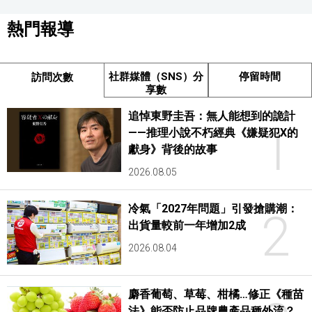
熱門報導
社群媒體（SNS）分
停留時間
訪問次數
享數
追悼東野圭吾：無人能想到的詭計
1
——推理小說不朽經典《嫌疑犯X的
獻身》背後的故事
2026.08.05
冷氣「2027年問題」引發搶購潮：
2
出貨量較前一年增加2成
2026.08.04
麝香葡萄、草莓、柑橘…修正《種苗
法》能否防止品牌農產品種外流？