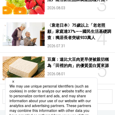
3
2026.08.03
〈衰老日本〉75歲以上「老老照
4
顧」家庭達37%——國民生活基礎調
查：獨居長者突破933萬人
2026.07.31
豆腐：遠比大豆肉更早便被親切稱
5
為「田裡的肉」的優質蛋白質來源
2026.08.01
更多