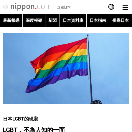
最新報導
深度報導
新聞
日本資料庫
日本指南
視覺日本
日本語
English
简体字
最新報導
Français
深度報導
Español
新聞
العربية
日本資料庫
Русский
日本LGBT的現狀
日本指南
LGBT，不為人知的一面