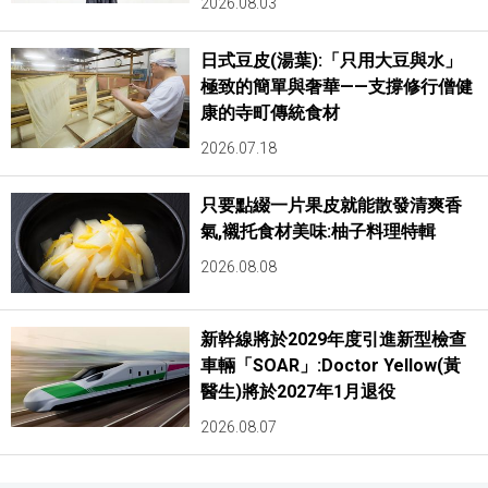
2026.08.03
日式豆皮(湯葉):「只用大豆與水」
極致的簡單與奢華——支撐修行僧健
康的寺町傳統食材
2026.07.18
只要點綴一片果皮就能散發清爽香
氣,襯托食材美味:柚子料理特輯
2026.08.08
新幹線將於2029年度引進新型檢查
車輛「SOAR」:Doctor Yellow(黃
醫生)將於2027年1月退役
2026.08.07