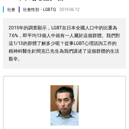
視覺日本
社會
社會性別・LGBTQ
2019.06.12
臺灣香港
2015年的調查顯示，LGBT在日本全國人口中的比重為
7.6%，即平均13個人中就有一人屬於這個群體。我們對
更多
這1/13的群體了解多少呢？從事LGBT心理諮詢工作的
精神科醫生針間克己先生為我們講述了這個群體的生活
人物訪談
艱辛。
official SNS
日本入門
政治外交
社會
財經