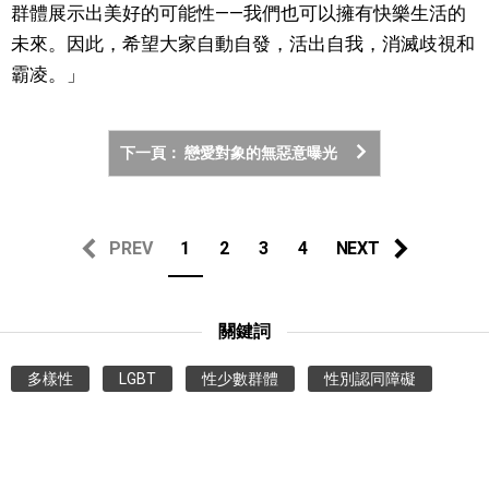
群體展示出美好的可能性——我們也可以擁有快樂生活的
未來。因此，希望大家自動自發，活出自我，消滅歧視和
霸凌。」
下一頁： 戀愛對象的無惡意曝光
PREV
1
2
3
4
NEXT
關鍵詞
多樣性
LGBT
性少數群體
性別認同障礙