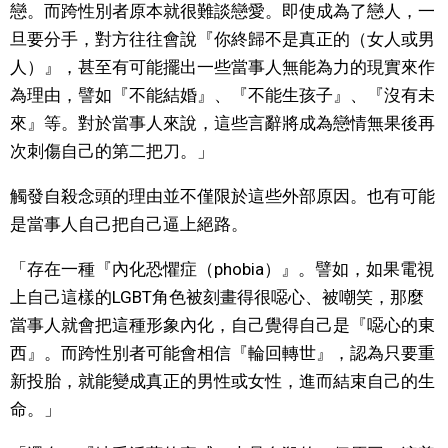
戀。而跨性別者原本就很難談戀愛。即使成為了戀人，一
旦要分手，對方往往會說『你終歸不是真正的（女人或男
人）』，甚至有可能擺出一些當事人無能為力的現實來作
為理由，譬如『不能結婚』、『不能生孩子』、『沒有未
來』等。對於當事人來說，這些言辭將成為戀情無果後再
次刺傷自己的第二把刀。」
觸發自殺念頭的理由並不僅限於這些外部原因。也有可能
是當事人自己把自己逼上絕路。
「存在一種『內化恐懼症（phobia）』。譬如，如果電視
上自己這樣的LGBT角色被刻畫得很噁心、被嘲笑，那麼
當事人就會把這種形象內化，自己覺得自己是『噁心的東
西』。而跨性別者可能會相信『輪回轉世』，認為只要重
新投胎，就能變成真正的男性或女性，進而結束自己的生
命。」