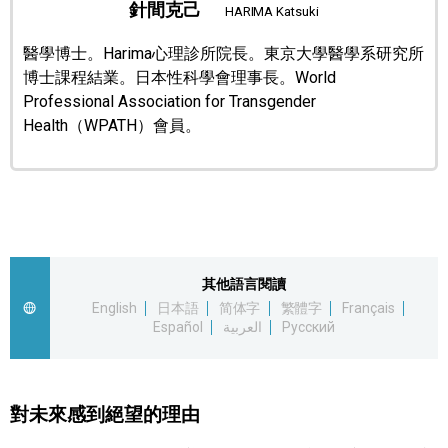
針間克己
HARIMA Katsuki
文化
醫學博士。Harima心理診所院長。東京大學醫學系研究所
博士課程結業。日本性科學會理事長。World
科學技術
Professional Association for Transgender
Health（WPATH）會員。
生活
運動
娛樂
其他語言閱讀
English
日本語
简体字
繁體字
Français
教育
Español
العربية
Русский
工作勞動
對未來感到絕望的理由
家庭