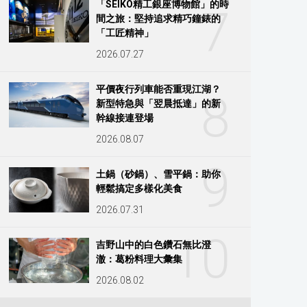
「SEIKO精工銀座博物館」的時
7
間之旅：堅持追求精巧鐘錶的
「工匠精神」
2026.07.27
平價夜行列車能否重現江湖？
8
新型特急與「翌晨抵達」的新
幹線接連登場
2026.08.07
9
土鍋（砂鍋）、雪平鍋：助你
輕鬆搞定多樣化美食
2026.07.31
10
吉野山中的白色鑽石無比澄
澈：葛粉料理大彙集
2026.08.02