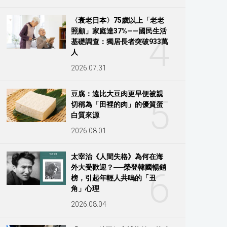
〈衰老日本〉75歲以上「老老
照顧」家庭達37%——國民生活
4
基礎調查：獨居長者突破933萬
人
2026.07.31
豆腐：遠比大豆肉更早便被親
5
切稱為「田裡的肉」的優質蛋
白質來源
2026.08.01
太宰治《人間失格》為何在海
外大受歡迎？──榮登韓國暢銷
6
榜，引起年輕人共鳴的「丑
角」心理
2026.08.04