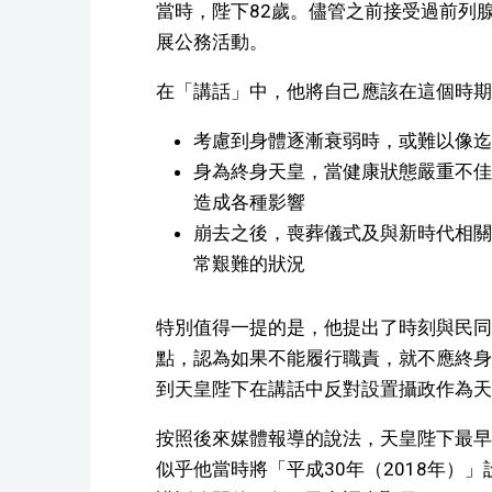
當時，陛下82歲。儘管之前接受過前列
展公務活動。
在「講話」中，他將自己應該在這個時期
考慮到身體逐漸衰弱時，或難以像迄
身為終身天皇，當健康狀態嚴重不佳
造成各種影響
崩去之後，喪葬儀式及與新時代相關
常艱難的狀況
特別值得一提的是，他提出了時刻與民同
點，認為如果不能履行職責，就不應終身
到天皇陛下在講話中反對設置攝政作為天
按照後來媒體報導的說法，天皇陛下最早
似乎他當時將「平成30年（2018年）