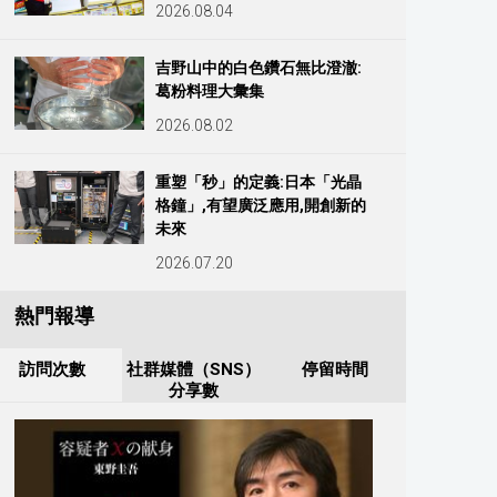
2026.08.04
吉野山中的白色鑽石無比澄澈:
葛粉料理大彙集
2026.08.02
重塑「秒」的定義:日本「光晶
格鐘」,有望廣泛應用,開創新的
未來
2026.07.20
熱門報導
訪問次數
社群媒體（SNS）
停留時間
分享數