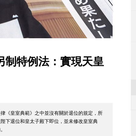
生活
運動
東京
編輯部通知
另制特例法：實現天皇
法律《皇室典範》之中並沒有關於退位的規定，所
皇陛下退位和皇太子殿下即位，並未修改皇室典
的。