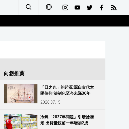
日本語
English
简体字
Français
向您推薦
Español
「日之丸」的起源:源自古代太
陽信仰,法制化至今未滿30年
العربية
2026.07.15
Русский
冷氣「2027年問題」引發搶購
潮:出貨量較前一年增加2成