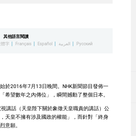
其他語言閱讀
繁體字
Français
Español
العربية
Русский
於2016年7月13日晚間。NHK新聞節目發佈一
「希望數年之內傳位」，瞬間撼動了整個日本。
電視講話（天皇陛下關於象徵天皇職責的講話）公
，天皇不擁有涉及國政的權能」，而針對「終身
烈意願。