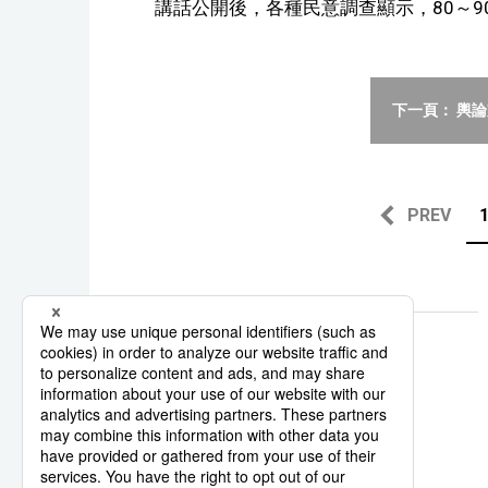
講話公開後，各種民意調查顯示，80～9
下一頁： 輿
PREV
皇室
天皇
生前退位