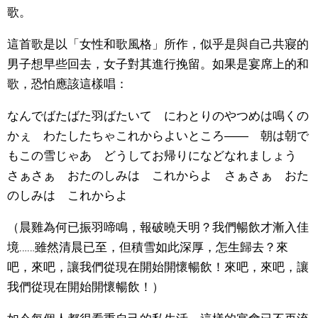
歌。
這首歌是以「女性和歌風格」所作，似乎是與自己共寢的
男子想早些回去，女子對其進行挽留。如果是宴席上的和
歌，恐怕應該這樣唱：
なんでばたばた羽ばたいて にわとりのやつめは鳴くの
かぇ わたしたちゃこれからよいところ―― 朝は朝で
もこの雪じゃあ どうしてお帰りになどなれましょう
さぁさぁ おたのしみは これからよ さぁさぁ おた
のしみは これからよ
（晨雞為何已振羽啼鳴，報破曉天明？我們暢飲才漸入佳
境……雖然清晨已至，但積雪如此深厚，怎生歸去？來
吧，來吧，讓我們從現在開始開懷暢飲！來吧，來吧，讓
我們從現在開始開懷暢飲！）