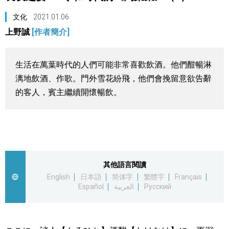
視覺日本
文化
2021.01.06
上野誠
[作者簡介]
臺灣香港
生活在萬葉時代的人們可能非常喜歡飲酒。他們酣暢淋
更多
漓地飲酒、作歌。門外雪花紛飛，他們會挽留意欲告辭
的客人，賓主繼續開懷暢飲。
人物訪談
official SNS
日本入門
政治外交
其他語言閱讀
English
日本語
简体字
繁體字
Français
Español
العربية
Русский
社會
財經