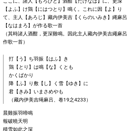
ここに、諸人【もろひと】酒酣【たけなは】に、更深
【よふ】け鶏【にはつとり】鳴く。これに因【よ】り
文化
て、主人【あろじ】藏内伊美吉【くらのいみき】縄麻呂
【なはまろ】が作る歌一首
科學技術
（其時諸人酒酣，更深雞鳴。因此主人藏內伊美吉繩麻呂
作歌一首）
生活
打【う】ち羽振【はふ】き
運動
鶏【とり】は鳴【な】くとも
かくばかり
娛樂
降【ふ】り敷【し】く雪【ゆき】に
君【きみ】いまさめやも
教育
（藏内伊美吉绳麻吕、卷19之4233）
工作勞動
晨雞振羽啼鳴
報破曉天明
家庭
積雪如此之深