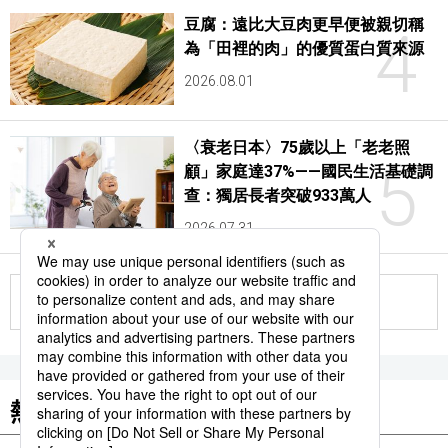
豆腐：遠比大豆肉更早便被親切稱
4
為「田裡的肉」的優質蛋白質來源
2026.08.01
〈衰老日本〉75歲以上「老老照
5
顧」家庭達37%——國民生活基礎調
查：獨居長者突破933萬人
2026.07.31
更多
熱門關鍵詞