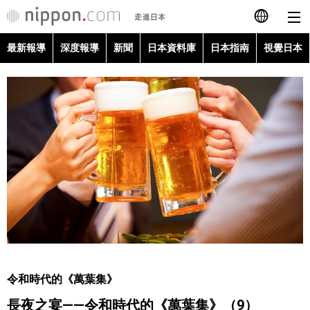
最新報導
深度報導
新聞
日本資料庫
日本指南
視覺日本
日本語
English
简体字
最新報導
Français
深度報導
Español
新聞
العربية
日本資料庫
Русский
令和時代的《萬葉集》
日本指南
長夜之宴——令和時代的《萬葉集》（9）