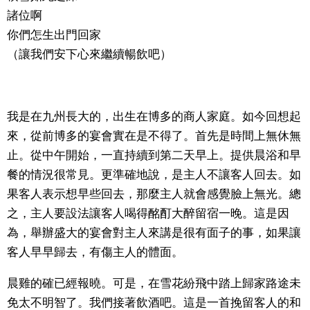
諸位啊
醫療健康
你們怎生出門回家
（讓我們安下心來繼續暢飲吧）
語言
東京
我是在九州長大的，出生在博多的商人家庭。如今回想起
來，從前博多的宴會實在是不得了。首先是時間上無休無
編輯部通知
止。從中午開始，一直持續到第二天早上。提供晨浴和早
餐的情況很常見。更準確地說，是主人不讓客人回去。如
果客人表示想早些回去，那麼主人就會感覺臉上無光。總
之，主人要設法讓客人喝得酩酊大醉留宿一晚。這是因
為，舉辦盛大的宴會對主人來講是很有面子的事，如果讓
客人早早歸去，有傷主人的體面。
晨雞的確已經報曉。可是，在雪花紛飛中踏上歸家路途未
免太不明智了。我們接著飲酒吧。這是一首挽留客人的和