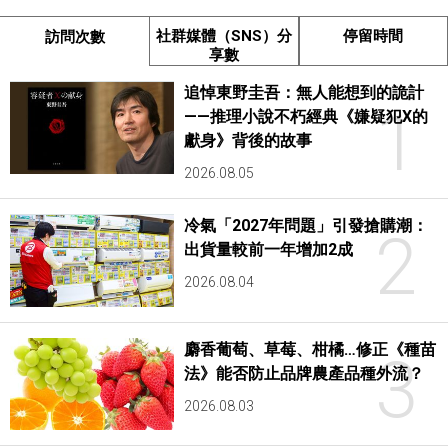
社群媒體（SNS）分
停留時間
訪問次數
享數
追悼東野圭吾：無人能想到的詭計
1
——推理小說不朽經典《嫌疑犯X的
獻身》背後的故事
2026.08.05
冷氣「2027年問題」引發搶購潮：
2
出貨量較前一年增加2成
2026.08.04
麝香葡萄、草莓、柑橘…修正《種苗
3
法》能否防止品牌農產品種外流？
2026.08.03