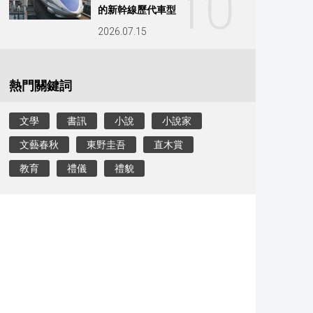
10
的新幹線歷代車型
2026.07.15
熱門關鍵詞
文學
書訊
小說
小說家
文藝春秋
東野圭吾
直木賞
教育
禮儀
禮貌