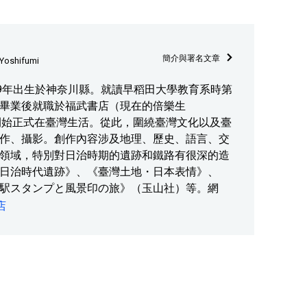
簡介與署名文章
Yoshifumi
69年出生於神奈川縣。就讀早稻田大學教育系時第
畢業後就職於福武書店（現在的倍樂生
97年開始正式在臺灣生活。從此，圍繞臺灣文化以及臺
作、攝影。創作內容涉及地理、歷史、語言、交
領域，特別對日治時期的遺跡和鐵路有很深的造
日治時代遺跡》、《臺灣土地・日本表情》、
駅スタンプと風景印の旅》（玉山社）等。網
店