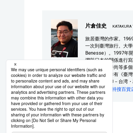
片倉佳史
KATAKURA 
旅居臺灣的作家。19
一次到臺灣旅行。大學
Benesse）。19
灣與日本的關係進行寫
通、溫泉、時尚等多個
詣。主要著作有《臺灣
《臺灣風景印－台湾・
站：
臺灣特搜百貨
系列報導