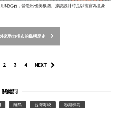
分採用硓𥑮石，營造出優美氛圍。據說設計時是以龍宮為意象
多外來勢力擺布的島嶼歷史
2
3
4
NEXT
關鍵詞
期
離島
台灣海峽
澎湖群島