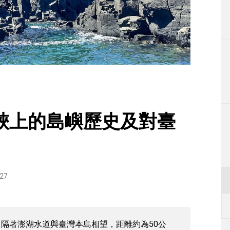
生活
運動
東京
編輯部通知
峽上的島嶼歷史及對臺
.27
隔著澎湖水道與臺灣本島相望，距離約為50公