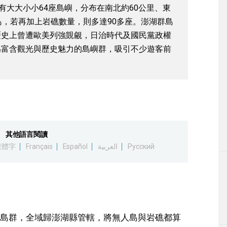
有大大小小64座島嶼，分布在南北約60公里、東
島，若再加上岩礁數量，則多達90多座。澎湖群島
歷史上曾遭歐美列強覬覦，日治時代及國民黨政權
為富含觀光與歷史魅力的島嶼群，吸引不少遊客前
其他語言閱讀
繁體字
Français
Español
العربية
Русский
島群，全域歸澎湖縣管轄，將無人島與岩礁都算