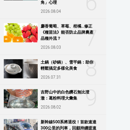
6
角」心理
2026.08.04
麝香葡萄、草莓、柑橘…修正
7
《種苗法》能否防止品牌農產
品種外流？
2026.08.03
8
土鍋（砂鍋）、雪平鍋：助你
輕鬆搞定多樣化美食
2026.07.31
9
吉野山中的白色鑽石無比澄
澈：葛粉料理大彙集
2026.08.02
新幹線500系將退役！首款速達
300公里的列車，回顧持續提速