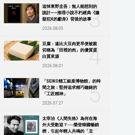
追悼東野圭吾：無人能想到的
3
詭計——推理小說不朽經典《嫌
疑犯X的獻身》背後的故事
2026.08.05
豆腐：遠比大豆肉更早便被親
4
切稱為「田裡的肉」的優質蛋
白質來源
2026.08.01
「SEIKO精工銀座博物館」的時
5
間之旅：堅持追求精巧鐘錶的
「工匠精神」
2026.07.27
太宰治《人間失格》為何在海
外大受歡迎？──榮登韓國暢銷
榜，引起年輕人共鳴的「丑