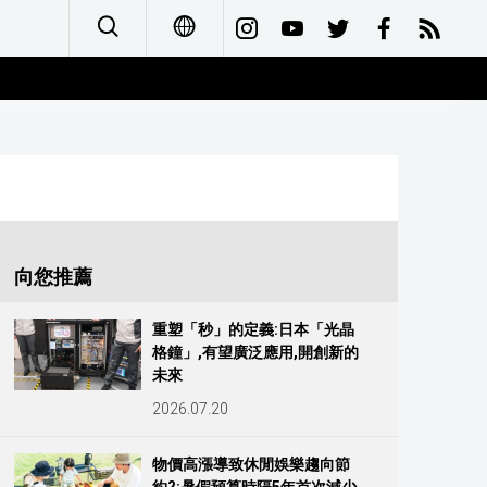
日本語
English
简体字
Français
向您推薦
Español
重塑「秒」的定義:日本「光晶
格鐘」,有望廣泛應用,開創新的
العربية
未來
2026.07.20
Русский
物價高漲導致休閒娛樂趨向節