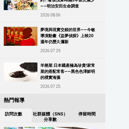
約?:暑假預算時隔5年首次減少
——明治安田生命調查
2026.08.06
夢境與現實交錯的世界——今敏
導演動畫《盜夢偵探》上映20
週年仍歷久彌新
2026.07.29
羊栖菜:日本國產極為珍貴!家常
菜的搭配常客——黑色色澤鮮明
的樸實海藻
2026.07.25
熱門報導
訪問次數
社群媒體（SNS）
停留時間
分享數