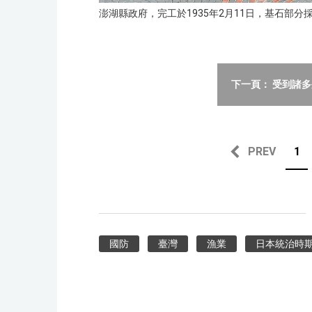
澎湖縣政府，完工於1935年2月11日，基石部
下一頁： 受到諸
PREV
1
國防
臺灣
漁業
日本統治時