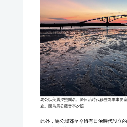
馬公以美麗夕照聞名。於日治時代修整為軍事要塞，
處。圖為馬公觀音亭夕照
此外，馬公城郊至今留有日治時代設立的