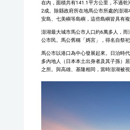
在內，面積共有141.1平方公里，不過
2成。除縣政府所在地馬公市所處的澎湖
安島、七美嶼等島嶼，這些島嶼皆具有複
澎湖最大城市馬公市人口約6萬多人，而
公市民。馬公舊稱「媽宮」，得名自祭祀
馬公市以港口為中心發展起來。日治時代
多內地人（日本本土出身者及其子孫）居
之所。與高雄、基隆相同，當時澎湖被視