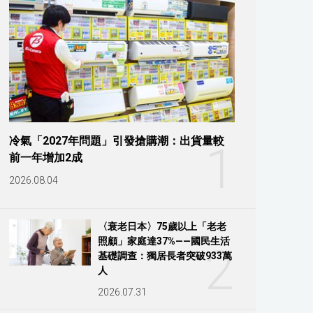
冷氣「2027年問題」引發搶購潮：出貨量較
1
前一年增加2成
2026.08.04
〈衰老日本〉75歲以上「老老
照顧」家庭達37%——國民生活
2
基礎調查：獨居長者突破933萬
人
2026.07.31