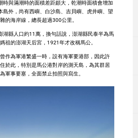
乾潮時與滿潮時的面積差距頗大，乾潮時面積會增加
本島外，尚有西嶼、白沙島、吉貝嶼、虎井嶼、望
雜的海岸線，總長超過300公里。
澎湖縣人口約11萬，換句話說，澎湖縣民泰半為馬
媽祖的澎湖天后宮，1921年才改稱馬公。
曾作為軍港繁盛一時，設有海軍要港部，因此許
住於此，特別是馬公港對岸的測天島，為其群居
為軍事要塞，全面禁止拍照與寫生。