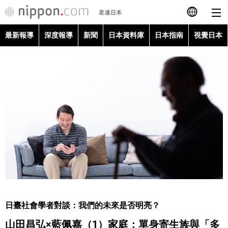
最新報導
深度報導
新聞
日本資料庫
日本指南
視覺日本
日本語
English
简体字
最新報導
Français
深度報導
Español
新聞
العربية
日本資料庫
Русский
日臺社會學者對談：我們的未來是否明亮？
日本指南
山田昌弘×藍佩嘉（1）家庭：單身寄生族與「多