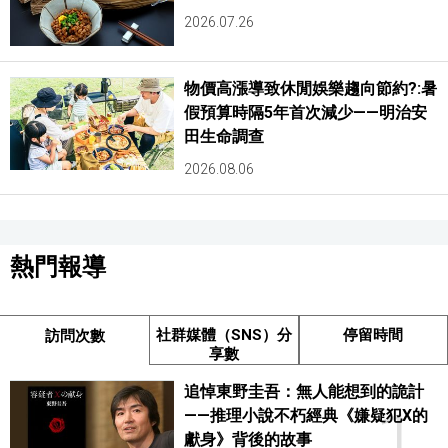
2026.07.26
物價高漲導致休閒娛樂趨向節約?:暑
假預算時隔5年首次減少——明治安
田生命調查
2026.08.06
熱門報導
社群媒體（SNS）分
停留時間
訪問次數
享數
追悼東野圭吾：無人能想到的詭計
1
——推理小說不朽經典《嫌疑犯X的
獻身》背後的故事