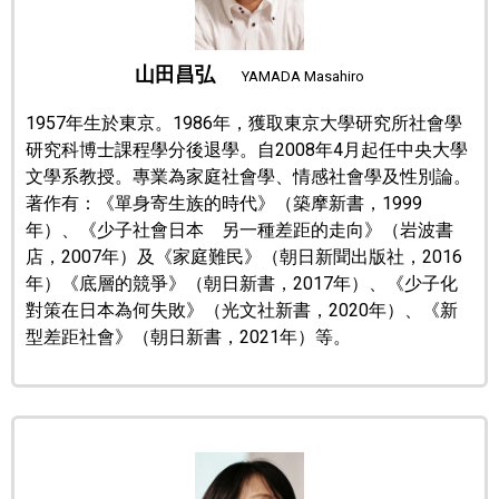
文化
山田昌弘
YAMADA Masahiro
科學技術
1957年生於東京。1986年，獲取東京大學研究所社會學
研究科博士課程學分後退學。自2008年4月起任中央大學
生活
文學系教授。專業為家庭社會學、情感社會學及性別論。
著作有：《單身寄生族的時代》（築摩新書，1999
年）、《少子社會日本 另一種差距的走向》（岩波書
運動
店，2007年）及《家庭難民》（朝日新聞出版社，2016
年）《底層的競爭》（朝日新書，2017年）、《少子化
娛樂
對策在日本為何失敗》（光文社新書，2020年）、《新
型差距社會》（朝日新書，2021年）等。
教育
工作勞動
家庭