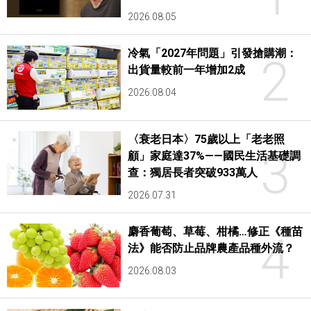
2026.08.05
冷氣「2027年問題」引發搶購潮：
2
出貨量較前一年增加2成
2026.08.04
〈衰老日本〉75歲以上「老老照
3
顧」家庭達37%——國民生活基礎調
查：獨居長者突破933萬人
2026.07.31
麝香葡萄、草莓、柑橘…修正《種苗
4
法》能否防止品牌農產品種外流？
2026.08.03