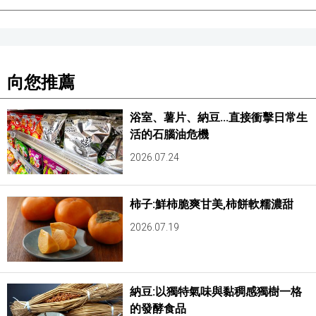
向您推薦
浴室、薯片、納豆...直接衝擊日常生
活的石腦油危機
2026.07.24
柿子:鮮柿脆爽甘美,柿餅軟糯濃甜
2026.07.19
納豆:以獨特氣味與黏稠感獨樹一格
的發酵食品