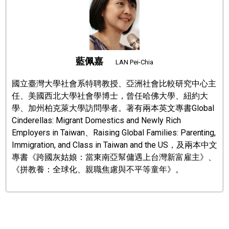
醫療健康
語言
藍佩嘉
LAN Pei-Chia
東京
國立臺灣大學社會系特聘教授、亞洲社會比較研究中心主
任、美國西北大學社會學博士，曾任哈佛大學、紐約大
學、加州柏克萊大學訪問學者。著有兩本英文專書Global
編輯部通知
Cinderellas: Migrant Domestics and Newly Rich
Employers in Taiwan、Raising Global Families: Parenting,
Immigration, and Class in Taiwan and the US，及兩本中文
專書《跨國灰姑娘：當東南亞幫傭遇上台灣新富雇主》、
《拼教養：全球化、親職焦慮與不平等童年》。