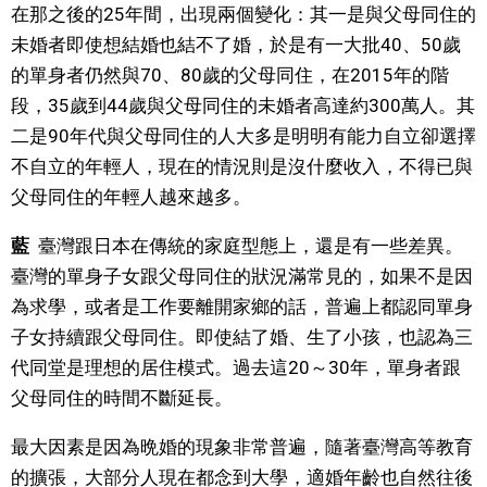
在那之後的25年間，出現兩個變化：其一是與父母同住的
未婚者即使想結婚也結不了婚，於是有一大批40、50歲
的單身者仍然與70、80歲的父母同住，在2015年的階
段，35歲到44歲與父母同住的未婚者高達約300萬人。其
二是90年代與父母同住的人大多是明明有能力自立卻選擇
不自立的年輕人，現在的情況則是沒什麼收入，不得已與
父母同住的年輕人越來越多。
藍
臺灣跟日本在傳統的家庭型態上，還是有一些差異。
臺灣的單身子女跟父母同住的狀況滿常見的，如果不是因
為求學，或者是工作要離開家鄉的話，普遍上都認同單身
子女持續跟父母同住。即使結了婚、生了小孩，也認為三
代同堂是理想的居住模式。過去這20～30年，單身者跟
父母同住的時間不斷延長。
最大因素是因為晩婚的現象非常普遍，隨著臺灣高等教育
的擴張，大部分人現在都念到大學，適婚年齡也自然往後