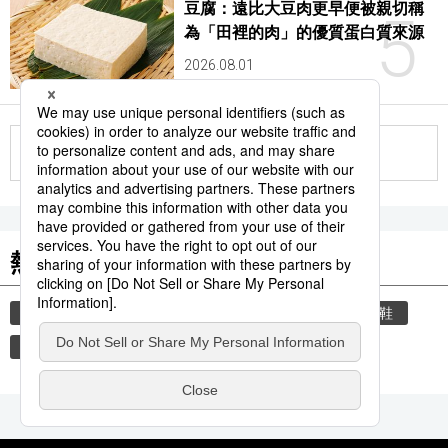
豆腐：遠比大豆肉更早便被親切稱
5
為「田裡的肉」的優質蛋白質來源
2026.08.01
更多
熱門關鍵詞
教育
禮儀
禮貌
住宅
玄關
脫鞋
歷史
運動
臺灣
時尚