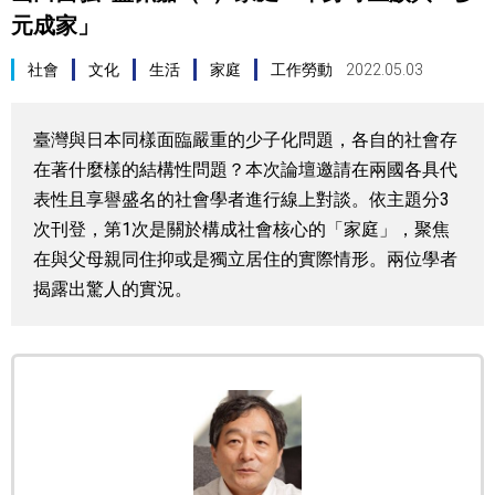
元成家」
視覺日本
社會
文化
生活
家庭
工作勞動
2022.05.03
臺灣香港
臺灣與日本同樣面臨嚴重的少子化問題，各自的社會存
更多
在著什麼樣的結構性問題？本次論壇邀請在兩國各具代
表性且享譽盛名的社會學者進行線上對談。依主題分3
人物訪談
official SNS
次刊登，第1次是關於構成社會核心的「家庭」，聚焦
在與父母親同住抑或是獨立居住的實際情形。兩位學者
日本入門
揭露出驚人的實況。
政治外交
社會
財經