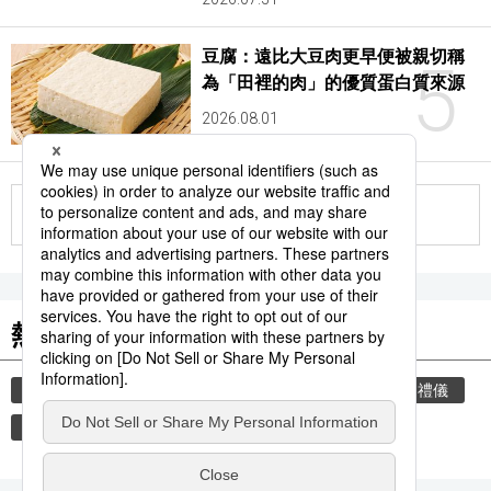
豆腐：遠比大豆肉更早便被親切稱
5
為「田裡的肉」的優質蛋白質來源
2026.08.01
更多
熱門關鍵詞
教育
歷史
觀光旅遊
時事通信新聞
禮儀
住宅
玄關
禮貌
脫鞋
小說