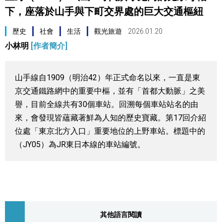
下，座落於山手與下町交界處的巨大交通樞紐
視覺日本
歷史
社會
生活
觀光旅遊
2026.01.20
臺灣香港
小林明
[作者簡介]
更多
山手線自1909（明治42）年正式命名以來，一直是東
京交通鐵路網中的重要中樞，並有「首都大動脈」之美
人物訪談
official SNS
譽，目前全線共有30個車站。回溯每個車站站名的由
來，會發現皆蘊藏著鮮為人知的歷史寶藏。第17回介紹
日本入門
位處「東京北方入口」重要地位的上野車站。標題中的
（JY05）為JR東日本線的車站編號。
政治外交
社會
財經
其他語言閱讀