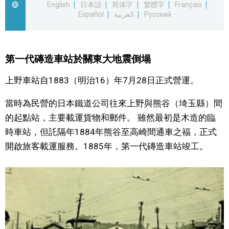
English
日本語
简体字
繁體字
Français
Español
العربية
Русский
文化
科學技術
第一代磚造車站於關東大地震倒塌
生活
上野車站自1883（明治16）年7月28日正式營運。
當時為民營的日本鐵道公司往來上野與熊谷（埼玉縣）間
運動
的起點站，主要載運貨物和郵件。 雖然最初是木造的臨
時車站，但託隔年1884年熊谷至高崎間通車之福，正式
娛樂
開啟旅客載運服務。1885年，第一代磚造車站竣工。
教育
工作勞動
家庭