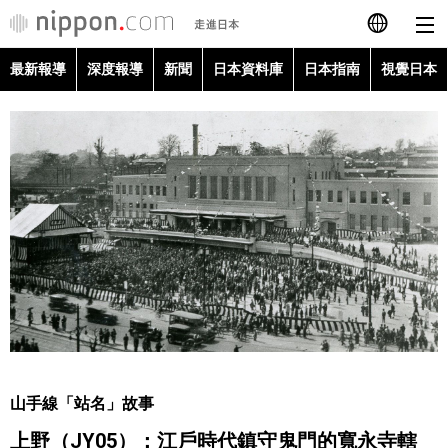
最新報導
深度報導
新聞
日本資料庫
日本指南
視覺日本
日本語
English
简体字
最新報導
Français
深度報導
Español
新聞
العربية
日本資料庫
Русский
山手線「站名」故事
日本指南
上野（JY05）：江戶時代鎮守鬼門的寬永寺轄