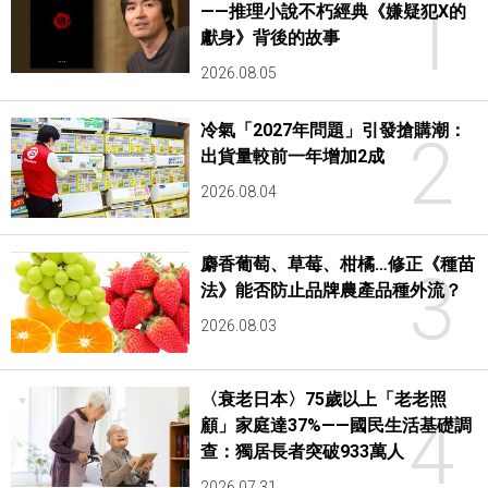
1
——推理小說不朽經典《嫌疑犯X的
獻身》背後的故事
2026.08.05
冷氣「2027年問題」引發搶購潮：
2
出貨量較前一年增加2成
2026.08.04
麝香葡萄、草莓、柑橘…修正《種苗
3
法》能否防止品牌農產品種外流？
2026.08.03
〈衰老日本〉75歲以上「老老照
4
顧」家庭達37%——國民生活基礎調
查：獨居長者突破933萬人
2026.07.31