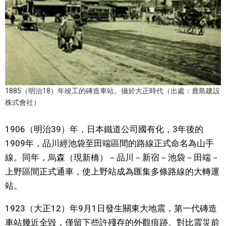
醫療健康
語言
東京
1885（明治18）年竣工的磚造車站。攝於大正時代（出處：鹿島建設
株式會社）
編輯部通知
1906（明治39）年，日本鐵道公司國有化，3年後的
1909年，品川經池袋至田端區間的路線正式命名為山手
線。同年，烏森（現新橋）－品川－新宿－池袋－田端－
上野區間正式通車，使上野站成為匯集多條路線的大轉運
站。
1923（大正12）年9月1日發生關東大地震，第一代磚造
車站幾近全毀，僅留下些許殘存的外觀痕跡。對比震災前