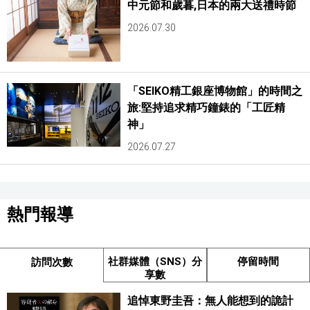
中元節和歲暮,日本的兩大送禮時節
2026.07.30
「SEIKO精工銀座博物館」的時間之
旅:堅持追求精巧鐘錶的「工匠精
神」
2026.07.27
熱門報導
社群媒體（SNS）分
停留時間
訪問次數
享數
追悼東野圭吾：無人能想到的詭計