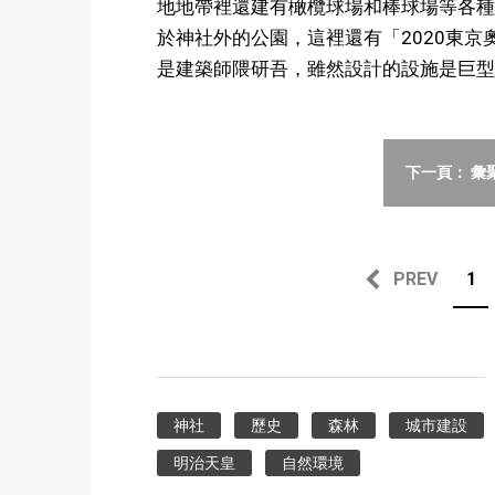
地地帶裡還建有橄欖球場和棒球場等各種
於神社外的公園，這裡還有「2020東
是建築師隈研吾，雖然設計的設施是巨型
下一頁： 彙
PREV
1
神社
歷史
森林
城市建設
明治天皇
自然環境