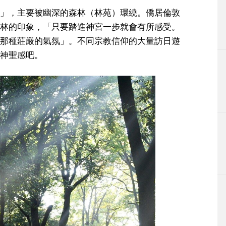
」，主要被幽深的森林（林苑）環繞。僑居倫敦
林的印象，「只要踏進神宮一步就會有所感受。
那種莊嚴的氣氛」。不同宗教信仰的大量訪日遊
神聖感吧。