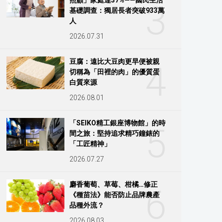
3
基礎調查：獨居長者突破933萬
人
2026.07.31
豆腐：遠比大豆肉更早便被親
4
切稱為「田裡的肉」的優質蛋
白質來源
2026.08.01
「SEIKO精工銀座博物館」的時
5
間之旅：堅持追求精巧鐘錶的
「工匠精神」
2026.07.27
麝香葡萄、草莓、柑橘…修正
6
《種苗法》能否防止品牌農產
品種外流？
2026.08.03