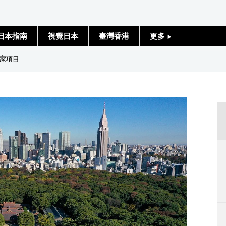
日本指南
視覺日本
臺灣香港
更多
人物訪談
家項目
日本入門
政治外交
社會
財經
文化
科學技術