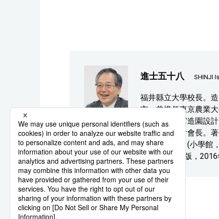
進士五十八
SHINJI I
福井縣立大學校長。造
市。曾擔任東京農業大
主導明治神宮造園設計
合調查委員會會長。著作
色環保生活》(小學館，
(MARUMO出版，201
系列報導