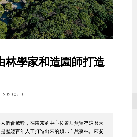
生活
運動
東京
編輯部通知
由林學家和造園師打造
2020.09.10
許人們會驚歎，在東京的中心位置居然留存這麼大
這是歷經百年人工打造出來的類比自然森林。它凝