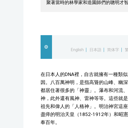
聚著當時的林學家和造園師們的聰明才
English
日本語
简体字
在日本人的DNA裡，自古就擁有一種類
因。八百萬神明，是指高聳的山峰、幽深
都居住著很多的「神靈」。瀑布和河流、
神，此外還有風神、雷神等等。這些就是
祖先和偉人的「人格神」。明治神宮這座
盡瘁的明治天皇（1852-1912年）和昭憲
奉百年。