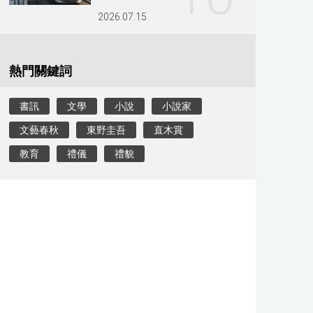
2026.07.15
熱門關鍵詞
書訊
文學
小說
小說家
文藝春秋
東野圭吾
直木賞
教育
禮儀
禮貌