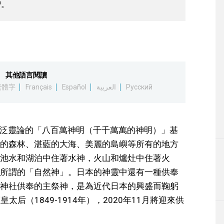
智。
其他語言閱讀
繁體字
Français
Español
العربية
Русский
似泛靈論的「八百萬神明（千千萬萬的神明）」基
的森林、湛藍的大海、美麗的島嶼等所有的地方
池水和湖泊中住著水神，火山和爐灶中住著火
所謂的「自然神」。日本的神靈中還有一種供奉
神社供奉的主祭神，是為近代日本的興盛而鞠躬
皇太后（1849-1914年），2020年11月將迎來供