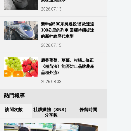
茶味溫潤醇厚!
2026.07.13
新幹線500系將退役!首款速達
300公里的列車,回顧持續提速
的新幹線歷代車型
2026.07.15
麝香葡萄、草莓、柑橘...修正
《種苗法》能否防止品牌農產
品種外流?
2026.08.03
熱門報導
訪問次數
社群媒體（SNS）
停留時間
分享數