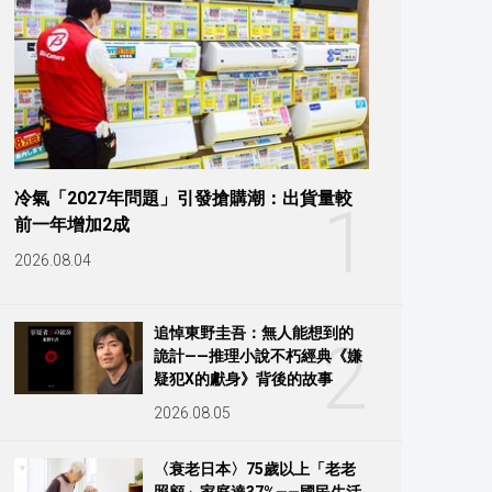
冷氣「2027年問題」引發搶購潮：出貨量較
1
前一年增加2成
2026.08.04
追悼東野圭吾：無人能想到的
2
詭計——推理小說不朽經典《嫌
疑犯X的獻身》背後的故事
2026.08.05
〈衰老日本〉75歲以上「老老
照顧」家庭達37%——國民生活