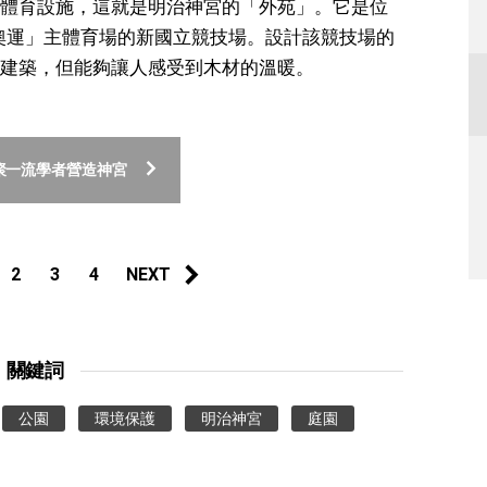
體育設施，這就是明治神宮的「外苑」。它是位
京奧運」主體育場的新國立競技場。設計該競技場的
建築，但能夠讓人感受到木材的溫暖。
聚一流學者營造神宮
2
3
4
NEXT
關鍵詞
公園
環境保護
明治神宮
庭園