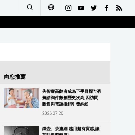
日本語
English
简体字
Français
向您推薦
Español
失智症高齡者成為下手目標?:消
費諮詢件數創歷史次高,因訪問
العربية
販售與電話推銷引發糾紛
2026.07.20
Русский
鐵壺、茶濾網:越用越有質感,讓