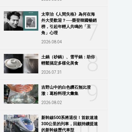
太宰治《人間失格》為何在海
外大受歡迎？──榮登韓國暢銷
7
榜，引起年輕人共鳴的「丑
角」心理
2026.08.04
8
土鍋（砂鍋）、雪平鍋：助你
輕鬆搞定多樣化美食
2026.07.31
9
吉野山中的白色鑽石無比澄
澈：葛粉料理大彙集
2026.08.02
新幹線500系將退役！首款速達
10
300公里的列車，回顧持續提速
的新幹線歷代車型