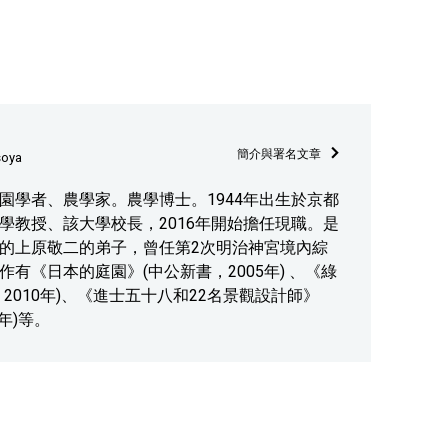
簡介與署名文章
soya
園學者、農學家。農學博士。1944年出生於京都
學教授、該大學校長，2016年開始擔任現職。是
的上原敬二的弟子，曾任第2次明治神宮境內綜
有《日本的庭園》(中公新書，2005年) 、《綠
2010年)、《進士五十八和22名景觀設計師》
6年)等。