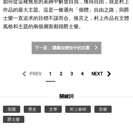
如何從這種無形的束縛中解放自我，獲得自由，就是村上
作品的最大主題。這是一條通向「個體」自由之路，與爵
士樂一直追求的目標不謀而合。換言之，村上作品在文體
風格和主題的兩個層面都很爵士樂。
下一頁： 隱藏在輕快中的沉重
PREV
1
2
3
4
NEXT
關鍵詞
美國
歷史
文學
村上春樹
音樂
爵士樂