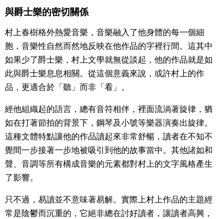
與爵士樂的密切關係
文化
村上春樹格外熱愛音樂，音樂融入了他身體的每一個細
科學技術
胞，音樂性自然而然地反映在他作品的字裡行間。這其中
如果少了爵士樂，村上文學就無從談起，他的作品就是如
此與爵士樂息息相關。從這個意義來說，或許村上的作
生活
品，更適合於「聽」而非「看」。
運動
經他組織起的語言，總有音符相伴，裡面流淌著旋律，猶
如在打著節拍的背景下，鋼琴及小號等樂器演奏出旋律。
娛樂
這種文體特點讓他的作品讀起來非常舒暢，讀者在不知不
覺間一步接著一步地被吸引到他的故事當中。其他諸如和
教育
聲、音調等所有構成音樂的元素都對村上的文字風格產生
了影響。
工作勞動
只不過，易讀並不意味著易解。實際上村上作品的主題經
家庭
常是陰鬱而沉重的，它絕非總在討好讀者，讓讀者高興，