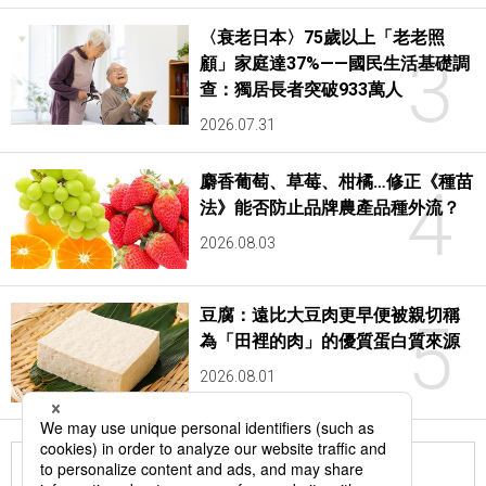
〈衰老日本〉75歲以上「老老照
3
顧」家庭達37%——國民生活基礎調
查：獨居長者突破933萬人
2026.07.31
麝香葡萄、草莓、柑橘…修正《種苗
4
法》能否防止品牌農產品種外流？
2026.08.03
豆腐：遠比大豆肉更早便被親切稱
5
為「田裡的肉」的優質蛋白質來源
2026.08.01
更多