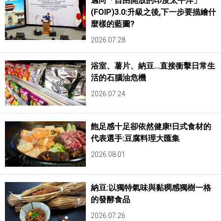
邁向「自由開放的印度太平洋」
(FOIP)3.0:升級之後,下一步要描繪什
麼樣的藍圖?
2026.07.28
浴室、薯片、納豆...直接衝擊日常生
活的石腦油危機
2026.07.24
飽足感十足卻依然健康!日式食材的
代表選手:豆腐料理大匯集
2026.08.01
納豆:以獨特氣味與黏稠感獨樹一格
的發酵食品
2026.07.26