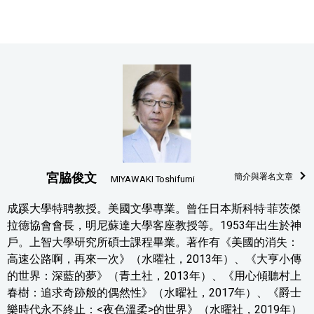
宮脇俊文
簡介與署名文章
MIYAWAKI Toshifumi
成蹊大學特聘教授。美國文學專業。曾任日本斯科特·菲茨傑
拉德協會會長，明尼蘇達大學客座教授等。1953年出生於神
戶。上智大學研究所碩士課程畢業。著作有《美國的消失：
高速公路啊，再來一次》（水曜社，2013年）、《大亨小傳
的世界：深藍的夢》（青土社，2013年）、《用心傾聽村上
春樹：追求奇跡般的偶然性》（水曜社，2017年）、《爵士
樂時代永不終止：<夜色溫柔>的世界》（水曜社，2019年）