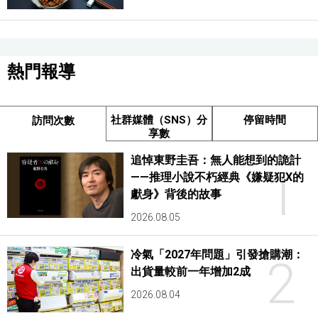
熱門報導
社群媒體（SNS）分
停留時間
訪問次數
享數
追悼東野圭吾：無人能想到的詭計
1
——推理小說不朽經典《嫌疑犯X的
獻身》背後的故事
2026.08.05
冷氣「2027年問題」引發搶購潮：
2
出貨量較前一年增加2成
2026.08.04