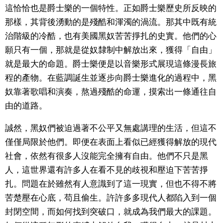
這恰恰也是爵士樂的一個特性。正如爵士樂歷史所反映的
那樣，其背後湧動的是殘酷和渾濁的渦流。那其中既有統
醫療健康
治階級的冷酷，也有美國黑奴苦苦掙扎的史實。他們的心
願只有一個，那就是從奴隸制中解放出來，獲得「自由」
語言
就是最大的命題。爵士樂便是以音樂形式展現這條漫長旅
程的產物。在藍調誕生並逐步向爵士樂進化的過程中，黑
東京
奴靠著歌唱和演奏，熬過殘酷的命運，摸索出一條通往自
由的道路。
編輯部通知
誠然，黑奴們被迫過著不公平又無處講理的生活，但這不
僅僅局限於他們。即便在表面上看似已經獲得解放的現代
社會，依然有很多人沒能完全擁有自由。他們不只是黑
人，這世界還有許多人在看不見的歧視和壓迫下苦苦掙
扎。問題在於雖然有人意識到了這一現實，但也不得不將
苦楚壓在心底，苟且偷生。許許多多現代人都陷入到一個
封閉空間，而如何找到突破口，就成為我們最大的課題。