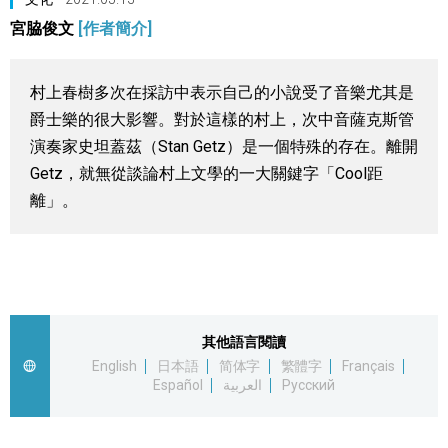
宮脇俊文
[作者簡介]
視覺日本
臺灣香港
村上春樹多次在採訪中表示自己的小說受了音樂尤其是
爵士樂的很大影響。對於這樣的村上，次中音薩克斯管
更多
演奏家史坦蓋茲（Stan Getz）是一個特殊的存在。離開
Getz，就無從談論村上文學的一大關鍵字「Cool距
人物訪談
離」。
official SNS
日本入門
政治外交
其他語言閱讀
English
日本語
简体字
繁體字
Français
社會
Español
العربية
Русский
財經