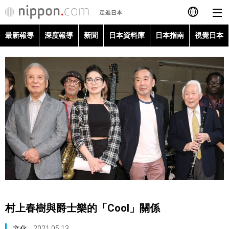
最新報導
深度報導
新聞
日本資料庫
日本指南
視覺日本
日本語
English
简体字
最新報導
Français
深度報導
Español
新聞
العربية
日本資料庫
Русский
村上春樹與爵士樂的「Cool」關係
日本指南
文化
2021.05.13