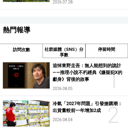
2026.07.28
熱門報導
社群媒體（SNS）分
停留時間
訪問次數
享數
追悼東野圭吾：無人能想到的詭計
1
——推理小說不朽經典《嫌疑犯X的
獻身》背後的故事
2026.08.05
冷氣「2027年問題」引發搶購潮：
2
出貨量較前一年增加2成
2026.08.04