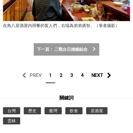
在鳥八居酒屋內用餐的客人們，右端為弟弟廣智。（筆者攝影）
下一頁： 二戰台日婚姻結合
PREV
1
2
3
4
NEXT
關鍵詞
台灣
歷史
臺灣
飲食
居酒屋
雲林