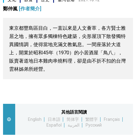
鄭仲嵐
[作者簡介]
視覺日本
臺灣香港
東京都豐島區目白，一直以來是人文薈萃，各方賢士雅
居之地，擁有眾多獨棟特色建築，尖形屋頂下散發獨特
更多
異國情調，使得當地充滿文教氣息。一間座落於大道
上，開業於昭和45年（1970）的小居酒屋「鳥八」，
人物訪談
販賣著道地日本雞肉串燒料理，卻是由不折不扣的台灣
official SNS
雲林姊弟所經營。
日本入門
政治外交
其他語言閱讀
社會
English
日本語
简体字
繁體字
Français
Español
العربية
Русский
財經