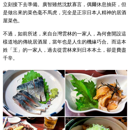
立刻接下去準備。廣智雖然沈默寡言，偶爾休息抽菸，但
是做出來的菜色毫不馬虎，完全是正宗日本人精神的居酒
醫療健康
屋菜色。
語言
不過，如前所述，來自台灣雲林的一家人，為何會開設這
樣道地的傳統居酒屋，當年也是人生的機緣巧合。而這本
東京
姓「王」的一家人，過去從雲林來到日本本土，卻是費盡
千辛。
編輯部通知