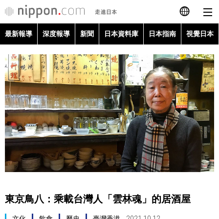
最新報導
深度報導
新聞
日本資料庫
日本指南
視覺日本
日本語
English
简体字
最新報導
Français
深度報導
Español
新聞
العربية
日本資料庫
Русский
東京鳥八：乘載台灣人「雲林魂」的居酒屋
日本指南
文化
飲食
歷史
臺灣香港
2021.10.12