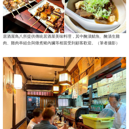
居酒屋鳥八所提供傳統居酒屋美味料理，其中醃漬鯖魚、醃漬生雞
肉、雞肉串組合與燉煮豬內臟等相當受到顧客歡迎。（筆者攝影）