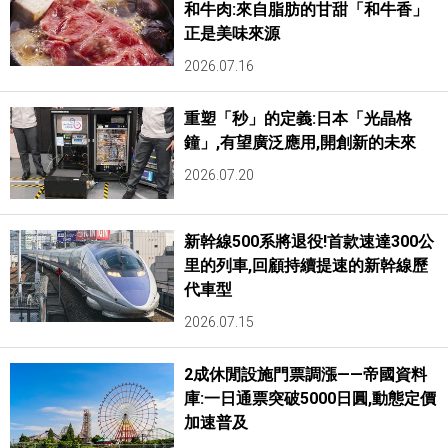
和牛肉:來自脂肪的甘甜「和牛香」
正是美味來源
2026.07.16
重塑「秒」的定義:日本「光晶格
鐘」,有望廣泛應用,開創新的未來
2026.07.20
新幹線500系將退役!首款速達300公
里的列車,回顧持續提速的新幹線歷
代車型
2026.07.15
2成休閒設施門票調漲——帝國資料
庫:一日通票突破5000日圓,動態定價
加速普及