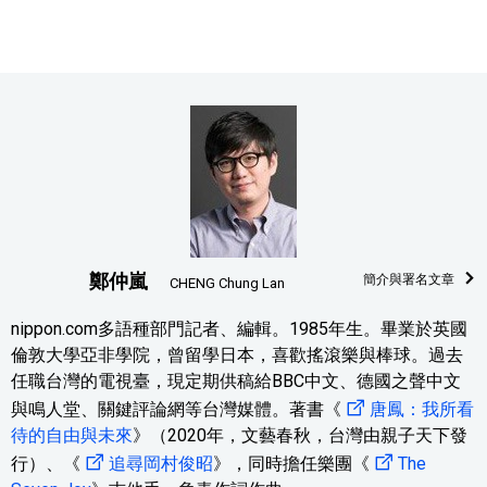
鄭仲嵐
簡介與署名文章
CHENG Chung Lan
nippon.com多語種部門記者、編輯。1985年生。畢業於英國
倫敦大學亞非學院，曾留學日本，喜歡搖滾樂與棒球。過去
任職台灣的電視臺，現定期供稿給BBC中文、德國之聲中文
與鳴人堂、關鍵評論網等台灣媒體。著書《
唐鳳：我所看
待的自由與未來
》（2020年，文藝春秋，台灣由親子天下發
行）、《
追尋岡村俊昭
》，同時擔任樂團《
The