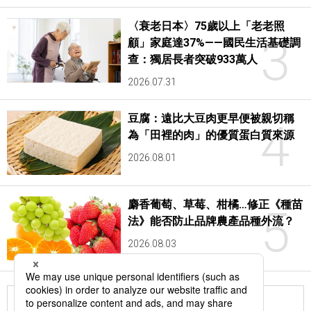
〈衰老日本〉75歲以上「老老照
3
顧」家庭達37%——國民生活基礎調
查：獨居長者突破933萬人
2026.07.31
豆腐：遠比大豆肉更早便被親切稱
4
為「田裡的肉」的優質蛋白質來源
2026.08.01
麝香葡萄、草莓、柑橘…修正《種苗
5
法》能否防止品牌農產品種外流？
2026.08.03
更多