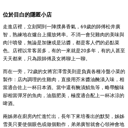
文化
位於目白的隱匿小店
走進店裡，立刻聞到一陣撲鼻香氣，69歲的師傅松井廣
科學技術
智，熟練地在爐台上擺放烤串。不消一會兒雞肉的美味與
肉汁噴發，無論是加鹽或是沾醬，都是客人們的必點菜
生活
色。店裡以常客居多，有的一來就是20多年，有的人甚至
天天都來，只為跟師傅及女將聊上一聊。
運動
而在一旁，72歲的女將宮澤雪美則是負責各種冷盤小菜的
娛樂
製作：店內調理的生雞肉，直接用芥末醬油醃漬入味，相
當適合佐上一杯日本酒。當中還有醃漬鯖魚等，略帶酸味
教育
卻相當彈牙的魚肉，油脂肥美，極度適合配上一杯冰涼的
啤酒。
工作勞動
兩姊弟在廚房內忙進忙出，長年下來培養出的默契，姊姊
雪美只要使個眼色或做個動作，弟弟廣智就會心領神會地
家庭