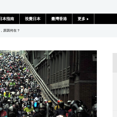
日本指南
視覺日本
臺灣香港
更多
人物訪談
，原因何在？
日本入門
政治外交
社會
財經
文化
科學技術