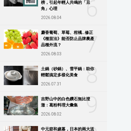
6
榜，引起年輕人共鳴的「丑
角」心理
2026.08.04
麝香葡萄、草莓、柑橘…修正
7
《種苗法》能否防止品牌農產
品種外流？
2026.08.03
8
土鍋（砂鍋）、雪平鍋：助你
輕鬆搞定多樣化美食
2026.07.31
9
吉野山中的白色鑽石無比澄
澈：葛粉料理大彙集
2026.08.02
中元節和歲暮，日本的兩大送