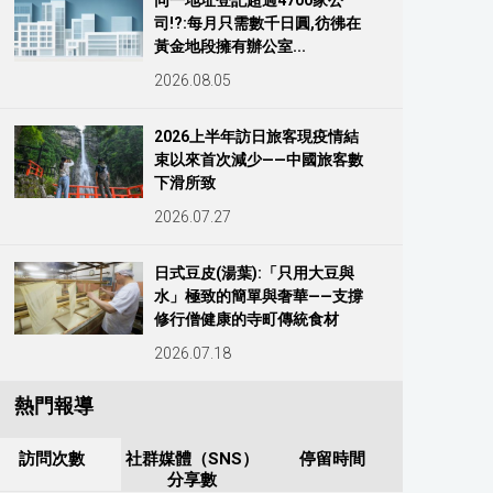
同一地址登記超過4700家公
司!?:每月只需數千日圓,彷彿在
黃金地段擁有辦公室...
2026.08.05
2026上半年訪日旅客現疫情結
束以來首次減少——中國旅客數
下滑所致
2026.07.27
日式豆皮(湯葉):「只用大豆與
水」極致的簡單與奢華——支撐
修行僧健康的寺町傳統食材
2026.07.18
熱門報導
訪問次數
社群媒體（SNS）
停留時間
分享數