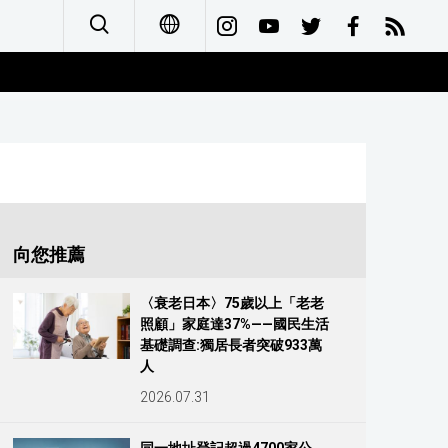
日本語
English
简体字
Français
向您推薦
Español
〈衰老日本〉75歲以上「老老
照顧」家庭達37%——國民生活
العربية
基礎調查:獨居長者突破933萬
人
Русский
2026.07.31