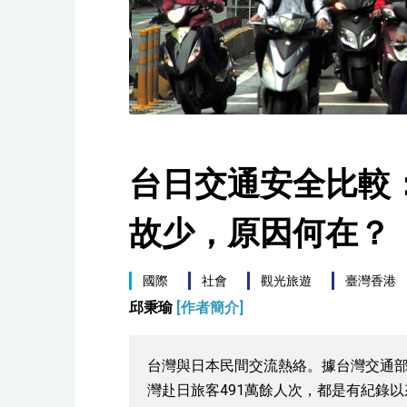
台日交通安全比較
故少，原因何在？
國際
社會
觀光旅遊
臺灣香港
邱秉瑜
[作者簡介]
台灣與日本民間交流熱絡。據台灣交通部統
灣赴日旅客491萬餘人次，都是有紀錄