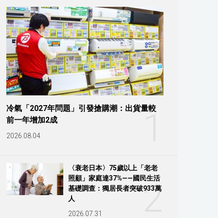
冷氣「2027年問題」引發搶購潮：出貨量較
1
前一年增加2成
2026.08.04
〈衰老日本〉75歲以上「老老
照顧」家庭達37%——國民生活
2
基礎調查：獨居長者突破933萬
人
2026.07.31