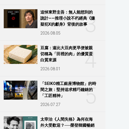
追悼東野圭吾：無人能想到的
3
詭計——推理小說不朽經典《嫌
疑犯X的獻身》背後的故事
2026.08.05
豆腐：遠比大豆肉更早便被親
4
切稱為「田裡的肉」的優質蛋
白質來源
2026.08.01
「SEIKO精工銀座博物館」的時
5
間之旅：堅持追求精巧鐘錶的
「工匠精神」
2026.07.27
太宰治《人間失格》為何在海
外大受歡迎？──榮登韓國暢銷