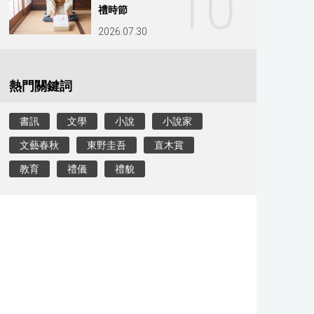
10
禮時節
2026.07.30
熱門關鍵詞
書訊
文學
小說
小說家
文藝春秋
東野圭吾
直木賞
教育
禮儀
禮貌