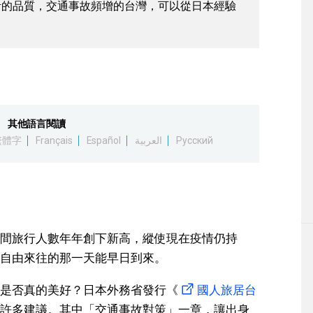
活的品質，交通事故頻增的台灣，可以從日本經驗
其他語言閱讀
繁體字
Français
Español
العربية
Русский
間旅行人數年年創下新高，縱使現在疫情仍持
自由來往的那一天能早日到來。
是否真的美好？日本外務省發行《
國人旅居台
許多建議。其中「交通事故對策」一章，讓出身