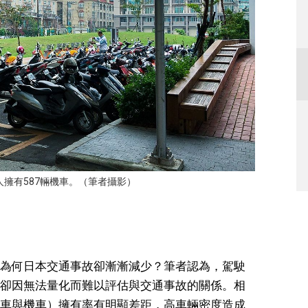
人擁有587輛機車。（筆者攝影）
為何日本交通事故卻漸漸減少？筆者認為，駕駛
卻因無法量化而難以評估與交通事故的關係。相
車與機車）擁有率有明顯差距，高車輛密度造成