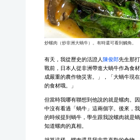
炒螺肉（炒非洲大蝸牛）。有時還可看到觸角。
有天，我從歷史的活證人
陳俊郎
先生那打
戰前，日本人從非洲帶進大蝸牛作為食材
成嚴重的農作物災害。」，「大蝸牛現在
的食材哦。」
但當時我哪有聯想到他說的就是螺肉。因
中沒有看過「蝸牛」這兩個字。後來，我
的時候提到蝸牛，學生跟我說螺肉就是蝸
知道螺肉的真相。
就算這樣，螺肉還是我非常喜歡的食物。