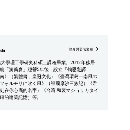
簡介與署名文章
shi
治大學理工學研究科碩士課程畢業。2012年移居
廳「洞蕎麥」經營5年後，設立「鶴恩翻譯
南》（繁體書，皇冠文化）《臺灣環島―南風の
フォルモサに吹く風》（福爾摩沙三族記）《君
刻在你心底的名字）《台湾 和製マジョリカタイ
磚的建築記憶）等。