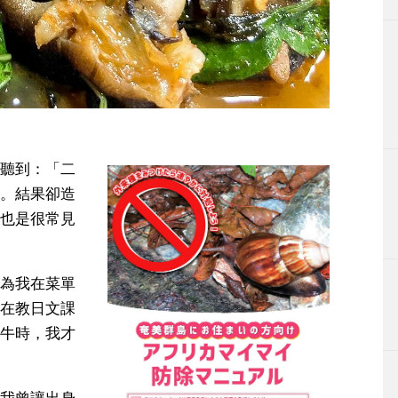
聽到：「二
。結果卻造
也是很常見
為我在菜單
在教日文課
牛時，我才
我曾讓出身