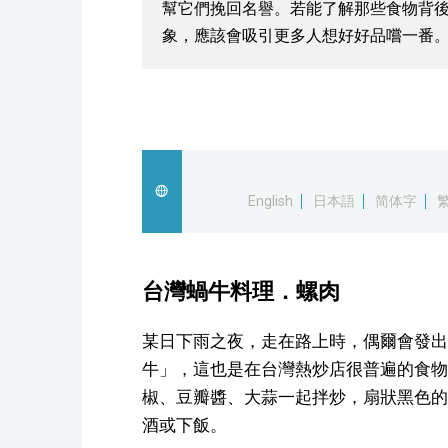
幫它們挽回名譽。若能了解那些食物背
象，應該會吸引更多人想好好品嚐一番
English
日本語
简体字
台灣蝸牛料理．螺肉
某日下雨之夜，走在路上時，偶爾會發出
牛」，這也是在台灣熱炒店很普遍的食物
椒、豆瓣醬、大蒜一起拌炒，扇狀黑色的
酒或下飯。