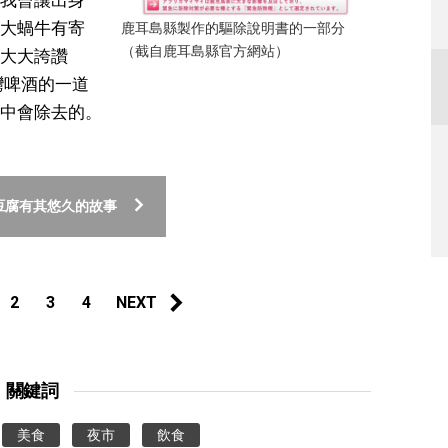
大蝸牛有寄
鹿耳島縣製作的驅除說明書的一部分
（截自鹿耳島縣官方網站）
大大誇讚
灣啤酒的一道
中會除去的。
豆腐有其悠久的故事
2
3
4
NEXT
關鍵詞
美食
夜市
飲食