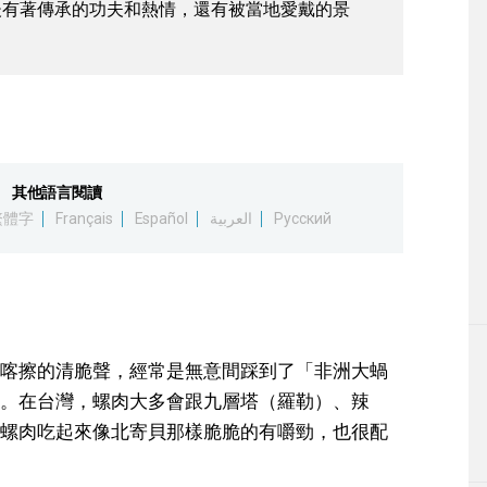
後有著傳承的功夫和熱情，還有被當地愛戴的景
。
其他語言閱讀
繁體字
Français
Español
العربية
Русский
喀擦的清脆聲，經常是無意間踩到了「非洲大蝸
。在台灣，螺肉大多會跟九層塔（羅勒）、辣
螺肉吃起來像北寄貝那樣脆脆的有嚼勁，也很配