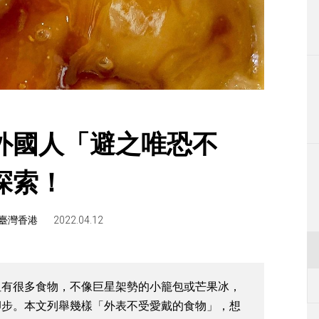
生活
運動
東京
編輯部通知
外國人「避之唯恐不
探索！
臺灣香港
2022.04.12
但有很多食物，不像巨星架勢的小籠包或芒果冰，
卻步。本文列舉幾樣「外表不受愛戴的食物」，想