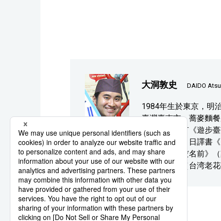
大洞敦史
DAIDO Atsu
1984年生於東京，明
臺灣臺南市，蕎麥麵餐
社」。著書有《遊步臺
スケッチ》，日譯書《
の心に刻んだ名前》（
ルの記憶》（台湾老花
系列報導