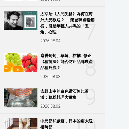
太宰治《人間失格》為何在海
外大受歡迎？──榮登韓國暢銷
7
榜，引起年輕人共鳴的「丑
角」心理
2026.08.04
麝香葡萄、草莓、柑橘…修正
8
《種苗法》能否防止品牌農產
品種外流？
2026.08.03
9
吉野山中的白色鑽石無比澄
澈：葛粉料理大彙集
2026.08.02
10
中元節和歲暮，日本的兩大送
禮時節