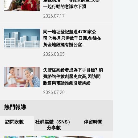
重視獨活 ——博報堂調查:夫妻
一起行動的意識亦下滑
2026.07.17
同一地址登記超過4700家公
司!?:每月只需數千日圓,彷彿在
黃金地段擁有辦公室...
2026.08.05
失智症高齡者成為下手目標?:消
費諮詢件數創歷史次高,因訪問
販售與電話推銷引發糾紛
2026.07.20
熱門報導
訪問次數
社群媒體（SNS）
停留時間
分享數