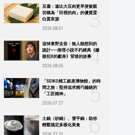
豆腐：遠比大豆肉更早便被親
3
切稱為「田裡的肉」的優質蛋
白質來源
2026.08.01
追悼東野圭吾：無人能想到的
4
詭計——推理小說不朽經典《嫌
疑犯X的獻身》背後的故事
2026.08.05
「SEIKO精工銀座博物館」的時
5
間之旅：堅持追求精巧鐘錶的
「工匠精神」
2026.07.27
6
土鍋（砂鍋）、雪平鍋：助你
輕鬆搞定多樣化美食
2026.07.31