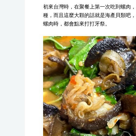
初來台灣時，在聚餐上第一次吃到螺肉，
種，而且這麼大顆的話就是海產貝類吧，
螺肉時，都會點來打打牙祭。