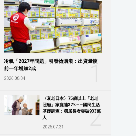
冷氣「2027年問題」引發搶購潮：出貨量較
1
前一年增加2成
2026.08.04
〈衰老日本〉75歲以上「老老
照顧」家庭達37%——國民生活
2
基礎調查：獨居長者突破933萬
人
2026.07.31