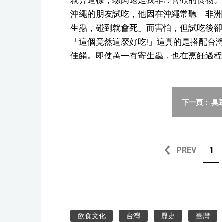
沖繩的朋友試吃，他因在沖繩常聽「非洲
生蟲，碰到就會死」而害怕，但試吃後卻
「這個竟然這麼好吃!」這真的是搭配台
佳餚。即使萬一有寄生蟲，也在烹飪過程
下一頁： 臭
PREV
1
飲食文化
台灣
歷史
臺灣