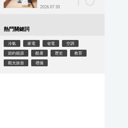
2026.07.30
熱門關鍵詞
冷氣
家電
省電
空調
節約能源
酷暑
歷史
教育
觀光旅遊
禮儀