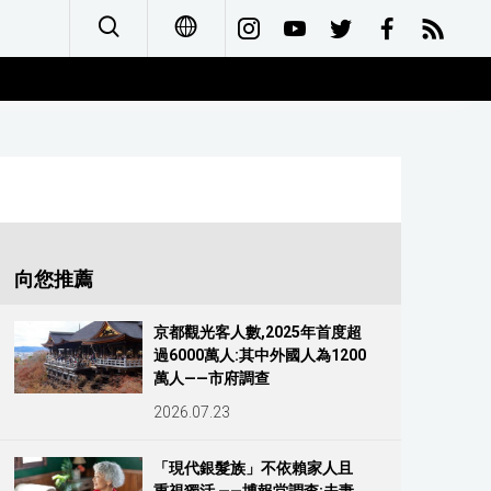
日本語
English
简体字
Français
向您推薦
Español
京都觀光客人數,2025年首度超
過6000萬人:其中外國人為1200
العربية
萬人——市府調查
2026.07.23
Русский
「現代銀髮族」不依賴家人且