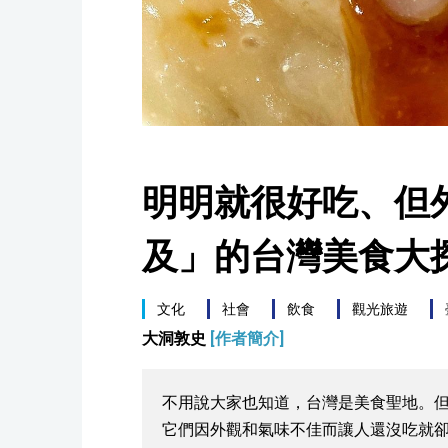
明明就很好吃、但
及」的台灣美食大
文化
社會
飲食
觀光旅遊
大洞敦史
[作者簡介]
不用說大家也知道，台灣是美食聖地。
它們因外觀和氣味不佳而讓人還沒吃就